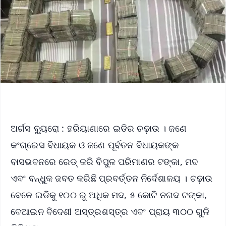
ଅର୍ଗସ ବ୍ୟୁରୋ : ହରିୟାଣାରେ ଇଡିର ଚଢ଼ାଉ । ଜଣେ
କଂଗ୍ରେସ ବିଧାୟକ ଓ ଜଣେ ପୂର୍ବତନ ବିଧାୟକଙ୍କ
ବାସଭବନରେ ରେଡ୍ କରି ବିପୁଳ ପରିମାଣର ଟଙ୍କା, ମଦ
ଏବଂ ବନ୍ଧୁକ ଜବତ କରିଛି ପ୍ରବର୍ତ୍ତନ ନିର୍ଦେଶାଳୟ । ଚଢ଼ାଉ
ବେଳେ ଇଡିକୁ ୧୦୦ ରୁ ଅଧିକ ମଦ, ୫ କୋଟି ନଗଦ ଟଙ୍କା,
ବେଆଇନ ବିଦେଶୀ ଅସ୍ତ୍ରଶସ୍ତ୍ର ଏବଂ ପ୍ରାୟ ୩୦୦ ଗୁଳି