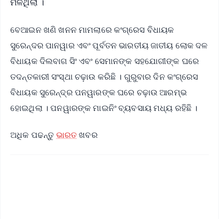
ମିଳିଥିଲା ।
ବେଆଇନ ଖଣି ଖନନ ମାମଲାରେ କଂଗ୍ରେସ ବିଧାୟକ
ସୁରେନ୍ଦର ପାନୱାର ଏବଂ ପୂର୍ବତନ ଭାରତୀୟ ଜାତୀୟ ଲୋକ ଦଳ
ବିଧାୟକ ଦିଲବାଗ ସିଂ ଏବଂ ସେମାନଙ୍କ ସହଯୋଗୀଙ୍କ ଘରେ
ତଦନ୍ତକାରୀ ସଂସ୍ଥା ଚଢ଼ାଉ କରିଛି । ଗୁରୁବାର ଦିନ କଂଗ୍ରେସ
ବିଧାୟକ ସୁରେନ୍ଦ୍ର ପନୱାରଙ୍କ ଘରେ ଚଢ଼ାଉ ଆରମ୍ଭ
ହୋଇଥିଲା । ପନୱାରଙ୍କ ମାଇନିଂ ବ୍ୟବସାୟ ମଧ୍ୟ ରହିଛି ।
ଅଧିକ ପଢନ୍ତୁ
ଭାରତ
ଖବର