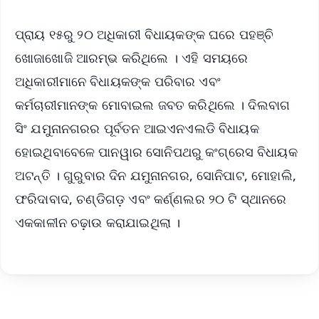
ପ୍ରାୟ ୧୫ରୁ ୨୦ ଅଧିକାରୀ ବିଧାୟକଙ୍କ ଘରେ ପହଞ୍ଚି
ଖୋଜାଖୋଜି ଆରମ୍ଭ କରିଥିଲେ । ଏହି ସମୟରେ
ଅଧିକାରୀମାନେ ବିଧାୟକଙ୍କ ପରିବାର ଏବଂ
କର୍ମଚାରୀମାନଙ୍କ ମୋବାଇଲ ଜବତ କରିଥିଲେ । ଦିଲବାଗ
ସିଂ ଯମୁନାନଗରର ପୂର୍ବତନ ଆଇଏନଏଲଡି ବିଧାୟକ
ହୋଇଥିବାବେଳେ ପାନୱାର ସୋନିପଥରୁ କଂଗ୍ରେସ ବିଧାୟକ
ଅଟନ୍ତି । ଗୁରୁବାର ଦିନ ଯମୁନାନଗର, ସୋନିପାଟ, ମୋହାଲି,
ଫରିଦାବାଦ, ଚଣ୍ଡିଗଡ଼ ଏବଂ କର୍ଣ୍ଣଲର ୨୦ ଟି ସ୍ଥାନରେ
ଏକକାଳୀନ ଚଢ଼ାଉ କରାଯାଇଥିଲା ।