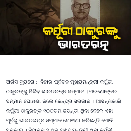
ଅର୍ଗସ ବ୍ୟୁରୋ : ବିହାର ପୂର୍ବତନ ମୁଖ୍ୟମନ୍ତ୍ରୀ କର୍ପୁରୀ
ଠାକୁରଙ୍କୁ ମିଳିବ ଭାରତରତ୍ନ ସମ୍ମାନ । ମରଣୋତ୍ତର
ସମ୍ମାନ ଘୋଷଣା କଲେ କେନ୍ଦ୍ର ସରକାର । ଆସନ୍ତାକାଲି
କର୍ପୁରୀ ଠାକୁରଙ୍କ ୧୦୦ତମ ଜୟନ୍ତୀ ଥିବା ବେଳେ ଏହା
ପୂର୍ବରୁ ଭାରତରତ୍ନ ସମ୍ମାନ ଘୋଷଣା କରିଛନ୍ତି ମୋଦି
ସରକାର । ବିହାରର ୨ ଥର ମୁଖ୍ୟମନ୍ତ୍ରୀ ଥିବା କର୍ପୂରୀ