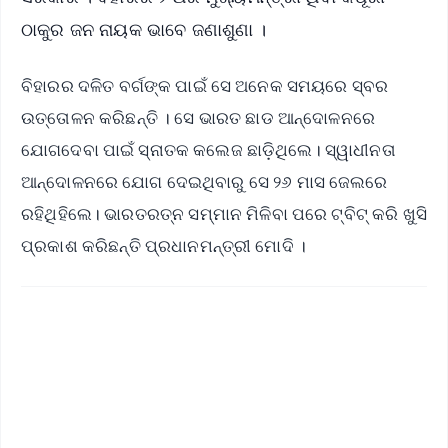
ଠାକୁର ଜନ ନାୟକ ଭାବେ ଜଣାଶୁଣା ।
ବିହାରର ଦଳିତ ବର୍ଗଙ୍କ ପାଇଁ ସେ ଅନେକ ସମୟରେ ସ୍ବର
ଉତ୍ତୋଳନ କରିଛନ୍ତି । ସେ ଭାରତ ଛାଡ ଆନ୍ଦୋଳନରେ
ଯୋଗଦେବା ପାଇଁ ସ୍ନାତକ କଲେଜ ଛାଡ଼ିଥିଲେ। ସ୍ୱାଧୀନତା
ଆନ୍ଦୋଳନରେ ଯୋଗ ଦେଇଥିବାରୁ ସେ ୨୬ ମାସ ଜେଲରେ
ରହିଥିହିଲେ। ଭାରତରତ୍ନ ସମ୍ମାନ ମିଳିବା ପରେ ଟ୍ବିଟ୍‌ କରି ଖୁସି
ପ୍ରକାଶ କରିଛନ୍ତି ପ୍ରଧାନମନ୍ତ୍ରୀ ମୋଦି ।