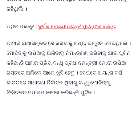
କହିଥିଲି ।
ଅଧିକ ପଢନ୍ତୁ :
ଦୁର୍ବଳ ହେଇଯାଉଛନ୍ତି ପୁଟିନ୍‌ଙ୍କ ସୈନ୍ୟ
ଯାହାକି ଯଥାସମ୍ଭବ ସେ କରିବାକୁ ମଧ୍ୟ ଇଚ୍ଛୁକ ହୋଇଥିଲେ ।
ମୋଦିଙ୍କୁ ଋଷିଆକୁ ଆସିବାକୁ ନିମନ୍ତ୍ରଣ କରିବାକୁ ଯାଇ ପୁଟିନ
କହିଛନ୍ତି ଆମର ପ୍ରିୟ ବନ୍ଧୁ ପ୍ରଧାନମନ୍ତ୍ରୀ ମୋଦୀ ଋଷିଆ
ଗସ୍ତରେ ଆସିଲେ ଆମେ ଖୁସି ହେବୁ । ସେପଟେ ଆସନ୍ତା ବର୍ଷ
ଭାରତରେ ସାଧାରଣ ନିର୍ବାଚନ ଥିବାରୁ ବନ୍ଧୁ ମୋଦିଙ୍କୁ
ନିର୍ବାଚନର ସଫଳତା କାମନା କରିଛନ୍ତି ପୁଟିନ ।