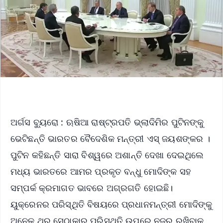
ଅର୍ଗସ ବ୍ୟୁରୋ : ଋଷିଆ ରାଷ୍ଟ୍ରପତି ଭ୍ଲାଦିମିର ପୁଟିନଙ୍କୁ
ଭେଟିଛନ୍ତି ଭାରତର ବୈଦେଶିକ ମନ୍ତ୍ରୀ ଏସ୍ ଜୟଶଙ୍କର ।
ପୁଟିନ କହିଛନ୍ତି ସାରା ବିଶ୍ୱରେ ଅଶାନ୍ତି ଦେଖା ଦେଇଥିଲେ
ମଧ୍ୟ ଭାରତରେ ଆମର ପ୍ରକୃତ ବନ୍ଧୁ ମୋଦିଙ୍କ ସହ
ସମ୍ପର୍କ କ୍ରମାଗତ ଭାବରେ ଅଗ୍ରଗତି ହୋଇଛି।
ୟୁକ୍ରେନର ପରିସ୍ଥିତି ବିଷୟରେ ପ୍ରଧାନମନ୍ତ୍ରୀ ମୋଦିଙ୍କୁ
ଅନେକ ଥର ସେଠାକାର ପରିସ୍ଥିତି ଉପରେ ନଜର ରଖିବାକୁ