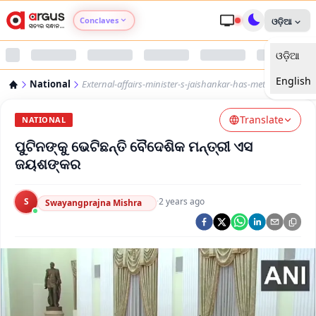
Conclaves
ଓଡ଼ିଆ
ଓଡ଼ିଆ
Argus Agri Vikas
English
National
External-affairs-minister-s-jaishankar-has-met-putin
Argus Nari Shakti
Translate
NATIONAL
Argus Education Next
ପୁଟିନଙ୍କୁ ଭେଟିଛନ୍ତି ବୈଦେଶିକ ମନ୍ତ୍ରୀ ଏସ
ଜୟଶଙ୍କର
Argus Health Connect
S
·
2 years ago
Swayangprajna Mishra
Argus Swaad Odisha
Argus Chalo Dekhein Apna Desh