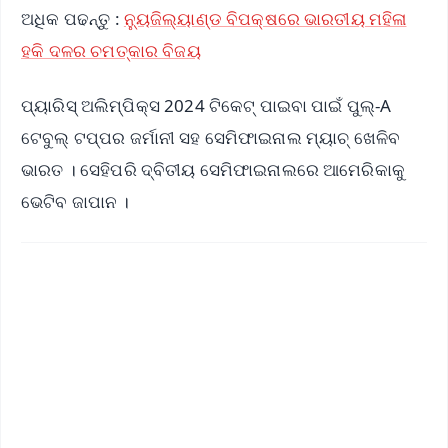
ଅଧିକ ପଢନ୍ତୁ :
ନ୍ୟୁଜିଲ୍ୟାଣ୍ଡ ବିପକ୍ଷରେ ଭାରତୀୟ ମହିଳା
ହକି ଦଳର ଚମତ୍କାର ବିଜୟ
ପ୍ୟାରିସ୍ ଅଲିମ୍ପିକ୍ସ 2024 ଟିକେଟ୍ ପାଇବା ପାଇଁ ପୁଲ୍-A
ଟେବୁଲ୍ ଟପ୍ପର ଜର୍ମାନୀ ସହ ସେମିଫାଇନାଲ ମ୍ୟାଚ୍‌ ଖେଳିବ
ଭାରତ । ସେହିପରି ଦ୍ବିତୀୟ ସେମିଫାଇନାଲରେ ଆମେରିକାକୁ
ଭେଟିବ ଜାପାନ ।