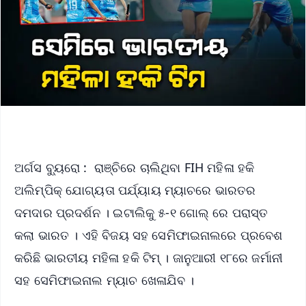
ଅର୍ଗସ ବ୍ୟୁରୋ : ରାଞ୍ଚିରେ ଚାଲିଥିବା FIH ମହିଳା ହକି
ଅଲିମ୍ପିକ୍ ଯୋଗ୍ୟତା ପର୍ଯ୍ୟାୟ ମ୍ୟାଚରେ ଭାରତର
ଦମଦାର ପ୍ରଦର୍ଶନ । ଇଟାଲିକୁ ୫-୧ ଗୋଲ୍‌ ରେ ପରାସ୍ତ
କଲା ଭାରତ । ଏହି ବିଜୟ ସହ ସେମିଫାଇନାଲରେ ପ୍ରବେଶ
କରିଛି ଭାରତୀୟ ମହିଳା ହକି ଟିମ୍‌ । ଜାନୁଆରୀ ୧୮ରେ ଜର୍ମାନୀ
ସହ ସେମିଫାଇନାଲ ମ୍ୟାଚ ଖେଳାଯିବ ।