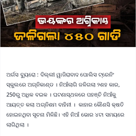
ଅର୍ଗସ ବ୍ୟୁରୋ : ଦିଲ୍ଲୀ ୱାଜିରାବାଦ ପୋଲିସ ଟ୍ରେନିଂ
ସ୍କୁଲରେ ଅଗ୍ନିକାଣ୍ଡ । ନିଆଁଲାଗି ଜଳିଗଲା ୨ଶହ କାର,
250ରୁ ଅଧିକ ବଇକ । ଘଟଣାସ୍ଥଳରେ ପହଞ୍ଚି ନିଆଁକୁ
ଆୟତ୍ତ କଲା ଅଗ୍ନିଶମ ବାହିନୀ । କାହାର କୌଣସି କ୍ଷତି
ହୋଇନଥିବା ସୂଚନା ମିଳିଛି। ଏହି ନିଆଁ ଭୋର ୪ଟା ସମୟରେ
ଲାଗିଥିଲା ।