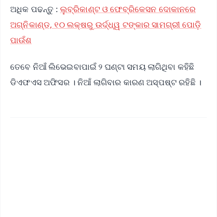
ଅଧିକ ପଢନ୍ତୁ :
ଲୁବ୍ରିକାଣ୍ଟ ଓ ଫେବ୍ରିକେସନ ଦୋକାନରେ
ଅଗ୍ନିକାଣ୍ଡ, ୧୦ ଲକ୍ଷରୁ ଉର୍ଦ୍ଧ୍ୱ ଟଙ୍କାର ସାମଗ୍ରୀ ପୋଡ଼ି
ପାଉଁଶ
ତେବେ ନିଆଁ ଲିଭେଇବାପାଇଁ ୨ ଘଣ୍ଟା ସମୟ ଲାଗିଥିବା କହିଛି
ଡିଏଫଏସ ଅଫିସର । ନିଆଁ ଲାଗିବାର କାରଣ ଅସ୍ପଷ୍ଟ ରହିଛି ।