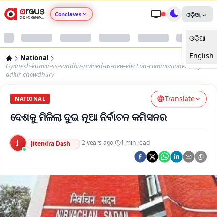
Conclaves
ଓଡ଼ିଆ
ଓଡ଼ିଆ
Argus Agri Vikas
English
National
Argus Nari Shakti
Gyanesh-kumar-ss-sandhu-named-as-new-election-commissioners-says-
adhir-chowdhury
Argus Education Next
Translate
NATIONAL
ଦେଶକୁ ମିଳିଲା ଦୁଇ ନୂଆ ନିର୍ବାଚନ କମିସନର
Argus Health Connect
Argus Swaad Odisha
J
·
2 years ago
·
1
min read
Jitendra Dash
Argus Chalo Dekhein Apna Desh