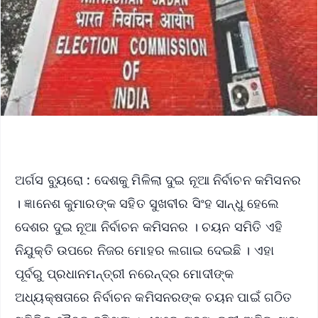
ଅର୍ଗସ ବ୍ୟୁରୋ : ଦେଶକୁ ମିଳିଲା ଦୁଇ ନୂଆ ନିର୍ବାଚନ କମିସନର
। ଜ୍ଞାନେଶ କୁମାରଙ୍କ ସହିତ ସୁଖବୀର ସିଂହ ସାନ୍ଧୁ ହେଲେ
ଦେଶର ଦୁଇ ନୂଆ ନିର୍ବାଚନ କମିସନର । ଚୟନ ସମିତି ଏହି
ନିଯୁକ୍ତି ଉପରେ ନିଜର ମୋହର ଲଗାଇ ଦେଇଛି । ଏହା
ପୂର୍ବରୁ ପ୍ରଧାନମନ୍ତ୍ରୀ ନରେନ୍ଦ୍ର ମୋଦୀଙ୍କ
ଅଧ୍ୟକ୍ଷତାରେ ନିର୍ବାଚନ କମିସନରଙ୍କ ଚୟନ ପାଇଁ ଗଠିତ