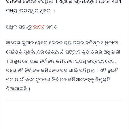
ସମିତିର ବୈଠକ ବସିଥିଲା । ଏଥିରେ ଗୃହମନ୍ତ୍ରୀ ଅମିତ ଶାହା
ମଧ୍ୟ ଉପସ୍ଥିତ ଥିଲେ ।
ଅଧିକ ପଢନ୍ତୁ
ଭାରତ
ଖବର
ଜ୍ଞାନେଶ କୁମାର ହେଲେ କେରଳ କ୍ୟାଡରର ବରିଷ୍ଠ ଅଧିକାରୀ ।
ସେହିପରି ସୁଖବିନ୍ଦର ହେଉଛନ୍ତି ପଞ୍ଜାବ କ୍ୟାଡରର ଅଧିକାରୀ
। ଅରୁଣ ଗୋୟଲ ନିର୍ବାଚନ କମିସନର ପଦରୁ ଇସ୍ତଫା ଦେବା
ପରେ ୨ଟି ନିର୍ବାଚନ କମିସନର ପଦ ଖାଲି ପଡିଥିଲା । ଏହି ଦୁଇଟି
ପଦ ପାଇଁ ଏବେ ଦୁଇଜଣ ନିର୍ବାଚନ କମିସନରଙ୍କୁ ନିଯୁକ୍ତି
ଦିଆଯାଇଛି ।