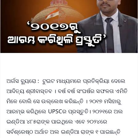
ଅର୍ଗସ ବ୍ୟୁରୋ : ଟୁଇଟ ମାଧ୍ୟମରେ ପ୍ରତିକ୍ରିୟା ଦେଲେ
ଆଦିତ୍ୟ ଶ୍ରୀବାସ୍ତବ । ବର୍ଷ ବର୍ଷ ସଂଘର୍ଷର ସଫଳତା ଏମିତି
ମିଳେ ବୋଲି ସେ ଉଲ୍ଲେଖ କରିଛନ୍ତି । ୨୦୧୭ ମସିହାରୁ
ଆରମ୍ଭ କରିଥିଲେ UPSCର ପ୍ରସ୍ତୁତି। ୨୦୨୧ରେ ଅଲ
ଇଣ୍ଡିଆ ୪୮୫ରାଙ୍କ ପାଇଥିଲେ ଏବେ ୨୦୨୪ରେ
ସର୍ବଶ୍ରେଷ୍ଠ ଅର୍ଥାତ ଅଲ ଇଣ୍ଡିଆ ରାଙ୍କ ୧ ପାଇଛନ୍ତି