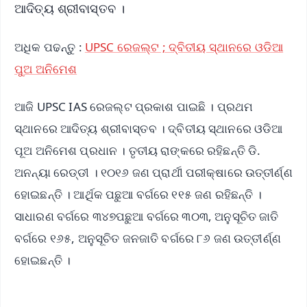
ଆଦିତ୍ୟ ଶ୍ରୀବାସ୍ତବ ।
ଅଧିକ ପଢନ୍ତୁ :
UPSC ରେଜଲ୍ଟ ; ଦ୍ବିତୀୟ ସ୍ଥାନରେ ଓଡିଆ
ପୁଅ ଅନିମେଶ
ଆଜି UPSC IAS ରେଜଲ୍ଟ ପ୍ରକାଶ ପାଇଛି । ପ୍ରଥମ
ସ୍ଥାନରେ ଆଦିତ୍ୟ ଶ୍ରୀବାସ୍ତବ । ଦ୍ବିତୀୟ ସ୍ଥାନରେ ଓଡିଆ
ପୂଅ ଅନିମେଶ ପ୍ରଧାନ । ତୃତୀୟ ରାଙ୍କରେ ରହିଛନ୍ତି ଡି.
ଅନନ୍ୟା ରେଡ୍ଡୀ । ୧୦୧୬ ଜଣ ପ୍ରାର୍ଥୀ ପରୀକ୍ଷାରେ ଉତ୍ତୀର୍ଣ୍ଣ
ହୋଇଛନ୍ତି । ଆର୍ଥିକ ପଛୁଆ ବର୍ଗରେ ୧୧୫ ଜଣ ରହିଛନ୍ତି ।
ସାଧାରଣ ବର୍ଗରେ ୩୪୭ପଛୁଆ ବର୍ଗରେ ୩୦୩, ଅନୁସୂଚିତ ଜାତି
ବର୍ଗରେ ୧୬୫, ଅନୁସୂଚିତ ଜନଜାତି ବର୍ଗରେ ୮୬ ଜଣ ଉତ୍ତୀର୍ଣ୍ଣ
ହୋଇଛନ୍ତି ।