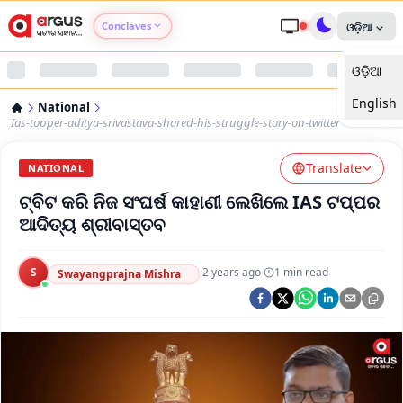
Conclaves
ଓଡ଼ିଆ
ଓଡ଼ିଆ
Argus Agri Vikas
English
National
Argus Nari Shakti
Ias-topper-aditya-srivastava-shared-his-struggle-story-on-twitter
Translate
Argus Education Next
NATIONAL
ଟ୍ବିଟ କରି ନିଜ ସଂଘର୍ଷ କାହାଣୀ ଲେଖିଲେ IAS ଟପ୍ପର
Argus Health Connect
ଆଦିତ୍ୟ ଶ୍ରୀବାସ୍ତବ
Argus Swaad Odisha
S
·
2 years ago
·
1
min read
Swayangprajna Mishra
Argus Chalo Dekhein Apna Desh