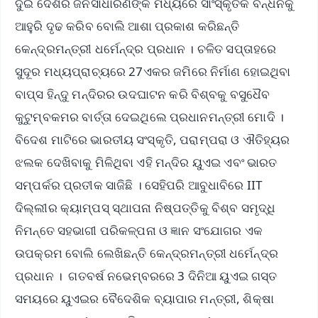
ଦୁଇ ଦେଶର ଜନସାଧାରଣଙ୍କ ମଧ୍ୟରେ ସାଂସ୍କୃତିକ ବନ୍ଧନକୁ
ଆହୁରି ଦୃଢ କରିବ ବୋଲି ଆଶା ପ୍ରକାଶ କରିଛନ୍ତି
କେନ୍ଦ୍ରମନ୍ତ୍ରୀ ଧର୍ମେନ୍ଦ୍ର ପ୍ରଧାନ । ଚଳିତ ସପ୍ତାହରେ
ସୁଦୂର ମଧ୍ୟପ୍ରାଚ୍ୟରେ 27ଏକର ଜମିରେ ନିର୍ମାଣ ହୋଇଥିବା
ବାପ୍ସ ହିନ୍ଦୁ ମନ୍ଦିରର ଉଦଘାଟନ କରି ବିଶ୍ବକୁ ବସୁଧୈବ
କୁଟୁମ୍ବକମର ବାର୍ତ୍ତା ଦେଇଥିଲେ ପ୍ରଧାନମନ୍ତ୍ରୀ ମୋଦି ।
ବିଦେଶ ମାଟିରେ ଭାରତୀୟ ସଂସ୍କୃତି, ପରାମ୍ପରା ଓ ଐତିହ୍ୟର
ଝଲକ ଦେଖିବାକୁ ମିଳିଥିବା ଏହି ମନ୍ଦିର ୟୁଏଇ ଏବଂ ଭାରତ
ସମ୍ପର୍କର ପ୍ରତୀକ ସାଜିଛି । ସେହିପରି ଆବୁଧାବିରେ IIT
ଦିଲ୍ଲୀର କ୍ୟାମ୍ପସ୍ ସ୍ଥାପନା ନିଷ୍ପତ୍ତିକୁ ବିଶ୍ବ ସମୃଦ୍ଧି
ନିମନ୍ତେ ସହଭାଗୀ ପରିକଳ୍ପନା ଓ ଜ୍ଞାନ ସଂଯୋଗର ଏକ
ଉପକ୍ରମ ବୋଲି ଲେଖିଛନ୍ତି କେନ୍ଦ୍ରମନ୍ତ୍ରୀ ଧର୍ମେନ୍ଦ୍ର
ପ୍ରଧାନ । ଗତବର୍ଷ ନଭେମ୍ବରରେ 3 ଦିନିଆ ୟୁଏଇ ଗସ୍ତ
ସମୟରେ ୟୁଏଇର ବୈଦେଶିକ ବ୍ୟାପାର ମନ୍ତ୍ରୀ, ଶିକ୍ଷା