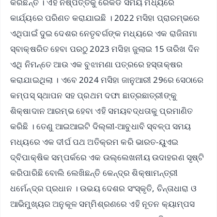
କରିଛନ୍ତି । ଏହି ନିଷ୍ପତ୍ତିକୁ ରେକର୍ଡ ସମୟ ମଧ୍ୟରେ
କାର୍ଯ୍ୟରେ ପରିଣତ କରାଯାଇଛି । 2022 ମସିହା ପ୍ରାରମ୍ଭରେ
ଏଥିପାଇଁ ଦୁଇ ଦେଶର ନେତୃବର୍ଗଙ୍କ ମଧ୍ୟରେ ଏକ ରାଜିନାମା
ସ୍ବାକ୍ଷରିତ ହେବା ପରଠୁ 2023 ମସିହା ଜୁଲାଇ 15 ତାରିଖ ଦିନ
ଏଥି ନିମନ୍ତେ ଆଉ ଏକ ବୁଝାମଣା ପତ୍ରରେ ହସ୍ତାକ୍ଷର
କରାଯାଇଥିଲା । ଏବେ 2024 ମସିହା ଜାନୁଆରୀ 29ରେ ସେଠାରେ
କମ୍ପସ୍ ସ୍ଥାପନ ସହ ପ୍ରଥମ ଦଫା ଛାତ୍ରଛାତ୍ରୀଙ୍କୁ
ଶିକ୍ଷାଦାନ ଆରମ୍ଭ ହେବା ଏହି ସମୟବଦ୍ଧତାକୁ ପ୍ରମାଣିତ
କରିଛି । ତେଣୁ ଆଇଆଇଟି ଦିଲ୍ଲୀ-ଆବୁଧାବି ସ୍ବଳ୍ପ ସମୟ
ମଧ୍ୟରେ ଏକ ଦୀର୍ଘ ପଥ ଅତିକ୍ରମ କରି ଭାରତ-ୟୁଏଇ
ଦ୍ବିପାକ୍ଷିକ ସମ୍ପର୍କରେ ଏକ ଉଲ୍ଲେଖନୀୟ ଉଦାହରଣ ସୃଷ୍ଟି
କରିପାରିଛି ବୋଲି ଲେଖିଛନ୍ତି କେନ୍ଦ୍ର ଶିକ୍ଷାମନ୍ତ୍ରୀ
ଧର୍ମେନ୍ଦ୍ର ପ୍ରଧାନ । ଉଭୟ ଦେଶର ସଂସ୍କୃତି, ଚିନ୍ତାଧାରା ଓ
ଆଭିମୁଖ୍ୟର ଅନୁକୂଳ ସମ୍ମିଶ୍ରଣରେ ଏହି ନୂତନ କ୍ୟାମ୍ପସ