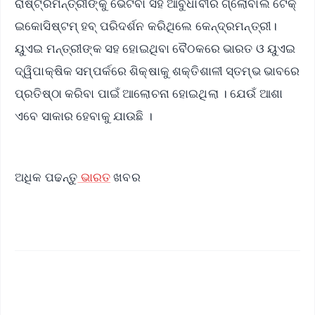
ରାଷ୍ଟ୍ରମନ୍ତ୍ରୀଙ୍କୁ ଭେଟିବା ସହ ଆବୁଧାବୀର ଗ୍ଲୋବାଲ ଟେକ୍
ଇକୋସିଷ୍ଟମ୍ ହବ୍ ପରିଦର୍ଶନ କରିଥିଲେ କେନ୍ଦ୍ରମନ୍ତ୍ରୀ।
ୟୁଏଇ ମନ୍ତ୍ରୀଙ୍କ ସହ ହୋଇଥିବା ବୈଠକରେ ଭାରତ ଓ ୟୁଏଇ
ଦ୍ୱିପାକ୍ଷିକ ସମ୍ପର୍କରେ ଶିକ୍ଷାକୁ ଶକ୍ତିଶାଳୀ ସ୍ତମ୍ଭ ଭାବରେ
ପ୍ରତିଷ୍ଠା କରିବା ପାଇଁ ଆଲୋଚନା ହୋଇଥିଲା । ଯେଉଁ ଆଶା
ଏବେ ସାକାର ହେବାକୁ ଯାଉଛି ।
ଅଧିକ ପଢନ୍ତୁ
ଭାରତ
ଖବର