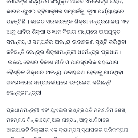
ମୋଦିଙ୍କ ସଦ୍ୟତମ ସଂଯୁକ୍ତ ଆରବ ଏମିରେଟ୍ସ ଗସ୍ତ,
ଭାରତ-ୟୁଏଇ ଦ୍ବିପାକ୍ଷିକ ସମ୍ପର୍କକୁ ନୂଆ ପର୍ଯ୍ୟାୟରେ
ପହଞ୍ଚିଛି । ଭାରତ ସରକାରଙ୍କ ଶିକ୍ଷା ମନ୍ତ୍ରଣାଳୟ ଏବଂ
ଆବୁ ଧାବିର ଶିକ୍ଷା ଓ ଜ୍ଞାନ ବିଭାଗ ମଧ୍ୟରେ ଉପଯୁକ୍ତ
ସମନ୍ବୟ ଓ ସମ୍ପର୍କର ଅନନ୍ୟ ଉଦାହରଣ ସୃଷ୍ଟି କରିଥିବା
କହିଛନ୍ତି କେନ୍ଦ୍ର ଶିକ୍ଷାମନ୍ତ୍ରୀ ଧର୍ମେନ୍ଦ୍ର ପ୍ରଧାନ।
ଉଭୟ ଦେଶର ବିକାଶ ନୀତି ଓ ପାରସ୍ପରିକ ସହଯୋଗ
ବୈଶ୍ବିକ ଶିକ୍ଷାର ଅନନ୍ୟ ଉଦାହରଣ ହେବାକୁ ଯାଉଥିବା
ଖବରକାଗଜ ସମ୍ପାଦକୀୟରେ ଉଲ୍ଲେଖ କରିଛନ୍ତି
କେନ୍ଦ୍ରମନ୍ତ୍ରୀ ।
ପ୍ରଧାନମନ୍ତ୍ରୀ ଏବଂ ୟୁଏଇର ରାଷ୍ଟ୍ରପତି ମହାମହିମ ଶେଖ୍
ମହମ୍ମଦ ବିନ୍ ଜାୟେବ୍ ଅଲ ନାହ୍ୟାନ୍ ଆବୁ ଧାବିଠାରେ
ଆଇଆଇଟି ଦିଲ୍ଲୀର ଏକ କ୍ୟାମ୍ପସ୍ ସ୍ଥାପନାର ପରିକଳ୍ପନା