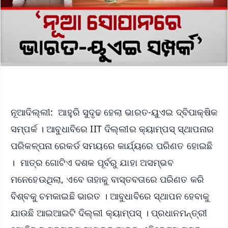
ନୂଆଦିଲ୍ଲୀ: ଆହୁରି ସୁଦୃଢ ହେଲା ଭାରତ-ୟୁଏଇ ଦ୍ବିପାକ୍ଷିକ
ସମ୍ପର୍କ । ଆବୁଧାବିରେ IIT ଦିଲ୍ଲୀର କ୍ୟାମ୍ପସ୍ ସ୍ଥାପନାର
ପରିକଳ୍ପନା ରେକର୍ଡ ସମୟରେ କାର୍ଯ୍ୟରେ ପରିଣତ ହୋଇଛି
। ମାତ୍ର ଗୋଟିଏ ଦଶକ ପୂର୍ବରୁ ଯାହା ଅସମ୍ଭବ
ମନେହେଉଥିଲା, ଏବେ ତାହାକୁ ବାସ୍ତବତାରେ ପରିଣତ କରି
ବିଶ୍ବକୁ ଚମକାଇଛି ଭାରତ । ଆବୁଧାବିରେ ସ୍ଥାପନ ହେବାକୁ
ଯାଉଛି ଆଇଆଇଟି ଦିଲ୍ଲୀ କ୍ୟାମ୍ପସ୍ । ପ୍ରଧାନମନ୍ତ୍ରୀ