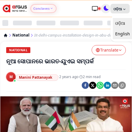
Conclaves
ଓଡ଼ିଆ
ଓଡ଼ିଆ
Argus Agri Vikas
English
National
Iit-delhi-campus-installation-design-in-abu-dhabi
Argus Nari Shakti
Translate
NATIONAL
Argus Education Next
ନୂଆ ସୋପାନରେ ଭାରତ-ୟୁଏଇ ସମ୍ପର୍କ
Argus Health Connect
M
·
2 years ago
·
2
min read
Manini Pattanayak
Argus Swaad Odisha
Argus Chalo Dekhein Apna Desh