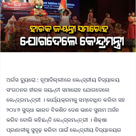
ଅର୍ଗସ ବ୍ୟୁରୋ : ନୂଆଦିଲ୍ଲୀରେ କେନ୍ଦ୍ରୀୟ ବିଦ୍ୟାଳୟ
ସଂଗଠନର ହୀରକ ଜୟନ୍ତୀ ସମାରୋହ ଯୋଗଦେଲେ
କେନ୍ଦ୍ରମନ୍ତ୍ରୀ । କାର୍ଯ୍ୟକ୍ରମକୁ ସମ୍ବୋଧିତ କରିବା ସହ
୨୦୪୭ ସୁଦ୍ଧା ଭାରତ ବିକଶିତ ଦେଶ ଭାବେ ସୁନାମ ଅର୍ଜନ
କରିବ ବୋଲି କହିଛନ୍ତି କେନ୍ଦ୍ରମନ୍ତ୍ରୀ । ଶିକ୍ଷା
ପ୍ରଣାଳୀକୁ ସୁଦୃଢ଼ କରିବା ପାଇଁ କେନ୍ଦ୍ରୀୟ ବିଦ୍ୟାଳୟର