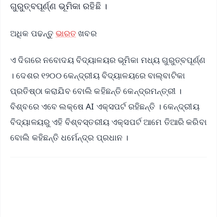
ଗୁରୁତ୍ବପୂର୍ଣ୍ଣ ଭୂମିକା ରହିଛି ।
ଅଧିକ ପଢନ୍ତୁ
ଭାରତ
ଖବର
ଏ ଦିଗରେ ନବୋଦୟ ବିଦ୍ୟାଳୟର ଭୂମିକା ମଧ୍ୟ ଗୁରୁତ୍ବପୂର୍ଣ୍ଣ
। ଦେଶର ୧୨୦୦ କେନ୍ଦ୍ରୀୟ ବିଦ୍ୟାଳୟରେ ବାଲ୍‌ବାଟିକା
ପ୍ରତିଷ୍ଠା କରାଯିବ ବୋଲି କହିଛନ୍ତି କେନ୍ଦ୍ରମନ୍ତ୍ରୀ ।
ବିଶ୍ବରେ ଏବେ ଲକ୍ଷେ AI ଏକ୍ସପର୍ଟ ରହିଛନ୍ତି । କେନ୍ଦ୍ରୀୟ
ବିଦ୍ୟାଳୟରୁ ଏହି ବିଶ୍ବସ୍ତରୀୟ ଏକ୍ସପର୍ଟ ଆମେ ତିଆରି କରିବା
ବୋଲି କହିଛନ୍ତି ଧର୍ମେନ୍ଦ୍ର ପ୍ରଧାନ ।