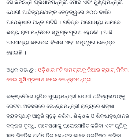
ସେ କହିଛନ୍ତି ପ୍ରଧାନମନ୍ତ୍ରୀ ମୋଦି ଏବଂ ମୁଖ୍ୟମନ୍ତ୍ରୀ
ଯୋଗୀ ଆଦିତ୍ୟନାଥଙ୍କ ନେତୃତ୍ୱରେ ୫୦୦ ବର୍ଷର
ଅପେକ୍ଷାର ଅନ୍ତ ଘଟିଛି । ପବିତ୍ର ଅଯୋଧ୍ୟା ଧାମରେ
ଭବ୍ୟ ରାମ ମନ୍ଦିରର ସ୍ୱପ୍ନ ପୂରଣ ହେଉଛି । ଆଜି
ଅଯୋଧ୍ୟା ଭାରତର ବିକାଶ ଏବଂ ସମୃଦ୍ଧିର କେନ୍ଦ୍ର
ହୋଇଛି ।
ଅଧିକ ପଢନ୍ତୁ :
ଓଡ଼ିଶାର ୮ଟି ସାମଗ୍ରୀକୁ ଜିଆଇ ଟ୍ୟାଗ୍ ମିଳିବା
ନେଇ ଖୁସି ପ୍ରକାଶ କଲେ କେନ୍ଦ୍ରମନ୍ତ୍ରୀ
ଲକ୍ଷ୍ନୌରେ ୟୁପିର ମୁଖ୍ୟମନ୍ତ୍ରୀ ଯୋଗୀ ଅଦିତ୍ୟନାଥଙ୍କୁ
ଭେଟିବା ଅବସରରେ କେନ୍ଦ୍ରମନ୍ତ୍ରୀ ରାଜ୍ୟରେ ଶିକ୍ଷା
ବ୍ୟବସ୍ଥାକୁ ଆହୁରି ସୁଦୃଢ଼ କରିବା, ଶିକ୍ଷକ ଓ ଶିକ୍ଷାନୁଷ୍ଠାନର
ଦକ୍ଷତା ବୃଦ୍ଧି, ଗବେଷଣାକୁ ପ୍ରୋତ୍ସାହିତ କରିବା ଏବଂ ୟୁପିକୁ
ଜ୍ଞାନ ଭିତ୍ତିକ ଅର୍ଥନୀତିର କେନ୍ଦ୍ର ଭାବେ ପ୍ରତିଷ୍ଠା କରିବା