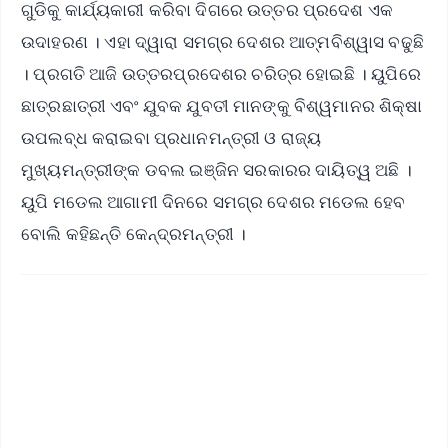
ଗୁଡିକୁ କାର୍ଯ୍ୟକାରୀ କରିବା ଦିଗରେ ଉତ୍ତର ପ୍ରଦେଶ ଏକ
ଉଦାହରଣ । ଏହା ଦ୍ୱାରା ସମଗ୍ର ଦେଶର ଆତ୍ମବିଶ୍ୱାସ ବଢୁଛି
। ପ୍ରଗତି ଆଜି ଉତ୍ତରପ୍ରଦେଶର ଚରିତ୍ର ହୋଇଛି । ୟୁପିରେ
ଛାତ୍ରଛାତ୍ରୀ ଏବଂ ଯୁବକ ଯୁବତୀ ମାନଙ୍କୁ ବିଶ୍ୱମାନର ଶିକ୍ଷା
ଉପଲବ୍ଧ କରାଇବା ପ୍ରଧାନମନ୍ତ୍ରୀ ଓ ରାଜ୍ୟ
ମୁଖ୍ୟମନ୍ତ୍ରୀଙ୍କ ଡବଲ ଇଞ୍ଜିନ ସରକାରର ଦାୟିତ୍ୱ ଅଛି ।
ୟୁପି ମଡେଲ ଆଗାମୀ ଦିନରେ ସମଗ୍ର ଦେଶର ମଡେଲ ହେବ
ବୋଲି କହିଛନ୍ତି କେନ୍ଦ୍ରମନ୍ତ୍ରୀ ।