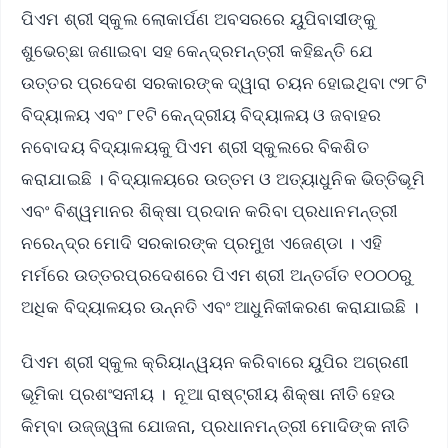
ପିଏମ ଶ୍ରୀ ସ୍କୁଲ ଲୋକାର୍ପଣ ଅବସରରେ ୟୁପିବାସୀଙ୍କୁ
ଶୁଭେଚ୍ଛା ଜଣାଇବା ସହ କେନ୍ଦ୍ରମନ୍ତ୍ରୀ କହିଛନ୍ତି ଯେ
ଉତ୍ତର ପ୍ରଦେଶ ସରକାରଙ୍କ ଦ୍ୱାରା ଚୟନ ହୋଇଥିବା ୯୨୮ଟି
ବିଦ୍ୟାଳୟ ଏବଂ ୮୧ଟି କେନ୍ଦ୍ରୀୟ ବିଦ୍ୟାଳୟ ଓ ଜବାହର
ନବୋଦୟ ବିଦ୍ୟାଳୟକୁ ପିଏମ ଶ୍ରୀ ସ୍କୁଲରେ ବିକଶିତ
କରାଯାଇଛି । ବିଦ୍ୟାଳୟରେ ଉତ୍ତମ ଓ ଅତ୍ୟାଧୁନିକ ଭିତ୍ତିଭୂମି
ଏବଂ ବିଶ୍ୱମାନର ଶିକ୍ଷା ପ୍ରଦାନ କରିବା ପ୍ରଧାନମନ୍ତ୍ରୀ
ନରେନ୍ଦ୍ର ମୋଦି ସରକାରଙ୍କ ପ୍ରମୁଖ ଏଜେଣ୍ଡା । ଏହି
ମର୍ମରେ ଉତ୍ତରପ୍ରଦେଶରେ ପିଏମ ଶ୍ରୀ ଅନ୍ତର୍ଗତ ୧୦୦୦ରୁ
ଅଧିକ ବିଦ୍ୟାଳୟର ଉନ୍ନତି ଏବଂ ଆଧୁନିକୀକରଣ କରାଯାଇଛି ।
ପିଏମ ଶ୍ରୀ ସ୍କୁଲ କ୍ରିୟାନ୍ୱୟନ କରିବାରେ ୟୁପିର ଅଗ୍ରଣୀ
ଭୂମିକା ପ୍ରଶଂସନୀୟ । ନୂଆ ରାଷ୍ଟ୍ରୀୟ ଶିକ୍ଷା ନୀତି ହେଉ
କିମ୍ବା ଉଜ୍ଜ୍ୱଳା ଯୋଜନା, ପ୍ରଧାନମନ୍ତ୍ରୀ ମୋଦିଙ୍କ ନୀତି