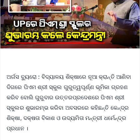
ଅର୍ଗସ ବ୍ୟୁରୋ : ବିଦ୍ୟାଳୟ ଶିକ୍ଷାରେ ନୂଆ କ୍ରାନ୍ତି ଆଣିବା
ଦିଗରେ ପିଏମ ଶ୍ରୀ ସ୍କୁଲ ଗୁରୁତ୍ୱପୂର୍ଣ୍ଣ ଭୂମିକା ଗ୍ରହଣ
କରିବ ବୋଲି ଗୁରୁବାର ଉତ୍ତରପ୍ରଦେଶରେ ପିଏମ ଶ୍ରୀ
ସ୍କୁଲର ଶୁଭାରମ୍ଭ କରିବା ଅବସରରେ କହିଛନ୍ତି କେନ୍ଦ୍ର
ଶିକ୍ଷା, ଦକ୍ଷତା ବିକାଶ ଓ ଉଦ୍ୟମିତା ମନ୍ତ୍ରୀ ଧର୍ମେନ୍ଦ୍ର
ପ୍ରଧାନ ।