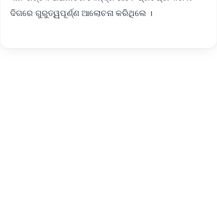
ଦିଗରେ ଗୁରୁତ୍ୱପୂର୍ଣ୍ଣ ଆଲୋଚନା କରିଥିଲେ ।