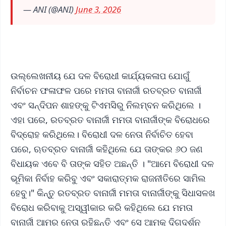
— ANI (@ANI)
June 3, 2026
ଉଲ୍ଲେଖନୀୟ ଯେ ଦଳ ବିରୋଧୀ କାର୍ଯ୍ୟକଳାପ ଯୋଗୁଁ
ନିର୍ବାଚନ ଫଳାଫଳ ପରେ ମମତା ବାନାର୍ଜୀ ରତବ୍ରତ ବାନାର୍ଜୀ
ଏବଂ ସନ୍ଦିପନ ଶାହଙ୍କୁ ଟିଏମସିରୁ ନିଲମ୍ବନ କରିଥିଲେ ।
ଏହା ପରେ, ରତବ୍ରତ ବାନାର୍ଜୀ ମମତା ବାନାର୍ଜୀଙ୍କ ବିରୋଧରେ
ବିଦ୍ରୋହ କରିଥିଲେ। ବିରୋଧୀ ଦଳ ନେତା ନିର୍ବାଚିତ ହେବା
ପରେ, ଋତବ୍ରତ ବାନାର୍ଜୀ କହିଥିଲେ ଯେ ତାଙ୍କର ୬୦ ଜଣ
ବିଧାୟକ ଏବେ ବି ତାଙ୍କ ସହିତ ଅଛନ୍ତି । "ଆମେ ବିରୋଧୀ ଦଳ
ଭୂମିକା ନିର୍ବାହ କରିବୁ ଏବଂ ସକାରାତ୍ମକ ରାଜନୀତିରେ ସାମିଲ
ହେବୁ।" କିନ୍ତୁ ରତବ୍ରତ ବାନାର୍ଜୀ ମମତା ବାନାର୍ଜୀଙ୍କୁ ସିଧାସଳଖ
ବିରୋଧ କରିବାକୁ ଅସ୍ୱୀକାର କରି କହିଥିଲେ ଯେ ମମତା
ବାନାର୍ଜୀ ଆମର ନେତା ରହିଛନ୍ତି ଏବଂ ସେ ଆମକୁ ଦିଗଦର୍ଶନ