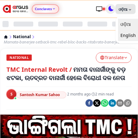
Conclaves
ଓଡ଼ିଆ
ଓଡ଼ିଆ
Argus Agri Vikas
English
National
Argus Nari Shakti
Mamata-banerjee-setback-tmc-rebel-bloc-backs-ritabrata-banerjee
Translate
Argus Education Next
NATIONAL
TMC Internal Revolt
/
ମମତା ବାନାର୍ଜୀଙ୍କୁ ବଡ଼
Argus Health Connect
ଝଟକା, ଋତବ୍ରତ ବାନାର୍ଜୀ ହେଲେ ବିରୋଧୀ ଦଳ ନେତା
Argus Swaad Odisha
S
·
2 months ago
·
2
min read
Santosh Kumar Sahoo
Argus Chalo Dekhein Apna Desh