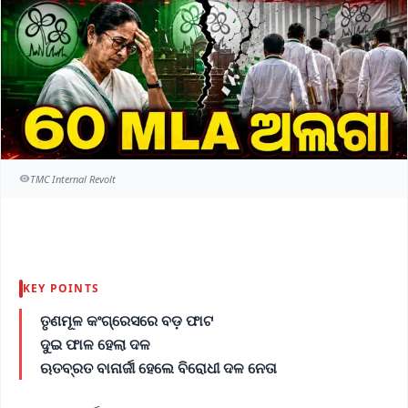
TMC Internal Revolt
KEY POINTS
ତୃଣମୂଳ କଂଗ୍ରେସରେ ବଡ଼ ଫାଟ
ଦୁଇ ଫାଳ ହେଲା ଦଳ
ଋତବ୍ରତ ବାନାର୍ଜୀ ହେଲେ ବିରୋଧୀ ଦଳ ନେତା