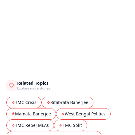
📰 60 Word News
🎬 Argus Podcast
📺 Live TV and Breaking News
🔔 Free Notification Alerts
Download Free:
Android - Scan QR
iOS - Scan QR
Related Topics
Explore more stories
TMC Crisis
Ritabrata Banerjee
Mamata Banerjee
West Bengal Politics
TMC Rebel MLAs
TMC Split