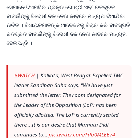
ସେମାନେ ଟିଏମସିର ପ୍ରକୃତ ଗୋଷ୍ଠୀ ଏବଂ ରତବ୍ରତ
ବାନାର୍ଜୀଙ୍କୁ ବିରୋଧୀ ଦଳ ନେତା ଭାବରେ ମାନ୍ୟତା ଦିଆଯିବା
ଉଚିତ । ବିଧାୟକମାନଙ୍କ ଆବେଦନକୁ ବିଚାର କରି ବାଚସ୍ପତି
ରତବ୍ରତ ବାନାର୍ଜୀଙ୍କୁ ବିରୋଧୀ ଦଳ ନେତା ଭାବରେ ମାନ୍ୟତା
ଦେଇଛନ୍ତି ।
#WATCH
| Kolkata, West Bengal: Expelled TMC
leader Sandipan Saha says, "We have just
submitted the letter. The room designated for
the Leader of the Opposition (LoP) has been
officially allotted. The LoP is currently seated
there... It is our desire that Mamata Didi
continues to…
pic.twitter.com/Fdb0MLEEv4