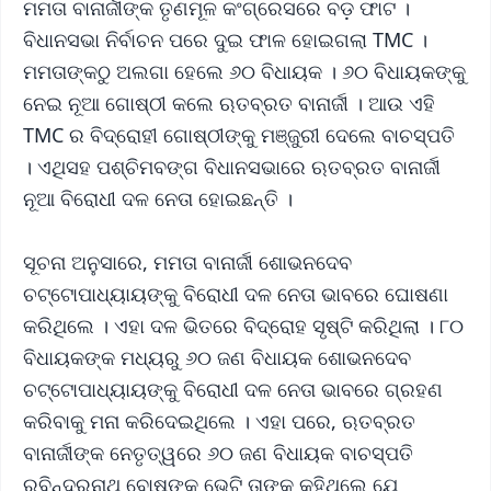
ମମତା ବାନାର୍ଜୀଙ୍କ ତୃଣମୂଳ କଂଗ୍ରେସରେ ବଡ଼ ଫାଟ ।
ବିଧାନସଭା ନିର୍ବାଚନ ପରେ ଦୁଇ ଫାଳ ହୋଇଗଲା TMC ।
ମମତାଙ୍କଠୁ ଅଲଗା ହେଲେ ୬୦ ବିଧାୟକ । ୬୦ ବିଧାୟକଙ୍କୁ
ନେଇ ନୂଆ ଗୋଷ୍ଠୀ କଲେ ଋତବ୍ରତ ବାନାର୍ଜୀ । ଆଉ ଏହି
TMC ର ବିଦ୍ରୋହୀ ଗୋଷ୍ଠୀଙ୍କୁ ମଞ୍ଜୁରୀ ଦେଲେ ବାଚସ୍ପତି
। ଏଥିସହ ପଶ୍ଚିମବଙ୍ଗ ବିଧାନସଭାରେ ଋତବ୍ରତ ବାନାର୍ଜୀ
ନୂଆ ବିରୋଧୀ ଦଳ ନେତା ହୋଇଛନ୍ତି ।
ସୂଚନା ଅନୁସାରେ, ମମତା ବାନାର୍ଜୀ ଶୋଭନଦେବ
ଚଟ୍ଟୋପାଧ୍ୟାୟଙ୍କୁ ବିରୋଧୀ ଦଳ ନେତା ଭାବରେ ଘୋଷଣା
କରିଥିଲେ । ଏହା ଦଳ ଭିତରେ ବିଦ୍ରୋହ ସୃଷ୍ଟି କରିଥିଲା । ୮୦
ବିଧାୟକଙ୍କ ମଧ୍ୟରୁ ୬୦ ଜଣ ବିଧାୟକ ଶୋଭନଦେବ
ଚଟ୍ଟୋପାଧ୍ୟାୟଙ୍କୁ ବିରୋଧୀ ଦଳ ନେତା ଭାବରେ ଗ୍ରହଣ
କରିବାକୁ ମନା କରିଦେଇଥିଲେ । ଏହା ପରେ, ଋତବ୍ରତ
ବାନାର୍ଜୀଙ୍କ ନେତୃତ୍ୱରେ ୬୦ ଜଣ ବିଧାୟକ ବାଚସ୍ପତି
ରବିନ୍ଦ୍ରନାଥ ବୋଷଙ୍କୁ ଭେଟି ତାଙ୍କୁ କହିଥିଲେ ଯେ