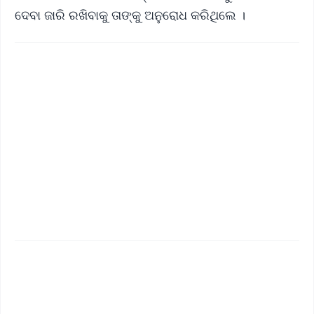
ଦେବା ଜାରି ରଖିବାକୁ ତାଙ୍କୁ ଅନୁରୋଧ କରିଥିଲେ ।
✨
📱 Get Argus News App