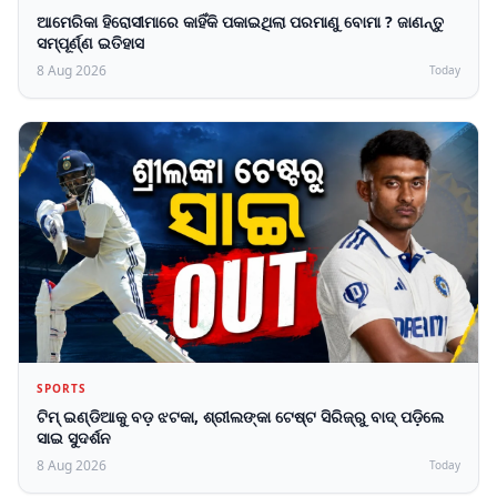
ଆମେରିକା ହିରୋସୀମାରେ କାହିଁକି ପକାଇଥିଲା ପରମାଣୁ ବୋମା ? ଜାଣନ୍ତୁ
ସମ୍ପୂର୍ଣ୍ଣ ଇତିହାସ
8 Aug 2026
Today
SPORTS
ଟିମ୍ ଇଣ୍ଡିଆକୁ ବଡ଼ ଝଟକା, ଶ୍ରୀଲଙ୍କା ଟେଷ୍ଟ ସିରିଜ୍‌ରୁ ବାଦ୍ ପଡ଼ିଲେ
ସାଇ ସୁଦର୍ଶନ
8 Aug 2026
Today