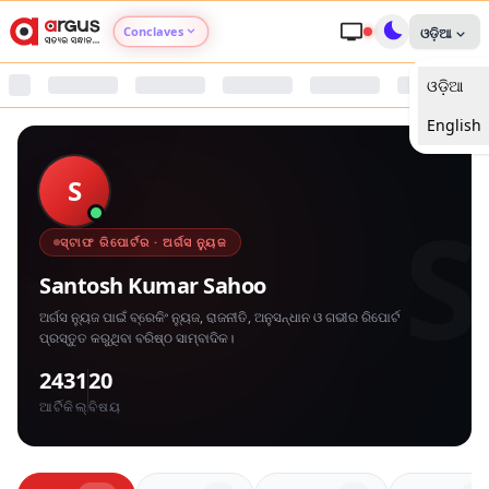
Conclaves
ଓଡ଼ିଆ
ଓଡ଼ିଆ
Argus Agri Vikas
English
Argus Nari Shakti
S
S
Argus Education Next
ସ୍ଟାଫ ରିପୋର୍ଟର · ଅର୍ଗସ ନ୍ୟୁଜ
Argus Health Connect
Santosh Kumar Sahoo
ଅର୍ଗସ ନ୍ୟୁଜ ପାଇଁ ବ୍ରେକିଂ ନ୍ୟୁଜ, ରାଜନୀତି, ଅନୁସନ୍ଧାନ ଓ ଗଭୀର ରିପୋର୍ଟ
Argus Swaad Odisha
ପ୍ରସ୍ତୁତ କରୁଥିବା ବରିଷ୍ଠ ସାମ୍ବାଦିକ।
2431
20
Argus Chalo Dekhein Apna Desh
ଆର୍ଟିକିଲ୍
ବିଷୟ