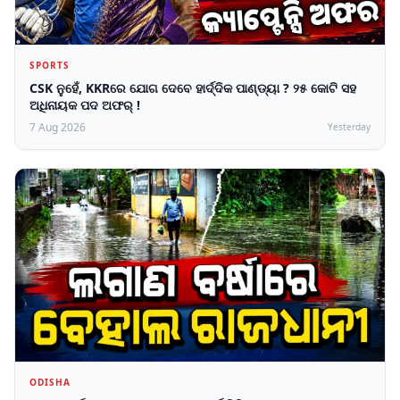
SPORTS
CSK ନୁହେଁ, KKRରେ ଯୋଗ ଦେବେ ହାର୍ଦ୍ଦିକ ପାଣ୍ଡ୍ୟା ? ୨୫ କୋଟି ସହ
ଅଧିନାୟକ ପଦ ଅଫର୍ !
7 Aug 2026
Yesterday
ODISHA