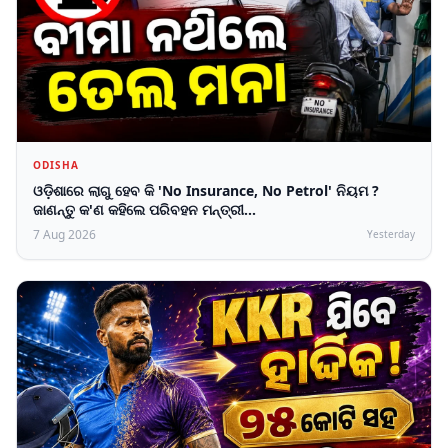
ODISHA
ଓଡ଼ିଶାରେ ଲାଗୁ ହେବ କି 'No Insurance, No Petrol' ନିୟମ ?
ଜାଣନ୍ତୁ କ'ଣ କହିଲେ ପରିବହନ ମନ୍ତ୍ରୀ...
7 Aug 2026
Yesterday