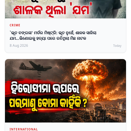
CRIME
`ଭୂତ ବଙ୍ଗଳା' ମର୍ଡର ମିଷ୍ଟ୍ରି: ଭୂତ ନୁହେଁ, ଶାଳକ ସାଜିଲା
ଯମ...ଭିଣୋଇକୁ ହତ୍ୟା ପରେ ରଚିଥିଲା ମିଛ ନାଟକ
8 Aug 2026
Today
INTERNATIONAL