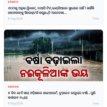
SPORTS
୬୦୦ରୁ ଅଧିକ ୱିକେଟ୍, ତଥାପି ଟିମ୍ ଇଣ୍ଡିଆରେ ସୁଯୋଗ ନାହିଁ ! କାହିଁକି
ଜାଡେଜାଙ୍କୁ ସିଲେକ୍ଟର୍ସ କରୁଛନ୍ତି ଅଣଦେଖା...
8 Aug 2026
Today
ODISHA
୫ ଦିନ ଯାଏଁ ସାରା ଓଡ଼ିଶାରେ ହାଇଆଲର୍ଟ, ବୁଡ଼ାଇବ ଲଘୁଚାପ ବର୍ଷା...ପୁଣି
ଭସାଇବ ବନ୍ୟା
8 Aug 2026
Today