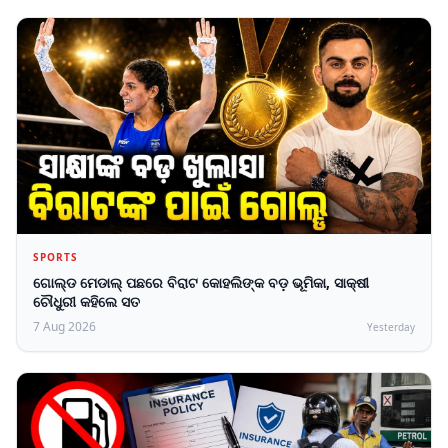
SPORTS
ଗୋଲ୍ଡ ମେଡାଲ୍ ପଛରେ ବିରାଟ କୋହଲିଙ୍କ ବଡ଼ ଭୂମିକା, ସାକ୍ଷୀ
ଚୌଧୁରୀ କହିଲେ ସତ
7 Aug 2026
Yesterday