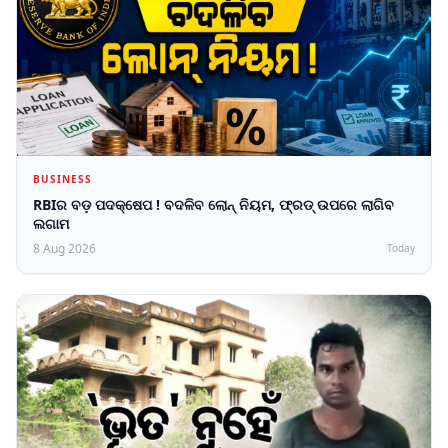
BUSINESS
RBIର ବଡ଼ ପଦକ୍ଷେପ ! ବଦଳିବ ଲୋନ୍ ନିୟମ, ଫ୍ରଡ୍ ଉପରେ ଲାଗିବ
ଲଗାମ
8 Aug 2026
Today