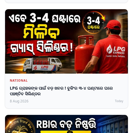
NATIONAL
LPG ଗ୍ରାହକଙ୍କ ପାଇଁ ବଡ଼ ଖବର ! ବୁକିଂର ୩-୪ ଘଣ୍ଟାରେ ଘରେ
ପହଞ୍ଚିବ ସିଲିଣ୍ଡର
8 Aug 2026
Today