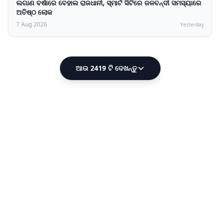
ଲଗାଣ ବର୍ଷାରେ ବେହାଲ ରାଜଧାନୀ, ସ୍ମାର୍ଟ ସିଟିରେ ଜଳବନ୍ଦୀ ସମସ୍ୟାରେ
ଅତିଷ୍ଠ ଲୋକ
7 Aug 2026
Yesterday
ଆଉ 2419 ଟି ଦେଖନ୍ତୁ