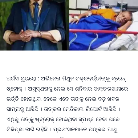
ଅର୍ଗସ ବ୍ୟୁରୋ : ଅଭିନେତା ମିଥୁନ ଚକ୍ରବର୍ତ୍ତୀଙ୍କୁ ବ୍ରେନ୍‌
ଷ୍ଟୋକ୍‌ । ଅସୁସ୍ଥତାକୁ ନେଇ ସେ ଶନିବାର ଡାକ୍ତରଖାନାରେ
ଭର୍ତ୍ତି ହୋଇଥିବା ବେଳେ ଏବେ ତାଙ୍କୁ ନେଇ ବଡ଼ ଖବର
ସାମ୍ନାକୁ ଆସିଛି । ତାଙ୍କର ମେଡିକାଲ ରିପୋର୍ଟ ଆସିଛି ।
ଏଥିରୁ ତାଙ୍କୁ ଷ୍ଟ୍ରୋକ୍‌ ହୋଇଥିବା ସ୍ପଷ୍ଟ ହେବା ପରେ
ଚିକିତ୍ସା ଜାରି ରହିଛି । ପ୍ରଶଂସକମାନେ ତାଙ୍କର ଆଶୁ