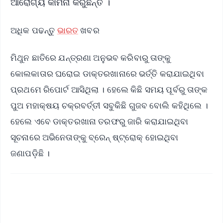
ଆରୋଗ୍ୟ କାମନା କରୁଛନ୍ତି ।
ଅଧିକ ପଢନ୍ତୁ
ଭାରତ
ଖବର
ମିଥୁନ ଛାତିରେ ଯନ୍ତ୍ରଣା ଅନୁଭବ କରିବାରୁ ତାଙ୍କୁ
କୋଲକାତାର ଘରୋଇ ଡାକ୍ତରଖାନାରେ ଭର୍ତ୍ତି କରାଯାଇଥିବା
ପ୍ରଥମେ ରିପୋର୍ଟ ଆସିଥିଲା । ହେଲେ କିଛି ସମୟ ପୂର୍ବରୁ ତାଙ୍କ
ପୁଅ ମହାକ୍ଷୟ ଚକ୍ରବର୍ତ୍ତୀ ସବୁକିଛି ଗୁଜବ ବୋଲି କହିଥିଲେ ।
ହେଲେ ଏବେ ଡାକ୍ତରଖାନା ତରଫରୁ ଜାରି କରାଯାଇଥିବା
ସୂଚନାରେ ଅଭିନେତାଙ୍କୁ ବ୍ରେନ୍‌ ଷ୍ଟ୍ରୋକ୍‌ ହୋଇଥିବା
ଜଣାପଡ଼ିଛି ।