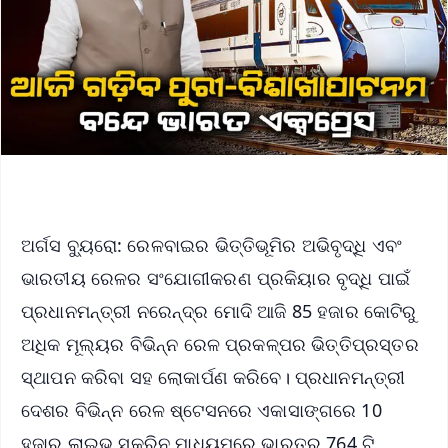
ଅର୍ଗସ ବ୍ୟୁରୋ: ରେଳବାଇର ଭିତ୍ତିଭୂମିର ଅଭିବୃଦ୍ଧି ଏବଂ
ଭାରତୀୟ ରେଳର ସଂଯୋଗୀକରଣ ପ୍ରକିୟାର ବୃଦ୍ଧି ପାଇଁ
ପ୍ରଧାନମନ୍ତ୍ରୀ ନରେନ୍ଦ୍ର ମୋଦି ଆଜି 85 ହଜାର କୋଟିରୁ
ଅଧିକ ମୂଲ୍ୟର ବିଭିନ୍ନ ରେଳ ପ୍ରକଳ୍ପର ଭିତ୍ତିପ୍ରସ୍ତର
ସ୍ଥାପନ କରିବା ସହ ଲୋକାର୍ପଣ କରିବେ। ପ୍ରଧାନମନ୍ତ୍ରୀ
ଦେଶର ବିଭିନ୍ନ ରେଳ ଷ୍ଟେସନରେ ଏକାସାଙ୍ଗରେ 10
ହଜାର ଲାଇଭ ସ୍କ୍ରିନ ମାଧ୍ୟମରେ ଭାରତର 764 ଟି