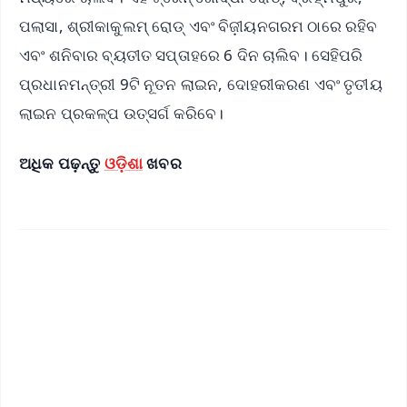
ପଲାସା, ଶ୍ରୀକାକୁଲମ୍ ରୋଡ୍ ଏବଂ ବିଜ଼ୀୟନଗରମ ଠାରେ ରହିବ
ଏବଂ ଶନିବାର ବ୍ୟତୀତ ସପ୍ତାହରେ 6 ଦିନ ଚାଲିବ। ସେହିପରି
ପ୍ରଧାନମନ୍ତ୍ରୀ 9ଟି ନୂତନ ଲାଇନ, ଦୋହରୀକରଣ ଏବଂ ତୃତୀୟ
ଲାଇନ ପ୍ରକଳ୍ପ ଉତ୍ସର୍ଗ କରିବେ।
ଅଧିକ ପଢ଼ନ୍ତୁ
ଓଡ଼ିଶା
ଖବର