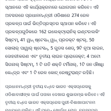
ସ୍ଥାନରେ ଏହି କାର୍ଯ୍ୟକ୍ରମରେ ଯୋଗଦାନ କରିବେ। ଏହି
ଅବସରରେ ପ୍ରଧାନମନ୍ତ୍ରୀ ଓଡିଶାରେ 274 ରେଳ
ପ୍ରକଳ୍ପ ପାଇଁ ଭିତ୍ତିପ୍ରସ୍ତର ସ୍ଥାପନ କରିବେ। ଏହି
ପ୍ରକଳ୍ପଗୁଡିକରେ 162 ଇଲେକ୍ଟ୍ରୋନିକ୍ ଇଣ୍ଟରଲକିଂ
ସିଷ୍ଟମ୍, 41 ୱାନ୍ ଷ୍ଟେସନ୍ ୱାନ୍ ପ୍ରଡକ୍ଟ ଷ୍ଟଲ୍, 50
ସୋଲାର୍ ପାୱାର୍ ଷ୍ଟେସନ୍, 5 ଗୁଡସ ଶେଡ୍, 9ଟି ନୂଆ ଲାଇନ,
ଦୋହରୀକରଣ ଏବଂ ତୃତୀୟ ଲାଇନ ପ୍ରୋଜେକ୍ଟ, 4 ଅଟୋ
ସିଗନାଲ୍ ସିଷ୍ଟମ୍, 1 ଟି ଗତି ଶକ୍ତି ଟର୍ମିନାଲ୍, 1ଟି ଜନ ଔଷଧି
କେନ୍ଦ୍ର ଏବଂ 1 ଟି ରେଳ କୋଚ୍ ରେଷ୍ଟୁରାଣ୍ଟ ରହିଛି।
ପ୍ରଧାନମନ୍ତ୍ରୀ ତୃତୀୟ ବନ୍ଦେ ଭାରତ ଏକ୍ସପ୍ରେସକୁ
ଓଡିଶାବାସୀଙ୍କ ପାଇଁ ପତାକା ଦେଖାଇ ଶୁଭାରମ୍ଭ କରିବେ। ଏହି
ତୃତୀୟ ବନ୍ଦେ ଭାରତ ଏକ୍ସପ୍ରେସ ପୁରୀ-ବିଶାଖାପାଟନମ
ମଧ୍ୟରେ ଚାଲିବ। ଏହି ଟ୍ରେନ୍ ଖୋର୍ଦ୍ଧା ରୋଡ୍, ବ୍ରହ୍ମପୁର,