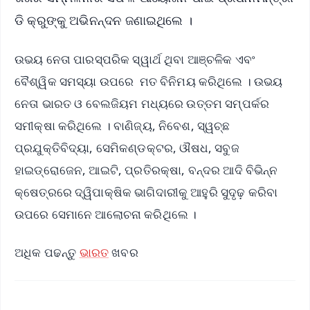
ଡି କ୍ରୁଙ୍କୁ ଅଭିନନ୍ଦନ ଜଣାଇଥିଲେ ।
ଉଭୟ ନେତା ପାରସ୍ପରିକ ସ୍ୱାର୍ଥ ଥିବା ଆଞ୍ଚଳିକ ଏବଂ
ବୈଶ୍ୱିକ ସମସ୍ୟା ଉପରେ ମତ ବିନିମୟ କରିଥିଲେ । ଉଭୟ
ନେତା ଭାରତ ଓ ବେଲଜିୟମ ମଧ୍ୟରେ ଉତ୍ତମ ସମ୍ପର୍କର
ସମୀକ୍ଷା କରିଥିଲେ । ବାଣିଜ୍ୟ, ନିବେଶ, ସ୍ୱଚ୍ଛ
ପ୍ରଯୁକ୍ତିବିଦ୍ୟା, ସେମିକଣ୍ଡକ୍ଟର, ଔଷଧ, ସବୁଜ
ହାଇଡ୍ରୋଜେନ, ଆଇଟି, ପ୍ରତିରକ୍ଷା, ବନ୍ଦର ଆଦି ବିଭିନ୍ନ
କ୍ଷେତ୍ରରେ ଦ୍ୱିପାକ୍ଷିକ ଭାଗିଦାରୀକୁ ଆହୁରି ସୁଦୃଢ଼ କରିବା
ଉପରେ ସେମାନେ ଆଲୋଚନା କରିଥିଲେ ।
ଅଧିକ ପଢନ୍ତୁ
ଭାରତ
ଖବର