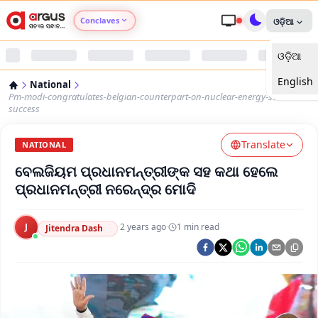
Conclaves
ଓଡ଼ିଆ
ଓଡ଼ିଆ
Argus Agri Vikas
English
National
Argus Nari Shakti
Pm-modi-congratulates-belgian-counterpart-on-nuclear-energy-summit-
success
Argus Education Next
Translate
NATIONAL
ବେଲଜିୟମ ପ୍ରଧାନମନ୍ତ୍ରୀଙ୍କ ସହ କଥା ହେଲେ
Argus Health Connect
ପ୍ରଧାନମନ୍ତ୍ରୀ ନରେନ୍ଦ୍ର ମୋଦି
Argus Swaad Odisha
J
·
2 years ago
·
1
min read
Jitendra Dash
Argus Chalo Dekhein Apna Desh