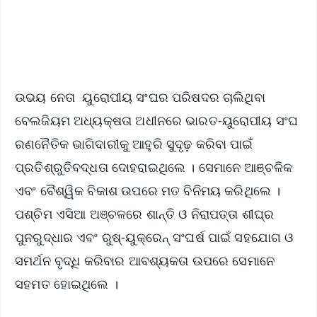
Android - Scan QR
iOS - Scan QR
ଉଭୟ ନେତା ୟୁରୋପୀୟ ସଂଘର ପରିଷଦର ଚାଲିଥିବା
ବେଲଜିୟମ ଅଧ୍ୟକ୍ଷତା ଅଧୀନରେ ଭାରତ-ୟୁରୋପୀୟ ସଂଘ
ରଣନୈତିକ ଭାଗିଦାରୀକୁ ଆହୁରି ସୁଦୃଢ଼ କରିବା ପାଇଁ
ପ୍ରତିଶ୍ରୁତିବଦ୍ଧତା ଦୋହରାଇଥିଲେ । ସେମାନେ ଆଞ୍ଚଳିକ
ଏବଂ ବୈଶ୍ୱିକ ବିକାଶ ଉପରେ ମତ ବିନିମୟ କରିଥିଲେ ।
ପଶ୍ଚିମ ଏସିଆ ଅଞ୍ଚଳରେ ଶାନ୍ତି ଓ ନିରାପତ୍ତା ଶୀଘ୍ର
ପୁନରୁଦ୍ଧାର ଏବଂ ରୁଷ୍-ୟୁକ୍ରେନ୍ ସଂଘର୍ଷ ପାଇଁ ସହଯୋଗ ଓ
ସମର୍ଥନ ବୃଦ୍ଧି କରିବାର ଆବଶ୍ୟକତା ଉପରେ ସେମାନେ
ସହମତ ହୋଇଥିଲେ ।