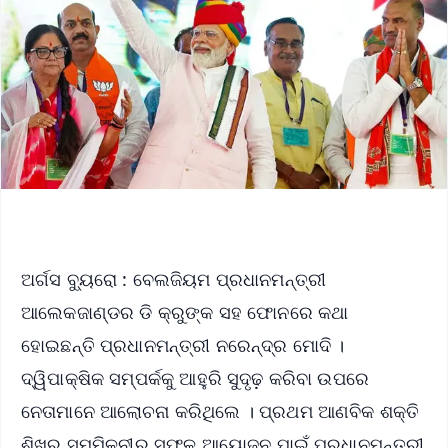
ଅର୍ଗସ ବ୍ୟୁରୋ : ବେଲଜିୟମ ପ୍ରଧାନମନ୍ତ୍ରୀ
ଆଲେକଜାଣ୍ଡର ଡି କ୍ରୁଙ୍କ ସହ ଫୋନରେ କଥା
ହୋଇଛନ୍ତି ପ୍ରଧାନମନ୍ତ୍ରୀ ନରେନ୍ଦ୍ର ମୋଦି ।
ଦ୍ୱିପାକ୍ଷିକ ସମ୍ପର୍କକୁ ଆହୁରି ସୁଦୃଢ଼ କରିବା ଉପରେ
ନେତାମାନେ ଆଲୋଚନା କରିଥିଲେ । ପ୍ରଥମ ଆଣବିକ ଶକ୍ତି
ଶିଖର ସମ୍ମିଳନୀର ସଫଳ ଆୟୋଜନ ପାଇଁ ପ୍ରଧାନମନ୍ତ୍ରୀ