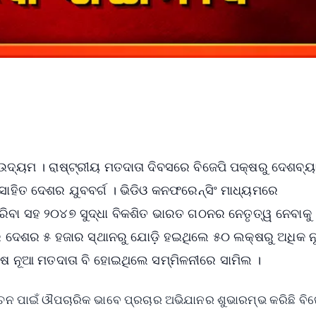
ଉଦ୍ୟମ । ରାଷ୍ଟ୍ରୀୟ ମତଦାତା ଦିବସରେ ବିଜେପି ପକ୍ଷରୁ ଦେଶବ୍ୟ
ାହିତ ଦେଶର ଯୁବବର୍ଗ । ଭିଡିଓ କନଫରେନ୍ସିଂ ମାଧ୍ୟମରେ
ରିବା ସହ ୨୦୪୭ ସୁଦ୍ଧା ବିକଶିତ ଭାରତ ଗଠନର ନେତୃତ୍ୱ ନେବାକୁ
େ ଦେଶର ୫ ହଜାର ସ୍ଥାନରୁ ଯୋଡ଼ି ହଇଥିଲେ ୫୦ ଲକ୍ଷରୁ ଅଧିକ 
୍ଷ ନୂଆ ମତଦାତା ବି ହୋଇଥିଲେ ସମ୍ମିଳନୀରେ ସାମିଲ ।
ନ ପାଇଁ ଔପଚାରିକ ଭାବେ ପ୍ରଚାର ଅଭିଯାନର ଶୁଭାରମ୍ଭ କରିଛି ବିଜ