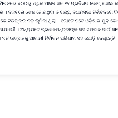
୍ବାଚନରେ ୪୦୦ରୁ ଅଧିକ ଆସନ ସହ ୫୧ ପ୍ରତିଶତ ଭୋଟ୍ ହାସଲ କର
। ନିକଟରେ ଶେଷ ହୋଇଥିବା ୫ ରାଜ୍ୟ ବିଧାନସଭା ନିର୍ବାଚନରେ ବି
ବ ଭୋଟରଙ୍କର ବଡ଼ ଭୂମିକା ଥିଲା । ଗୋଟେ ପଟେ ଓଡ଼ିଶାର ଯୁବ ଭ
ଯାଉଛି । ଅନ୍ୟପଟେ ପ୍ରଧାନମନ୍ତ୍ରୀଙ୍କ ସହ ସମ୍ବାଦ ପାଇଁ ସାର
ି ଉତ୍ସାହକୁ ଆଗାମୀ ନିର୍ବାଚନ ପରିଣାମ ସହ ଯୋଡ଼ି ଦେଖୁଛନ୍ତି