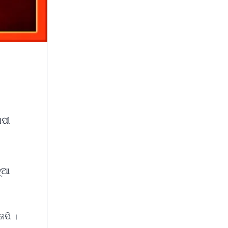
ାପୀ
ନୂଆ
େପି ।