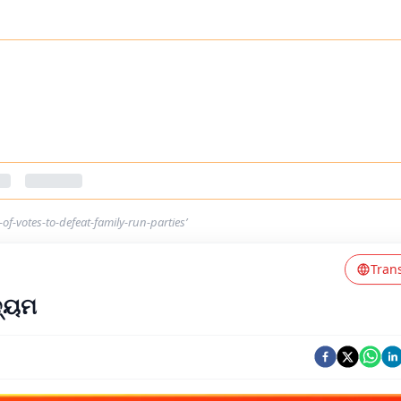
of-votes-to-defeat-family-run-parties’
Tran
ଦ୍ୟମ