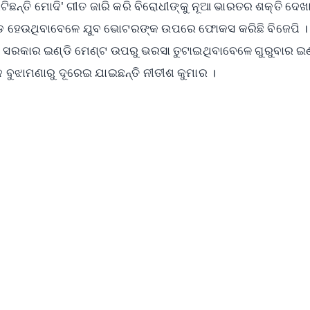
ଲଟିଛନ୍ତି ମୋଦି' ଗୀତ ଜାରି କରି ବିରୋଧୀଙ୍କୁ ନୂଆ ଭାରତର ଶକ୍ତି ଦେଖ
ଖଣ୍ଡ ହେଉଥିବାବେଳେ ଯୁବ ଭୋଟରଙ୍କ ଉପରେ ଫୋକସ କରିଛି ବିଜେପି ।
ସରକାର ଇଣ୍ଡି ମେଣ୍ଟ ଉପରୁ ଭରସା ତୁଟାଇଥିବାବେଳେ ଗୁରୁବାର ଇଣ
 ବୁଝାମଣାରୁ ଦୂରେଇ ଯାଇଛନ୍ତି ନୀତୀଶ କୁମାର ।
✨
📺 Live TV and Breaking News
⭐
⭐
⭐
⭐
4.8 Rating
50K+ Download
OS - Scan QR