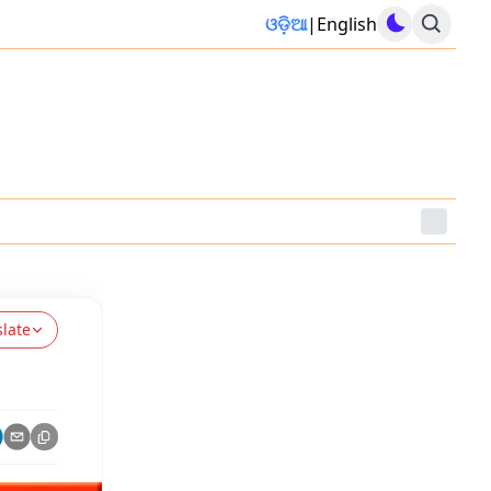
ଓଡ଼ିଆ
|
English
slate