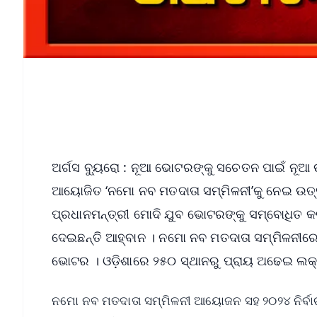
ଅର୍ଗସ ବ୍ୟୁରୋ : ନୂଆ ଭୋଟରଙ୍କୁ ସଚେତନ ପାଇଁ ନୂଆ 
ଆୟୋଜିତ ‘ନମୋ ନବ ମତଦାତା ସମ୍ମିଳନୀ’କୁ ନେଇ ଉତ୍ସ
ପ୍ରଧାନମନ୍ତ୍ରୀ ମୋଦି ଯୁବ ଭୋଟରଙ୍କୁ ସମ୍ବୋଧିତ କ
ଦେଇଛନ୍ତି ଆହ୍ବାନ । ନମୋ ନବ ମତଦାତା ସମ୍ମିଳନୀର
ଭୋଟର । ଓଡ଼ିଶାରେ ୨୫୦ ସ୍ଥାନରୁ ପ୍ରାୟ ଅଢେଇ ଲକ
ନମୋ ନବ ମତଦାତା ସମ୍ମିଳନୀ ଆୟୋଜନ ସହ ୨୦୨୪ ନିର୍ବାଚ