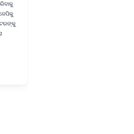
ିବାକୁ
ଜେପିକୁ
ୋଟରଙ୍କୁ
ା