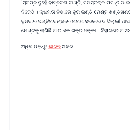
`ସ୍ବପ୍ନ ନୁହେଁ ବାସ୍ତବତା ବାଣ୍ଟି, ସମସ୍ତଙ୍କ ପସନ୍ଦ ପା
ବିଜେପି । କ୍ଷମତା ନିଶାରେ ଚୁର ଇଣ୍ଡି ମେଣ୍ଟ ଖଣ୍ଡ
ବୁଧବାର ପଶ୍ଚିମବଙ୍ଗରେ ମମତା ସରକାର ଓ ଦିଲ୍ଲୀ ଆପ 
ମେଣ୍ଟକୁ ଲାଗିଛି ଆଉ ଏକ ଶକ୍ତ ଧକ୍କା । ବିହାରରେ ଆସନ
ଅଧିକ ପଢନ୍ତୁ
ଭାରତ
ଖବର
📱 Get Argus News App
📰 60 Word News
🎬 Argus Podcast
🔔 Free Notification Alerts
Download Free:
Android - Scan QR
i