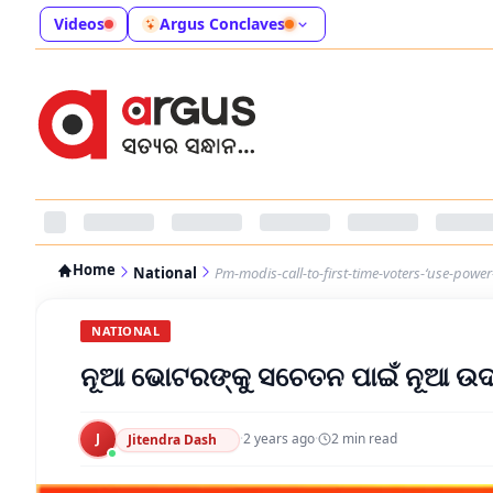
Videos
Argus Conclaves
Home
National
Pm-modis-call-to-first-time-voters-‘use-power-
NATIONAL
ନୂଆ ଭୋଟରଙ୍କୁ ସଚେତନ ପାଇଁ ନୂଆ ଉ
J
·
2 years ago
·
2
min read
Jitendra Dash