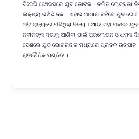
ବିଜେପି ଫୋକସରେ ଯୁବ ଭୋଟର । ଚଳିତ ଲୋକସଭା ନିର
ଲକ୍ଷ୍ୟ ରଖିଛି ଦଳ । ଏହାର ଆଧାର ବନିବେ ଯୁବ ଭୋଟର 
୩ଟି ରାଜ୍ୟରେ ମିଳିଥିଲା ବିଜୟ । ଆଉ ଏହା ପଛରେ ଯୁ
ନବୀନଙ୍କ ସଭାକୁ ଆଣିବା ପାଇଁ ପ୍ରଲୋଭନ ଓ ଧମକ ଦିଆ
ଦେଶରେ ଯୁବ ଭୋଟରଙ୍କ ମଧ୍ୟରେ ପ୍ରବଳ ଉତ୍ସାହ । ଏହ
ରାଜନୈତିକ ପଣ୍ଡିତ ।