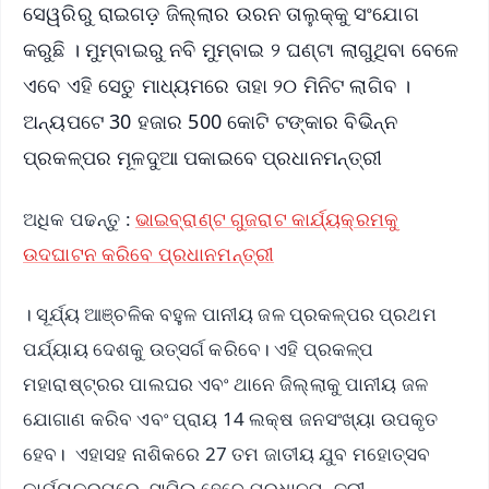
ସେୱରିରୁ ରାଇଗଡ଼ ଜିଲ୍ଲାର ଉରନ ତାଲୁକ୍‌କୁ ସଂଯୋଗ
କରୁଛି । ମୁମ୍ବାଇରୁ ନବି ମୁମ୍ବାଇ ୨ ଘଣ୍ଟା ଲାଗୁଥିବା ବେଳେ
ଏବେ ଏହି ସେତୁ ମାଧ୍ୟମରେ ତାହା ୨୦ ମିନିଟ ଲାଗିବ ।
ଅନ୍ୟପଟେ 30 ହଜାର 500 କୋଟି ଟଙ୍କାର ବିଭିନ୍ନ
ପ୍ରକଳ୍ପର ମୂଳଦୁଆ ପକାଇବେ ପ୍ରଧାନମନ୍ତ୍ରୀ
ଅଧିକ ପଢନ୍ତୁ :
ଭାଇବ୍ରାଣ୍ଟ ଗୁଜରାଟ କାର୍ଯ୍ୟକ୍ରମକୁ
ଉଦଘାଟନ କରିବେ ପ୍ରଧାନମନ୍ତ୍ରୀ
। ସୂର୍ଯ୍ୟ ଆଞ୍ଚଳିକ ବହୁଳ ପାନୀୟ ଜଳ ପ୍ରକଳ୍ପର ପ୍ରଥମ
ପର୍ଯ୍ୟାୟ ଦେଶକୁ ଉତ୍ସର୍ଗ କରିବେ। ଏହି ପ୍ରକଳ୍ପ
ମହାରାଷ୍ଟ୍ରର ପାଲଘର ଏବଂ ଥାନେ ଜିଲ୍ଲାକୁ ପାନୀୟ ଜଳ
ଯୋଗାଣ କରିବ ଏବଂ ପ୍ରାୟ 14 ଲକ୍ଷ ଜନସଂଖ୍ୟା ଉପକୃତ
ହେବ। ଏହାସହ ନାଶିକରେ 27 ତମ ଜାତୀୟ ଯୁବ ମହୋତ୍ସବ
କାର୍ଯ୍ୟକ୍ରମରେ ସାମିଲ ହେବେ ପ୍ରଧାନମନ୍ତ୍ରୀ