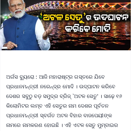
ଅର୍ଗସ ବ୍ୟୁରୋ : ଆଜି ମହାରାଷ୍ଟ୍ର ଗସ୍ତରେ ଯିବେ
ପ୍ରଧାନମନ୍ତ୍ରୀ ନରେନ୍ଦ୍ର ମୋଦି । ଉଦ୍‌ଘାଟନ କରିବେ
ଦେଶର ସବୁଠୁ ବଡ଼ ସମୁଦ୍ର ବ୍ରିଜ୍ `ଅଟଳ ସେତୁ' । ସାଢ଼େ ୧୬
କିଲୋମିଟର ଲମ୍ବ ଏହି ସେତୁର ନାମ ଦେଶର ପୂର୍ବତନ
ପ୍ରଧାନମନ୍ତ୍ରୀ ସ୍ବର୍ଗତ ଅଟଳ ବିହାର ବାଜପେୟୀଙ୍କ
ନାମରେ ନାମକରଣ ହୋଇଛି । ଏହି ଏଟଳ ସେତୁ ମୁମ୍ବାଇର