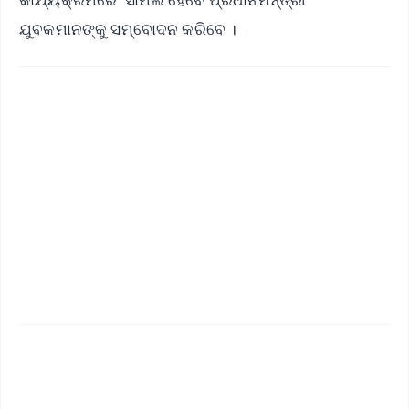
ଯୁବକମାନଙ୍କୁ ସମ୍ବୋଦନ କରିବେ ।
✨
📱 Get Argus News App