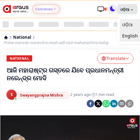
Conclaves
ଓଡ଼ିଆ
ଓଡ଼ିଆ
Argus Agri Vikas
English
National
Argus Nari Shakti
Prime-minister-narendra-modi-will-visit-maharashtra-today
Translate
Argus Education Next
NATIONAL
ଆଜି ମହାରାଷ୍ଟ୍ର ଗସ୍ତରେ ଯିବେ ପ୍ରଧାନମନ୍ତ୍ରୀ
Argus Health Connect
ନରେନ୍ଦ୍ର ମୋଦି
Argus Swaad Odisha
S
·
2 years ago
·
1
min read
Swayangprajna Mishra
Argus Chalo Dekhein Apna Desh