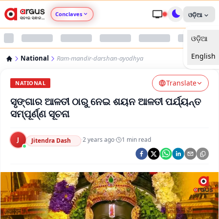
Conclaves
ଓଡ଼ିଆ
ଓଡ଼ିଆ
Argus Agri Vikas
English
National
Ram-mandir-darshan-ayodhya
Argus Nari Shakti
Translate
NATIONAL
Argus Education Next
ସୃଙ୍ଗାର ଆଳତୀ ଠାରୁ ନେଇ ଶୟନ ଆଳତୀ ପର୍ଯ୍ୟନ୍ତ
ସମ୍ପୂର୍ଣ୍ଣ ସୂଚନା
Argus Health Connect
J
·
2 years ago
·
1
min read
Jitendra Dash
Argus Swaad Odisha
Argus Chalo Dekhein Apna Desh