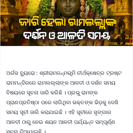
ଅର୍ଗସ ବ୍ୟୁରୋ : ଶ୍ରୀରାମଜନ୍ମଭୂମି ତୀର୍ଥକ୍ଷେତ୍ର ଟ୍ରଷ୍ଟ
ରାମମନ୍ଦିରରେ ରାମଲଲ୍ଲାଙ୍କ ଆଳତୀ ଓ ଦର୍ଶନ ସମୟ
ବିଷୟରେ ସୂଚନା ଜାରି କରିଛି । ପ୍ରଭୁ ରାମଙ୍କ
ପ୍ରାଣପ୍ରତିଷ୍ଠା ପରେ ଲାଗିଥିବା ଭକ୍ତଙ୍କ ଭିଡ଼କୁ ଦେଖି
ସମୟ ସୂଚୀ ଜାରି କରାଯାଇଛି । ଏହି ସୂଚୀରେ ସୃଙ୍ଗାର
ଆଳତୀ ଠାରୁ ନେଇ ଶୟନ ଆଳତୀ ପର୍ଯ୍ୟନ୍ତ ସମ୍ପୂର୍ଣ୍ଣ
ସୂଚନା ଦିଆଯାଇଛି ।