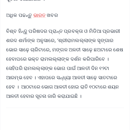
ଅଧିକ ପଢନ୍ତୁ
ଭାରତ
ଖବର
ବିଶ୍ବ ହିନ୍ଦୁ ପରିଷଦର ପ୍ରାନ୍ତ ପ୍ରବକ୍ତା ଓ ମିଡିଆ ପ୍ରଭାରୀ
ଶରଦ ଶର୍ମାଙ୍କ ଅନୁସାରେ, ‘ଶ୍ରୀରାମଲଲ୍ଲାଙ୍କ ସୃଙ୍ଗାର
ଭୋର ସାଢ଼େ ଚାରିଟାରେ, ମଙ୍ଗଳ ଅଳତୀ ସାଢ଼େ ଛଅଟାରେ ଶେଷ
ହେବା‌ପରେ ଭକ୍ତ ରାମଲଲ୍ଲାଙ୍କ ଦର୍ଶନ କରିପାରିବେ ।
ସେହିପରି ରାମଲଲ୍ଲାଙ୍କ ଭୋଗ ପାଇଁ ଆଳତୀ ଦିନ ୧୨ଟା
ଆରମ୍ଭ ହେବ । ଏହାପରେ ସନ୍ଧ୍ୟା ଆଳତୀ ସାଢ଼େ ସାତଟାରେ
ହେବ । ଆଠଟାରେ ‌ଭୋଗ ଆଳତୀ ହୋଇ ରାତି ୧୦ଟାରେ ଶୟନ
ଆଳତୀ ହେବାର ସୂଚନା ଜାରି କରାଯାଇଛି ।