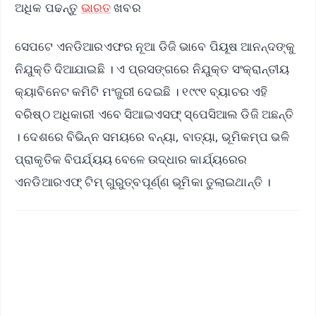
ଅଧିକ ପଢନ୍ତୁ
ଭାରତ
ଖବର
ସେପଟେ ଏନଡିଆରଏଫର ନୂଆ ଡିଜି ଭାବେ ପିୟୂଷ ଆନନ୍ଦଙ୍କୁ
ନିଯୁକ୍ତି ଦିଆଯାଇଛି । ଏ ପ୍ରସଙ୍ଗରେ ନିଯୁକ୍ତ ସଂକ୍ରାନ୍ତୀୟ
କ୍ୟାବିନେଟ କମିଟି ମଂଜୁରୀ ଦେଇଛି । ୧୯୯୧ ବ୍ୟାଚର ଏହି
ବରିଷ୍ଠ ଅଧିକାରୀ ଏବେ ସିଆଇଏସଫ୍ ସ୍ପେସିଆଲ ଡିଜି ଅଛନ୍ତି
। ଦେଶରେ ବିଭିନ୍ନ ସମୟରେ ବନ୍ୟା, ବାତ୍ୟା, ଭୂମିକମ୍ପ ଭଳି
ପ୍ରାକୃତିକ ବିପର୍ଯ୍ୟୟ ବେଳେ ଉଦ୍ଧାର କାର୍ଯ୍ୟରେର
ଏନଡିଆରଏଫ୍ ଟିମ୍ ଗୁରୁତ୍ବପୂର୍ଣ୍ଣ ଭୂମିକା ତୁଲାଇଥାନ୍ତି ।