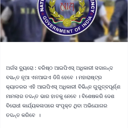
ଅର୍ଗସ ବ୍ୟୁରୋ : ବରିଷ୍ଠ ଆଇପିଏସ୍ ଅଧିକାରୀ ସଦାନନ୍ଦ
ବସନ୍ତ ନୂଆ ଏନଆଇଏ ଡିଜି ହେବେ । ମହାରାଷ୍ଟ୍ର
କ୍ୟାଡରର ଏହି ଆଇପିଏସ୍ ଅଧିକାରୀ ବିଭିନ୍ନ ଗୁରୁତ୍ବପୂର୍ଣ୍ଣ
ମାମଲାର ତଦନ୍ତ ଭାର ହାତକୁ ନେବେ । ବିଶେଷକରି ଦେଶ
ବିରୋଧୀ କାର୍ଯ୍ୟକଳାପରେ ସଂପୃକ୍ତ ଥିବା ଅଭିଯୋଗର
ତଦନ୍ତ କରିବେ ।