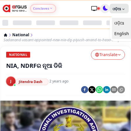
Conclaves
ଓଡ଼ିଆ
ଓଡ଼ିଆ
Argus Agri Vikas
English
National
Argus Nari Shakti
Sadanand-vasant-appointed-new-nia-dg-piyush-anand-to-head-ndrf
Translate
Argus Education Next
NATIONAL
NIA, NDRFର ନୂଆ ଡିଜି
Argus Health Connect
J
·
2 years ago
Jitendra Dash
Argus Swaad Odisha
Argus Chalo Dekhein Apna Desh