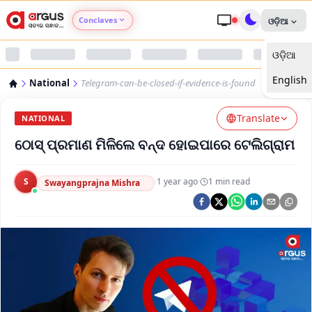
Conclaves
ଓଡ଼ିଆ
ଓଡ଼ିଆ
Argus Agri Vikas
English
National
Telegram-can-be-closed-if-evidence-is-found
Argus Nari Shakti
Translate
NATIONAL
Argus Education Next
ଠୋସ୍ ପ୍ରମାଣ ମିଳିଲେ ବନ୍ଦ ହୋଇପାରେ ଟେଲିଗ୍ରାମ
Argus Health Connect
S
·
1 year ago
·
1
min read
Swayangprajna Mishra
Argus Swaad Odisha
Argus Chalo Dekhein Apna Desh