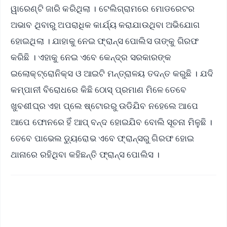
ୱାରେଣ୍ଟି ଜାରି କରିଥିଲା । ଟେଲିଗ୍ରାମରେ ମୋଡରେଟର
ଅଭାବ ଥିବାରୁ ଅପରାଧିକ କାର୍ଯ୍ୟ କରାଯାଉଥିବା ଅଭିଯୋଗ
ହୋଇଥିଲା । ଯାହାକୁ ନେଇ ଫ୍ରାନ୍ସ ପୋଲିସ ତାଙ୍କୁ ଗିରଫ
କରିଛି । ଏହାକୁ ନେଇ ଏବେ କେନ୍ଦ୍ର ସରକାରଙ୍କ
ଇଲୋକ୍ଟ୍ରୋନିକ୍ସ ଓ ଆଇଟି ମନ୍ତ୍ରାଳୟ ତଦନ୍ତ କରୁଛି । ଯଦି
କମ୍ପାନୀ ବିରୋଧରେ କିଛି ଠୋସ୍ ପ୍ରମାଣ ମିଳେ ତେବେ
ଖୁବଶୀଘ୍ର ଏହା ପ୍ଲେ ଷ୍ଟୋରରୁ ଉଡିଯିବ ନହେଲେ ଆପେ
ଆପେ ଫୋନରେ ହିଁ ଆପ୍ ବନ୍ଦ ହୋଇଯିବ ବୋଲି ସୂଚନା ମିଳୁଛି ।
ତେବେ ପାଭେଲ ଡ୍ୟୁରୋଭ ଏବେ ଫ୍ରାନ୍ସରୁ ଗିରଫ ହୋଇ
ଥାନାରେ ରହିଥିବା କହିଛନ୍ତି ଫ୍ରାନ୍ସ ପୋଲିସ ।