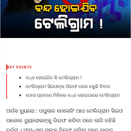
KEY POINTS
ବନ୍ଦ ହୋଇଯିବ କି ଟେଲିଗ୍ରାମ !
ଟେଲିଗ୍ରାମ ସିଇଓଙ୍କ ଗିରଫ ପରେ ବଢୁଛି ବିବାଦ
ଠୋସ ପ୍ରମାଣ ମିଳିଲେ ବନ୍ଦ ହୋଇପାରେ ଟେଲିଗ୍ରାମ
ଅର୍ଗସ ବ୍ୟୁରୋ : ପପୁଲାର ମେସେଜିଂ ଆପ ଟେଲିଗ୍ରାମ ସିଇଓ
ପାଭେଲ ଡ୍ୟୁରୋଭଙ୍କୁ ଗିରଫ କରିବା ପରେ ଲାଗି ରହିଛି
ଚର୍ଚ୍ଚା । ଫ୍ରାନ୍ସରୁ ତାଙ୍କୁ ଗିରଫ କରିବା ପରେ ଭାରତ