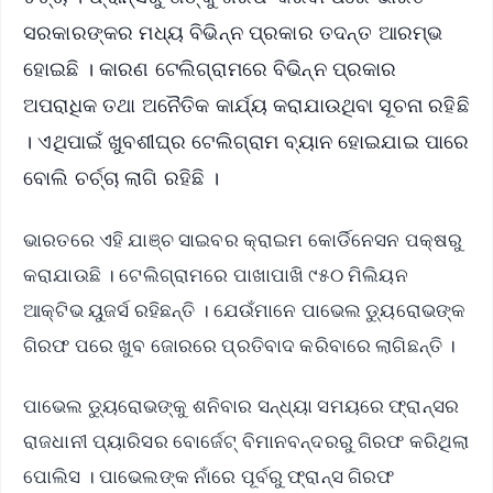
ସରକାରଙ୍କର ମଧ୍ୟ ବିଭିନ୍ନ ପ୍ରକାର ତଦନ୍ତ ଆରମ୍ଭ
ହୋଇଛି । କାରଣ ଟେଲିଗ୍ରାମରେ ବିଭିନ୍ନ ପ୍ରକାର
ଅପରାଧିକ ତଥା ଅନୈତିକ କାର୍ଯ୍ୟ କରାଯାଉଥିବା ସୂଚନା ରହିଛି
। ଏଥିପାଇଁ ଖୁବଶୀଘ୍ର ଟେଲିଗ୍ରାମ ବ୍ୟାନ ହୋଇଯାଇ ପାରେ
ବୋଲି ଚର୍ଚ୍ଚା ଲାଗି ରହିଛି ।
ଭାରତରେ ଏହି ଯାଞ୍ଚ ସାଇବର କ୍ରାଇମ କୋର୍ଡିନେସନ ପକ୍ଷରୁ
କରାଯାଉଛି । ଟେଲିଗ୍ରାମରେ ପାଖାପାଖି ୯୫୦ ମିଲିୟନ
ଆକ୍ଟିଭ ୟୁଜର୍ସ ରହିଛନ୍ତି । ଯେଉଁମାନେ ପାଭେଲ ଡ୍ୟୁରୋଭଙ୍କ
ଗିରଫ ପରେ ଖୁବ ଜୋରରେ ପ୍ରତିବାଦ କରିବାରେ ଲାଗିଛନ୍ତି ।
ପାଭେଲ ଡ୍ୟୁରୋଭଙ୍କୁ ଶନିବାର ସନ୍ଧ୍ୟା ସମୟରେ ଫ୍ରାନ୍ସର
ରାଜଧାନୀ ପ୍ୟାରିସର ବୋର୍ଜେଟ୍ ବିମାନବନ୍ଦରରୁ ଗିରଫ କରିଥିଲା
ପୋଲିସ । ପାଭେଲଙ୍କ ନାଁରେ ପୂର୍ବରୁ ଫ୍ରାନ୍ସ ଗିରଫ