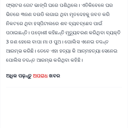
ଫ୍ଲାଟର ଗେଟ ଭାଙ୍ଗି ଘରେ ପଶିଥିଲେ। ଏତିକିବେଳେ ଘର
ଭିତରେ ୩ଜଣ ଦଉଡି ଲଗାଇ ଥିବା ମୃତଦେହକୁ ଜବତ କରି
ନିକଟରେ ଥିବା ହସ୍ପିଟାଲରେ ଶବ ବ୍ୟବଚ୍ଛେଦ ପାଇଁ
ପଠାଇଛନ୍ତି। ପଡ଼ୋଶୀ କହିଛନ୍ତି ମୃତ୍ୟୁବରଣ କରିଥିବା ବ୍ୟକ୍ତି
3 ଜଣ ହେଲେ ବାପା ମା ଓ ପୁଅ। ପୋଲିସ ଏନେଇ ତଦନ୍ତ
ଆରମ୍ଭ କରିଛି। ତେବେ ଏହା ହତ୍ୟା କି ଆତ୍ମହତ୍ୟା ସେନେଇ
ପୋଲିସ ତଦନ୍ତ ଆରମ୍ଭ କରିଥିବା କହିଛି।
ଅଧିକ ପଢ଼ନ୍ତୁ
ଅପରାଧ
ଖବର