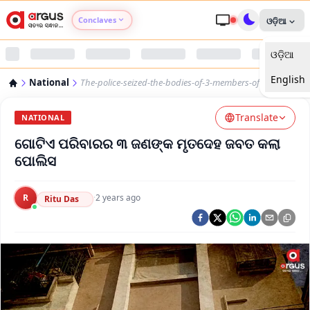
Conclaves
ଓଡ଼ିଆ
ଓଡ଼ିଆ
Argus Agri Vikas
English
National
The-police-seized-the-bodies-of-3-members-of-a-family
Argus Nari Shakti
Translate
NATIONAL
Argus Education Next
ଗୋଟିଏ ପରିବାରର ୩ ଜଣଙ୍କ ମୃତଦେହ ଜବତ କଲା
ପୋଲିସ
Argus Health Connect
R
·
2 years ago
Ritu Das
Argus Swaad Odisha
Argus Chalo Dekhein Apna Desh