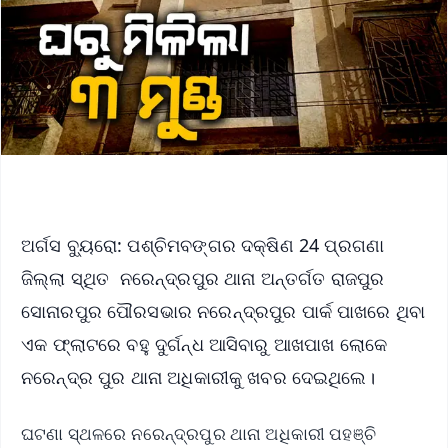
ଅର୍ଗସ ବ୍ୟୁରୋ: ପଶ୍ଚିମବଙ୍ଗର ଦକ୍ଷିଣ 24 ପ୍ରଗଣା
ଜିଲ୍ଲା ସ୍ଥିତ ନରେନ୍ଦ୍ରପୁର ଥାନା ଅନ୍ତର୍ଗତ ରାଜପୁର
ସୋନାରପୁର ପୌରସଭାର ନରେନ୍ଦ୍ରପୁର ପାର୍କ ପାଖରେ ଥିବା
ଏକ ଫ୍ଲାଟରେ ବହୁ ଦୁର୍ଗନ୍ଧ ଆସିବାରୁ ଆଖପାଖ ଲୋକେ
ନରେନ୍ଦ୍ର ପୁର ଥାନା ଅଧିକାରୀକୁ ଖବର ଦେଇଥିଲେ।
ଘଟଣା ସ୍ଥଳରେ ନରେନ୍ଦ୍ରପୁର ଥାନା ଅଧିକାରୀ ପହଞ୍ଚି