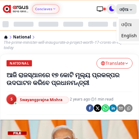
Conclaves
ଓଡ଼ିଆ
ଓଡ଼ିଆ
Argus Agri Vikas
English
National
Argus Nari Shakti
The-prime-minister-will-inaugurate-a-project-worth-17-crores-in-rajasthan-
today
Argus Education Next
Translate
NATIONAL
ଆଜି ରାଜସ୍ଥାନରେ ୧୭ କୋଟି ମୂଲ୍ୟ ପ୍ରକଳ୍ପର
Argus Health Connect
ଉଦଘାଟନ କରିବେ ପ୍ରଧାନମନ୍ତ୍ରୀ
Argus Swaad Odisha
S
·
2 years ago
·
1
min read
Swayangprajna Mishra
Argus Chalo Dekhein Apna Desh