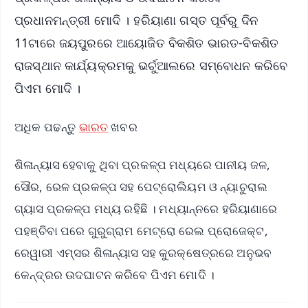
ପ୍ରଧାନମନ୍ତ୍ରୀ ମୋଦି । ହରିୟାଣା ଗସ୍ତ ପୂର୍ବରୁ ଦିନ
11ଟାରେ ଜୟପୁରରେ ଆୟୋଜିତ ବିକଶିତ ଭାରତ-ବିକଶିତ
ରାଜସ୍ଥାନ କାର୍ଯ୍ୟକ୍ରମକୁ ଭର୍ଚୁଆଲରେ ସମ୍ବୋଧନ କରିବେ
ପିଏମ ମୋଦି ।
ଅଧିକ ପଢନ୍ତୁ
ଭାରତ
ଖବର
ଶିଳାନ୍ୟାସ ହେବାକୁ ଥିବା ପ୍ରକଳ୍ପ ମଧ୍ୟରେ ପାନୀୟ ଜଳ,
ସୌର, ରେଳ ପ୍ରକଳ୍ପ ସହ ପେଟ୍ରୋଲିୟମ ଓ ନ୍ୟାଚୁରାଲ
ଗ୍ୟାସ ପ୍ରକଳ୍ପ ମଧ୍ୟ ରହିଛି । ମଧ୍ୟାନ୍ନରେ ହରିୟାଣାରେ
ପହଞ୍ଚିବା ପରେ ଗୁରୁଗ୍ରାମ ମେଟ୍ରୋ ରେଲ ପ୍ରୋଜେକ୍ଟ,
ରେୱାରୀ ଏମ୍ସର ଶିଳାନ୍ୟାସ ସହ କୁରକ୍ଷେତ୍ରରେ ଅନୁଭବ
କେନ୍ଦ୍ରର ଉଦଘାଟନ କରିବେ ପିଏମ ମୋଦି ।