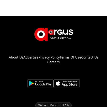
About Us
Advertise
Privacy Policy
Terms Of Use
Contact Us
Careers
WebApp Version : 1.3.0