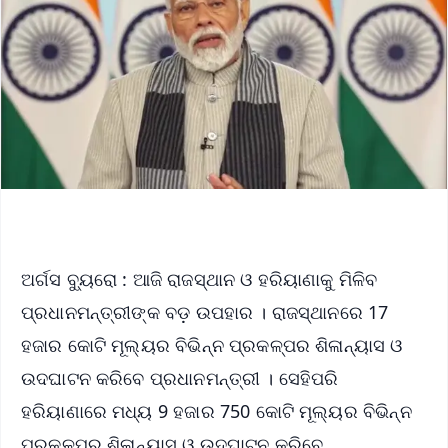
ଅର୍ଗସ ବ୍ୟୁରୋ : ଆଜି ରାଜସ୍ଥାନ ଓ ହରିୟାଣାକୁ ମିଳିବ
ପ୍ରଧାନମନ୍ତ୍ରୀଙ୍କ ବଡ଼ ଉପହାର । ରାଜସ୍ଥାନରେ 17
ହଜାର କୋଟି ମୂଲ୍ୟର ବିଭିନ୍ନ ପ୍ରକଳ୍ପର ଶିଳାନ୍ୟାସ ଓ
ଉଦଘାଟନ କରିବେ ପ୍ରଧାନମନ୍ତ୍ରୀ । ସେହିପରି
ହରିୟାଣାରେ ମଧ୍ୟ 9 ହଜାର 750 କୋଟି ମୂଲ୍ୟର ବିଭିନ୍ନ
ପ୍ରକଳ୍ପର ଶିଳାନ୍ୟାସ ଓ ଉଦଘାଟନ କରିବେ