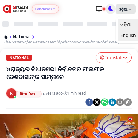
Conclaves
ଓଡ଼ିଆ
ଓଡ଼ିଆ
Argus Agri Vikas
English
National
Argus Nari Shakti
The-results-of-the-state-assembly-elections-are-in-front-of-the-people
Translate
Argus Education Next
NATIONAL
୪ରାଜ୍ୟର ବିଧାନସଭା ନିର୍ବାଚନର ଫଳାଫଳ
Argus Health Connect
ଦେଶବାସୀଙ୍କ ସାମ୍ନାରେ
Argus Swaad Odisha
R
·
2 years ago
·
1
min read
Ritu Das
Argus Chalo Dekhein Apna Desh