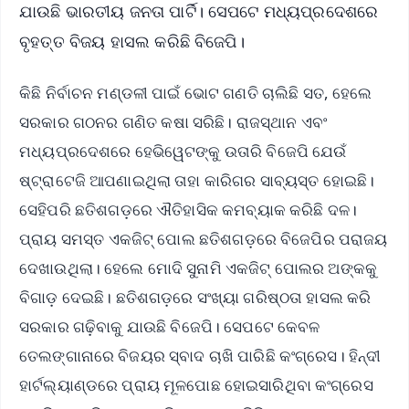
ଯାଉଛି ଭାରତୀୟ ଜନତା ପାର୍ଟି। ସେପଟେ ମଧ୍ୟପ୍ରଦେଶରେ
ବୃହତ୍ତ ବିଜୟ ହାସଲ କରିଛି ବିଜେପି।
କିଛି ନିର୍ବାଚନ ମଣ୍ଡଳୀ ପାଇଁ ଭୋଟ ଗଣତି ଚାଲିଛି ସତ, ହେଲେ
ସରକାର ଗଠନର ଗଣିତ କଷା ସରିଛି। ରାଜସ୍ଥାନ ଏବଂ
ମଧ୍ୟପ୍ରଦେଶରେ ହେଭିୱେଟଙ୍କୁ ଉତାରି ବିଜେପି ଯେଉଁ
ଷ୍ଟ୍ରାଟେଜି ଆପଣାଇଥିଲା ତାହା କାରିଗର ସାବ୍ୟସ୍ତ ହୋଇଛି।
ସେହିପରି ଛତିଶଗଡ଼ରେ ଐତିହାସିକ କମବ୍ୟାକ କରିଛି ଦଳ।
ପ୍ରାୟ ସମସ୍ତ ଏକଜିଟ୍ ପୋଲ ଛତିଶଗଡ଼ରେ ବିଜେପିର ପରାଜୟ
ଦେଖାଉଥିଲା। ହେଲେ ମୋଦି ସୁନାମି ଏକଜିଟ୍ ପୋଲର ଅଙ୍କକୁ
ବିଗାଡ଼ ଦେଇଛି। ଛତିଶଗଡ଼ରେ ସଂଖ୍ୟା ଗରିଷ୍ଠତା ହାସଲ କରି
ସରକାର ଗଢ଼ିବାକୁ ଯାଉଛି ବିଜେପି। ସେପଟେ କେବଳ
ତେଲଙ୍ଗାନାରେ ବିଜୟର ସ୍ବାଦ ଚାଖି ପାରିଛି କଂଗ୍ରେସ। ହିନ୍ଦୀ
ହାର୍ଟଲ୍ୟାଣ୍ଡରେ ପ୍ରାୟ ମୂଳପୋଛ ହୋଇସାରିଥିବା କଂଗ୍ରେସ