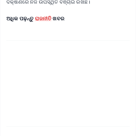
ଦକ୍ଷିଣରେ ନିଜ ଉପସ୍ଥିତି ବଞ୍ଚାଇ ରଖିଛି।
ଅଧିକ ପଢ଼ନ୍ତୁ
ରାଜନୀତି
ଖବର