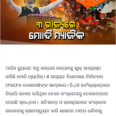
ଅର୍ଗସ ବ୍ୟୁରୋ: ସବୁ କଳ୍ପନା ଜଳ୍ପନାକୁ ଭୁଲ୍ ସାବ୍ୟସ୍ତ
କରିଛି ମୋଦି ମ୍ୟାଜିକ୍। 4 ରାଜ୍ୟର ବିଧାନସଭା ନିର୍ବାଚନର
ଫଳାଫଳ ଦେଶବାସୀଙ୍କ ସାମ୍ନାରେ। ହିନ୍ଦୀ ହାର୍ଟଲ୍ୟାଣ୍ଡରେ
ବିଜେପି କମାଲ କରିଥିବା ବେଳେ କଂଗ୍ରେସକୁ ତେଲେଙ୍ଗାନା
ଦେଇଛି ସ୍ବାନ୍ତନା। ଛତିଶଗଡ଼ ଓ ରାଜସ୍ଥାନରେ କଂଗ୍ରେସ
ସରକାରକୁ କ୍ଷମତାଚ୍ୟୁତ କରି ଶାସନର ମଙ୍ଗ ଧରିବାକୁ