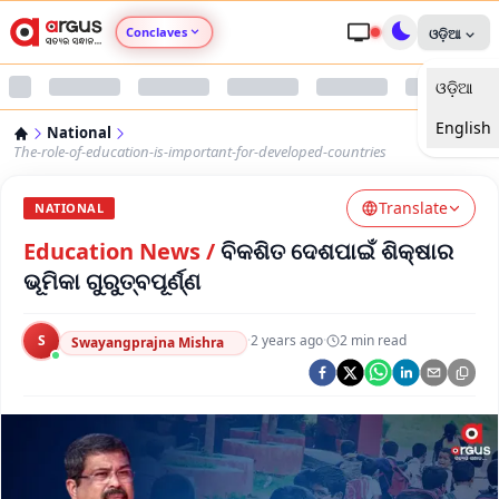
Conclaves
ଓଡ଼ିଆ
ଓଡ଼ିଆ
Argus Agri Vikas
English
National
Argus Nari Shakti
The-role-of-education-is-important-for-developed-countries
Translate
Argus Education Next
NATIONAL
Education News
/
ବିକଶିତ ଦେଶପାଇଁ ଶିକ୍ଷାର
Argus Health Connect
ଭୂମିକା ଗୁରୁତ୍ବପୂର୍ଣ୍ଣ
Argus Swaad Odisha
S
·
2 years ago
·
2
min read
Swayangprajna Mishra
Argus Chalo Dekhein Apna Desh