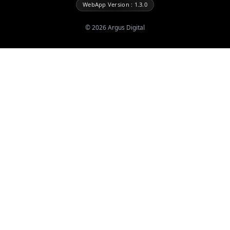
WebApp Version : 1.3.0
©
2026
Argus Digital