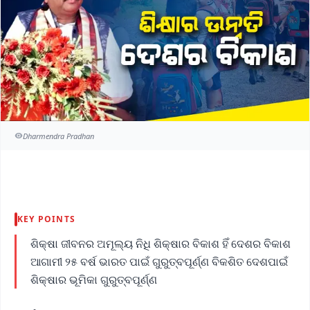
Dharmendra Pradhan
KEY POINTS
ଶିକ୍ଷା ଜୀବନର ଅମୂଲ୍ୟ ନିଧି ଶିକ୍ଷାର ବିକାଶ ହିଁ ଦେଶର ବିକାଶ
ଆଗାମୀ ୨୫ ବର୍ଷ ଭାରତ ପାଇଁ ଗୁରୁତ୍ବପୂର୍ଣ୍ଣ ବିକଶିତ ଦେଶପାଇଁ
ଶିକ୍ଷାର ଭୂମିକା ଗୁରୁତ୍ବପୂର୍ଣ୍ଣ