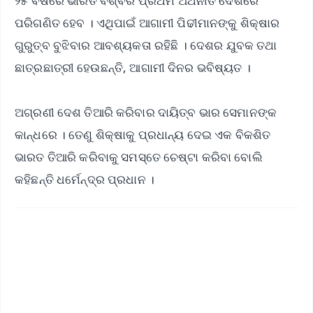
୨୫ ବର୍ଷରେ ଭାରତ ବିଶ୍ବର ପ୍ରଥମ ଅର୍ଥନୀତି ଦେଶରେ
ପରିଗଣିତ ହେବ । ଏଥିପାଇଁ ଆଗାମୀ ପିଢୀମାନଙ୍କୁ ଶିକ୍ଷାର
ଗୁରୁତ୍ବ ବୁଝିବାର ଆବଶ୍ୟକତା ରହିଛି । ଦେଶର ଯୁବକ ତଥା
ଛାତ୍ରଛାତ୍ରୀ ହେଉଛନ୍ତି, ଆଗାମୀ ଦିନର ଭବିଷ୍ୟତ ।
ଅଗ୍ରଣୀ ଦେଶ ତିଆରି କରିବାର ଦାୟିତ୍ବ ଭାର ସେମାନଙ୍କ
କାନ୍ଧରେ । ତେଣୁ ଶିକ୍ଷାକୁ ପ୍ରଧାନ୍ୟ ଦେଇ ଏକ ବିକଶିତ
ଭାରତ ତିଆରି କରିବାକୁ ସମସ୍ତେ ଚେଷ୍ଟା କରିବା ବୋଲି
କହିଛନ୍ତି ଧର୍ମେନ୍ଦ୍ର ପ୍ରଧାନ ।