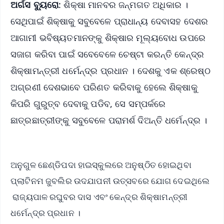
ଅର୍ଗସ ବ୍ୟୁରୋ
: ଶିକ୍ଷା ମାନବର ଜନ୍ମଗତ ଅଧିକାର ।
ସେଥିପାଇଁ ଶିକ୍ଷାକୁ ସବୁବେଳେ ପ୍ରାଧାନ୍ୟ ଦେବାସହ ଦେଶର
ଆଗାମୀ ଭବିଷ୍ୟତମାନଙ୍କୁ ଶିକ୍ଷାର ମୂଲ୍ୟବୋଧ ଉପରେ
ସଜାଗ କରିବା ପାଇଁ ସବେବେଳେ ଚେଷ୍ଟା କରନ୍ତି କେନ୍ଦ୍ର
ଶିକ୍ଷାମନ୍ତ୍ରୀ ଧର୍ମେନ୍ଦ୍ର ପ୍ରଧାନ । ଦେଶକୁ ଏକ ଶ୍ରେଷ୍ଠ
ଅଗ୍ରଣୀ ଦେଶଭାବେ ପରିଣତ କରିବାକୁ ହେଲେ ଶିକ୍ଷାକୁ
କିପରି ଗୁରୁତ୍ବ ଦେବାକୁ ପଡିବ, ସେ ସମ୍ପର୍କରେ
ଛାତ୍ରଛାତ୍ରୀଙ୍କୁ ସବୁବେଳେ ପରାମର୍ଶ ଦିଅନ୍ତି ଧର୍ମେନ୍ଦ୍ର ।
ଅନୁଗୁଳ ଛେଣ୍ଡିପଦା ହାଇସ୍କୁଲରେ ଅନୁଷ୍ଠିତ ହୋଇଥିବା
ପ୍ଲାଟିନମ ଜୁବଲିର ଉଦଯାପନୀ ଉତ୍ସବରେ ଯୋଗ ଦେଇଥିଲେ
ରାଜ୍ୟପାଳ ରଘୁବର ଦାସ ଏବଂ କେନ୍ଦ୍ର ଶିକ୍ଷାମନ୍ତ୍ରୀ
ଧର୍ମେନ୍ଦ୍ର ପ୍ରଧାନ ।