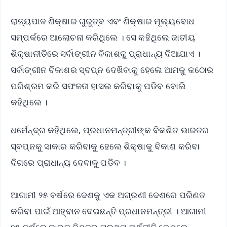
ରାଜ୍ୟପାଳ ଶିକ୍ଷାର ଗୁରୁତ୍ବ ଏବଂ ଶିକ୍ଷାର ମୂଲ୍ୟବୋଧ
ସମ୍ପର୍କରେ ଆଲୋଚନା କରିଥିଲେ । ସେ କହିଥିଲେ ଜାତୀୟ
ଶିକ୍ଷାନୀତିରେ ସର୍ବାଙ୍ଗୀନ ବିକାଶକୁ ପ୍ରାଧାନ୍ୟ ଦିଆଯାଏ ।
ସର୍ବାଙ୍ଗୀନ ବିକାଶର ସ୍ବପ୍ନ ଦେଖିବାକୁ ହେଲେ ଆମକୁ କଠୋର
ପରିଶ୍ରମ କରି ସଫଳତା ହାସଲ କରିବାକୁ ପଡିବ ବୋଲି
କହିଥିଲେ ।
ଧର୍ମେନ୍ଦ୍ର କହିଥିଲେ, ପ୍ରଧାନମନ୍ତ୍ରୀଙ୍କ ବିକଶିତ ଭାରତର
ସ୍ବପ୍ନକୁ ସାକାର କରିବାକୁ ହେଲେ ଶିକ୍ଷାକୁ ବିକାଶ କରିବା
ଦିଗରେ ପ୍ରାଧାନ୍ୟ ଦେବାକୁ ପଡିବ ।
ଆଗାମୀ ୨୫ ବର୍ଷରେ ଦେଶକୁ ଏକ ଅଗ୍ରଣୀ ଦେଶରେ ପରିଣତ
କରିବା ପାଇଁ ଆହ୍ବାନ ଦେଇଛନ୍ତି ପ୍ରଧାନମନ୍ତ୍ରୀ । ଆଗାମୀ