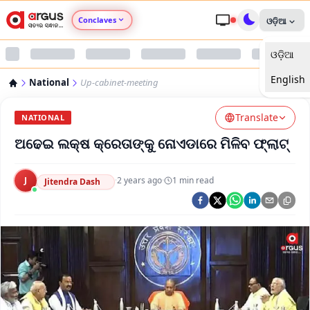
Conclaves
ଓଡ଼ିଆ
ଓଡ଼ିଆ
Argus Agri Vikas
English
National
Up-cabinet-meeting
Argus Nari Shakti
Translate
NATIONAL
Argus Education Next
ଅଢେଇ ଲକ୍ଷ କ୍ରେତାଙ୍କୁ ନୋଏଡାରେ ମିଳିବ ଫ୍ଲାଟ୍
Argus Health Connect
J
·
2 years ago
·
1
min read
Jitendra Dash
Argus Swaad Odisha
Argus Chalo Dekhein Apna Desh