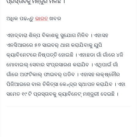
ପ୍ରସ୍ତାବକୁ ମଞ୍ଜୁରି ମିଳିଛି ।
ଅଧିକ ପଢନ୍ତୁ
ଭାରତ
ଖବର
ଏହାଦ୍ବାରା ଶିଳ୍ପ ବିକାଶକୁ ସୁଯୋଗ ମିଳିବ । ଏହାସହ
ଏନସିଆରରେ ୫୭ ସାଇବର୍ ଥାନା କରାଯିବାକୁ ୟୁପି
କ୍ୟାବିନେଟରେ ନିଷ୍ପତ୍ତି ହୋଇଛି । ଏହାଛଡା ଗାଁ ଗାଁରେ ୪ଜି
ମୋବାଇଲ୍ ସେବାର ସଂପ୍ରସାରଣ କରାଯିବ । ଏଥିପାଇଁ ଗାଁ
ଗାଁରେ ଅଫଟିକାଲ୍ ଫାଇବର୍ ପଡିବ । ଏହାସହ ଲକ୍ଷ୍ନୌର
ପିଜିଆଇରେ ବାଲ ଚିକିତ୍ସା କେନ୍ଦ୍ର ସ୍ଥାପନ କରାଯିବ । ଏହା
ସମେତ ୧୯ ଟି ପ୍ରସ୍ତାବକୁ କ୍ୟାବିନେଟ୍ ମଞ୍ଜୁରୀ ଦେଇଛି ।