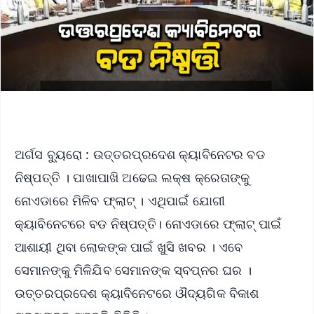
ଅର୍ଗସ ବ୍ୟୁରୋ : ଉତ୍ତରପ୍ରଦେଶ କ୍ୟାବିନେଟର ବଡ
ନିଷ୍ପତ୍ତି । ପାଖାପାଖି ଅଢେଇ ଲକ୍ଷ କ୍ରେତାଙ୍କୁ
ନୋଏଡାରେ ମିଳିବ ଫ୍ଲାଟ୍ । ଏଥିପାଇଁ ଯୋଗୀ
କ୍ୟାବିନେଟରେ ବଡ ନିଷ୍ପତ୍ତି। ନୋଏଡାରେ ଫ୍ଲାଟ୍ ପାଇଁ
ଆଶାୟୀ ଥିବା ଲୋକଙ୍କ ପାଇଁ ଖୁସି ଖବର । ଏବେ
ସେମାନଙ୍କୁ ମିଳିଯିବ ସେମାନଙ୍କ ସ୍ବପ୍ନର ଘର ।
ଉତ୍ତରପ୍ରଦେଶ କ୍ୟାବିନେଟରେ ଔଦ୍ୟଗିକ ବିକାଶ