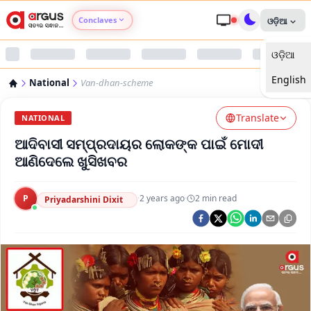
Conclaves
ଓଡ଼ିଆ
ଓଡ଼ିଆ
Argus Agri Vikas
English
National
Van-dhan-scheme
Argus Nari Shakti
Translate
NATIONAL
Argus Education Next
ଆଦିବାସୀ ସମ୍ପ୍ରଦାୟର ଲୋକଙ୍କ ପାଇଁ ମୋଦୀ
ଆଣିଦେଲେ ଖୁସିଖବର
Argus Health Connect
P
·
2 years ago
·
2
min read
Priyadarshini Dixit
Argus Swaad Odisha
Argus Chalo Dekhein Apna Desh