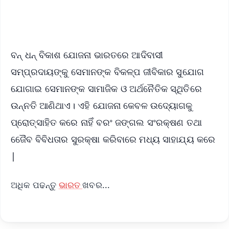
iOS - Scan QR
ବନ୍ ଧନ୍ ବିକାଶ ଯୋଜନା ଭାରତରେ ଆଦିବାସୀ
ସମ୍ପ୍ରଦାୟଙ୍କୁ ସେମାନଙ୍କ ବିକଳ୍ପ ଜୀବିକାର ସୁଯୋଗ
ଯୋଗାଇ ସେମାନଙ୍କ ସାମାଜିକ ଓ ଅର୍ଥନୈତିକ ସ୍ଥିତିରେ
ଉନ୍ନତି ଆଣିଥାଏ। ଏହି ଯୋଜନା କେବଳ ଉଦ୍ୟୋଗକୁ
ପ୍ରୋତ୍ସାହିତ କରେ ନାହିଁ ବରଂ ଜଙ୍ଗଲ ସଂରକ୍ଷଣ ତଥା
ଜେୈବ ବିବିଧତାର ସୁରକ୍ଷା କରିବାରେ ମଧ୍ୟ ସାହାଯ୍ୟ କରେ
|
ଅଧିକ ପଢନ୍ତୁ
ଭାରତ
ଖବର...