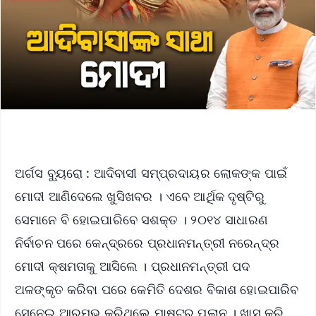
ଅର୍ଗସ ବ୍ୟୁରୋ : ଆଦିବାସୀ ସମ୍ପ୍ରଦାୟର ଲୋକଙ୍କ ପାଇଁ
ମୋଦୀ ଆଣିଦେଲେ ଖୁସିଖବର । ଏବେ ଆର୍ଥିକ ଦୃଷ୍ଟିରୁ
ସେମାନେ ବି ହୋଇପାରିବେ ସଶକ୍ତ । ୨୦୧୪ ସାଧାରଣ
ନିର୍ବାଚନ ପରେ କେନ୍ଦ୍ରରେ ପ୍ରଧାନମନ୍ତ୍ରୀ ନରେନ୍ଦ୍ର
ମୋଦୀ କ୍ଷମତାକୁ ଆସିଲେ । ପ୍ରଧାନମନ୍ତ୍ରୀ ପଦ
ଅଳଙ୍କୃତ କରିବା ପରେ କେମିତି ଦେଶର ବିକାଶ ହୋଇପାରିବ
ସେନେଇ ଆରମ୍ଭ କରିଥିଲେ ମାଷ୍ଟର ପ୍ଲାନ । ଖାସ୍‌ କରି