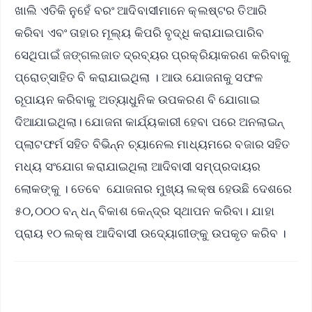
ଖାଲି ଏତିକି ନୁହେଁ ବରଂ ଆଦିବାସୀମାନେ କ୍ଲଷ୍ଟର ତିଆରି
କରିବା ଏବଂ ତାହାର ମୂଲ୍ୟ କିପରି ବୃଦ୍ଧି କରାଯାଇପାରିବ
ସେଥିପାଇଁ ଜଙ୍ଗଲଜାତ ଦ୍ରବ୍ୟର ପ୍ରକ୍ରିୟାକରଣ କରିବାକୁ
ପ୍ରୋତ୍ସାହିତ ବି କରାଯାଇଥିଲା । ଆଉ ଯୋଜନାକୁ ସଫଳ
ରୂପାୟନ କରିବାକୁ ଅତ୍ୟାଧୁନିକ ଉପକରଣ ବି ଯୋଗାଇ
ଦିଆଯାଇଥିଲା। ଯୋଜନା କାର୍ଯ୍ୟକାରୀ ହେବା ପରେ ଅନଲାଇନ୍
ପ୍ଲାଟଫର୍ମ ସହିତ ବିଭିନ୍ନ ଚ୍ୟାନେଲ ମାଧ୍ୟମରେ ବଜାର ସହିତ
ମଧ୍ୟ ସଂଯୋଗ କରାଯାଇଥିଲା ଆଦିବାସୀ ସମ୍ପ୍ରଦାୟର
ଲୋକଙ୍କୁ । ତେବେ ଯୋଜନାର ମୁଖ୍ୟ ଲକ୍ଷ ହେଉଛି ଦେଶରେ
୫୦,୦୦୦ ବନ୍ ଧନ୍ ବିକାଶ କେନ୍ଦ୍ର ସ୍ଥାପନ କରିବା। ଯାହା
ପ୍ରାୟ ୧୦ ଲକ୍ଷ ଆଦିବାସୀ ଉଦ୍ୟୋଗୀଙ୍କୁ ଉପକୃତ କରିବ ।