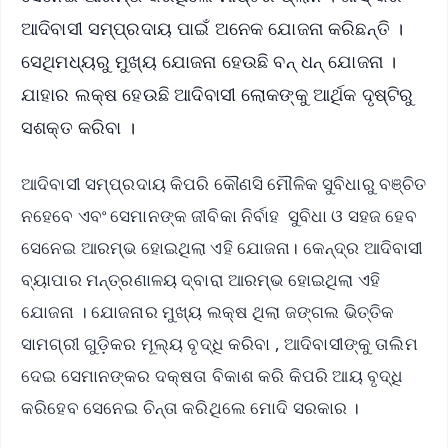
ଆଦିବାସୀ ସମ୍ପ୍ରଦାୟ ପାଇଁ ଅନେକ ଯୋଜନା କରିଛନ୍ତି ।
ସେଥିମଧ୍ୟରୁ ମୁଖ୍ୟ ଯୋଜନା ହେଉଛି ବନ୍ ଧନ୍ ଯୋଜନା ।
ଯାହାର ଲକ୍ଷ ହେଉଛି ଆଦିବାସୀ ଲୋକଙ୍କୁ ଆର୍ଥିକ ଦୃଷ୍ଟିରୁ
ସଶକ୍ତ କରିବା ।
ଆଦିବାସୀ ସମ୍ପ୍ରଦାୟ କିପରି କୌଣସି ମୌଳିକ ସୁବିଧାରୁ ବଞ୍ଚିତ
ନହେବେ ଏବଂ ସେମାନଙ୍କ ଜୀବିକା ନିର୍ବାହ ସୁବିଧା ଓ ସହଜ ହେବ
ସେନେଇ ଆରମ୍ଭ ହୋଇଥିଲା ଏହି ଯୋଜନା। କେନ୍ଦ୍ର ଆଦିବାସୀ
ବ୍ୟାପାର ମନ୍ତ୍ରଣାଳୟ ଦ୍ବାରା ଆରମ୍ଭ ହୋଇଥିଲା ଏହି
ଯୋଜନା । ଯୋଜନାର ମୁଖ୍ୟ ଲକ୍ଷ ଥିଲା ଜଙ୍ଗଲ ଭିତ୍ତିକ
ସାମଗ୍ରୀ ଗୁଡ଼ିକର ମୂଲ୍ୟ ବୃଦ୍ଧି କରିବା , ଆଦିବାସୀଙ୍କୁ ତାଲିମ
ଦେଇ ସେମାନଙ୍କର ଦକ୍ଷତା ବିକାଶ କରି କିପରି ଆୟ ବୃଦ୍ଧି
କରିହେବ ସେନେଇ ଚିନ୍ତା କରିଥିଲେ ମୋଦି ସରକାର ।