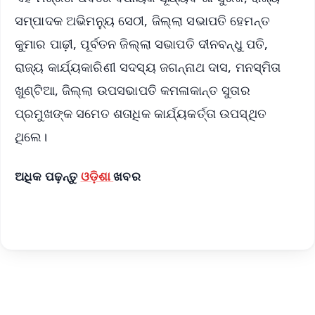
ସମ୍ପାଦକ ଅଭିମନ୍ୟୁ ସେଠୀ, ଜିଲ୍ଲା ସଭାପତି ହେମନ୍ତ
କୁମାର ପାଢ଼ୀ, ପୂର୍ବତନ ଜିଲ୍ଲା ସଭାପତି ଦୀନବନ୍ଧୁ ପତି,
ରାଜ୍ୟ କାର୍ଯ୍ୟକାରିଣୀ ସଦସ୍ୟ ଜଗନ୍ନାଥ ଦାସ, ମନସ୍ମିତା
ଖୁଣ୍ଟିଆ, ଜିଲ୍ଲା ଉପସଭାପତି କମଳାକାନ୍ତ ସୁତାର
ପ୍ରମୁଖଙ୍କ ସମେତ ଶତାଧିକ କାର୍ଯ୍ୟକର୍ତ୍ତା ଉପସ୍ଥିତ
ଥିଲେ।
ଅଧିକ ପଢ଼ନ୍ତୁ
ଓଡ଼ିଶା
ଖବର