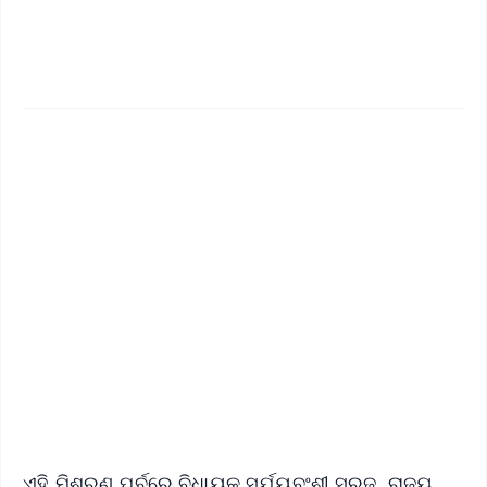
✨
📱 Get Argus News App
📰 60 Word News
🎬 Argus Podcast
📺 Live TV and Breaking News
🔔 Free Notification Alerts
Download Free:
Android - Scan QR
iOS - Scan QR
ଏହି ମିଶ୍ରଣ ପର୍ବରେ ବିଧାୟକ ସୂର୍ଯ୍ୟବଂଶୀ ସୁରଜ, ରାଜ୍ୟ