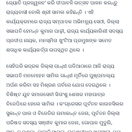
ଜ୍ୟୋତି ପ୍ରଜ୍ୱଳନ’ କରି ଦୀପାବଳି ଉତ୍ସବ ପାଳନ କରନ୍ତୁ
ରାଜ୍ୟବାସୀ ବୋଲି ଶ୍ରୀ ସାମଲ କହିଛନ୍ତି । ଏହି
କାର୍ଯ୍ୟକ୍ରମରେ ରାଜ୍ୟ ସମ୍ପାଦକ ଅଭିମନ୍ୟୁ ସେଠୀ, ଜିଲ୍ଲା
ସଭାପତି ହେମନ୍ତ କୁମାର ପାଢ଼ୀ, ରାଜ୍ୟ କାର୍ଯ୍ୟକାରିଣୀ ସଦସ୍ୟ
ପ୍ରଦୀପ ନାୟକ, ମନସ୍ମିତା ଖୁଂଟିଆ ପ୍ରମୁଖଙ୍କ ସମେତ
ଶତାଧିକ କାର୍ଯ୍ୟକର୍ତ୍ତା ଉପସ୍ଥିତ ଥିଲେ ।
ସେହିପରି ଭଦ୍ରକ ଜିଲ୍ଲା ଗାନ୍ଧୀ ପଡିଆଠାରେ ଆଜି ରାଜ୍ୟ
ସଭାପତି ମନମୋହନ ସାମିଲ ଗାନ୍ଧୀ ମୂର୍ତିରେ ପୁଷ୍ପମାଲ୍ୟ
ଅର୍ପଣ କରିବା ସହ ମିଶ୍ରଣ ପର୍ବରେ ଯୋଗ ଦେଇଥିଲେ ।
ବିଶିଷ୍ଟ ଯୁବ ସମାଜସେବୀ ସିତାଂଶୁ ଶେଖର ମହାପାତ୍ର
ବିଜେପିରେ ହେଲେ ସାମିଲ । କଂଗ୍ରେସର ପୂର୍ବତନ କାଉନସିଲର
ସୁକାନ୍ତ ପାଲ ଓ ବିଜେଡିର ଉମାକାନ୍ତ ଜେନା, ପୂର୍ବତନ ଜିଲ୍ଲା
ପରିଷଦ ସଦସ୍ୟ ସଞ୍ଜୀବ କୁମାର ଜେନା, ଗୋପାଳ ମୁଦୁଲି,
ଆନନ୍ଦ ପଣ୍ଡା, ବାବାଜି ସାମଲ, ଲକ୍ଷ୍ମୀଧର ଖଟୁଆଲା, ପପୁ