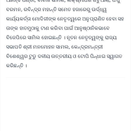
ବରମନ, ରବିନ୍ଦ୍ର ମହାନ୍ତି ସମେତ ହଜାରେରୁ ଊର୍ଦ୍ଧ୍ୱ
କାର୍ଯ୍ୟକର୍ତ୍ତା ମୋଦିଜୀଙ୍କ ନେତୃତ୍ୱରେ ଅନୁପ୍ରାଣିତ ହେବା ସହ
ତାଙ୍କ ହାତମୁଠାକୁ ଟାଣ କରିବା ପାଇଁ ଆନୁଷ୍ଠାନିକଭାବେ
ବିଜେପିରେ ସାମିଲ ହୋଇଛନ୍ତି । ନୂତନ ନେତୃତ୍ୱଙ୍କୁ ରାଜ୍ୟ
ସଭାପତି ଶ୍ରୀ ମନମୋହନ ସାମଲ, କେନ୍ଦ୍ରମନ୍ତ୍ରୀ
ବିଶେଶ୍ୱର ଟୁଡୁ ଦଳୀୟ ଉତ୍ତରୀୟ ଓ ଟୋପି ପିନ୍ଧାଇ ସ୍ୱାଗତ
କରିଛନ୍ତି ।