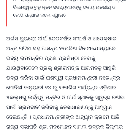
ବିଶେଶ୍ୱର ଟୁଡୁ ନୂତନ ସଦସ୍ୟମାନଙ୍କୁ ଦଳୀୟ ଉତରୀୟ ଓ
ଟୋପି ପିନ୍ଧାଇ କଲେ ସ୍ୱାଗତ
ଅର୍ଗସ ବ୍ୟୁରୋ: ଦୀର୍ଘ ୫୦୦ବର୍ଷର ସଂଘର୍ଷ ଓ ଅପେକ୍ଷାର
ଅନ୍ତ ଘଟିବା ସହ ଆସନ୍ତା ୨୨ତାରିଖ ଦିନ ଅଯୋଧ୍ୟାରେ
ଭବ୍ୟ ରାମମନ୍ଦିର ପ୍ରାଣ ପ୍ରତିଷ୍ଠା ହେବାକୁ
ଯାଉଥିବାବେଳେ ପ୍ରଭୁ ଶ୍ରୀରାମଙ୍କ ଆଗମନକୁ ଆହୁରି
ଭବ୍ୟ କରିବା ପାଇଁ ଯଶସ୍ୱୀ ପ୍ରଧାନମନ୍ତ୍ରୀ ନରେନ୍ଦ୍ର
ମୋଦିଜୀ ଜାନୁୟାରୀ ୧୪ ରୁ ୨୨ତାରିଖ ପର୍ଯ୍ୟନ୍ତ ଓଡ଼ିଶାର
୫ଲକ୍ଷରୁ ଊର୍ଦ୍ଧ୍ୱ ମନ୍ଦିର ଓ ତୀର୍ଥ ସ୍ଥାନକୁ ସ୍ୱଚ୍ଛ ରଖିବା
ପାଇଁ ‘ଶ୍ରମଦାନ’ କରିବାକୁ ଜନସାଧାରଣଙ୍କୁ ଆହ୍ୱାନ
ଦେଇଛନ୍ତି । ପ୍ରଧାନମନ୍ତ୍ରୀଙ୍କ ଆହ୍ୱାନ କ୍ରମେ ଆଜି
ରାଜ୍ୟ ସଭାପତି ଶ୍ରୀ ମନମୋହନ ସାମଲ ଭଦ୍ରକ ଜିଲ୍ଲାର