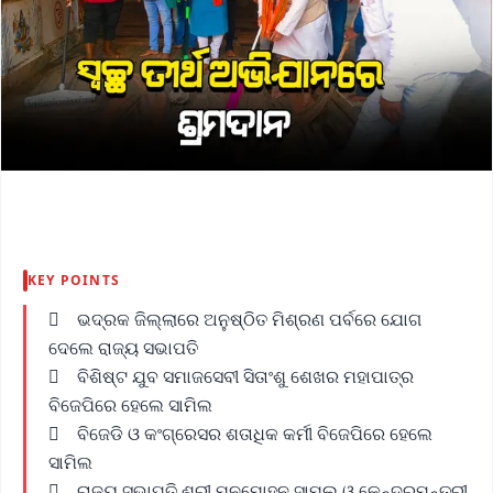
KEY POINTS
 ଭଦ୍ରକ ଜିଲ୍ଲାରେ ଅନୁଷ୍ଠିତ ମିଶ୍ରଣ ପର୍ବରେ ଯୋଗ
ଦେଲେ ରାଜ୍ୟ ସଭାପତି
 ବିଶିଷ୍ଟ ଯୁବ ସମାଜସେବୀ ସିତାଂଶୁ ଶେଖର ମହାପାତ୍ର
ବିଜେପିରେ ହେଲେ ସାମିଲ
 ବିଜେଡି ଓ କଂଗ୍ରେସର ଶତାଧିକ କର୍ମୀ ବିଜେପିରେ ହେଲେ
ସାମିଲ
 ରାଜ୍ୟ ସଭାପତି ଶ୍ରୀ ମନମୋହନ ସାମଲ ଓ କେନ୍ଦ୍ରମନ୍ତ୍ରୀ