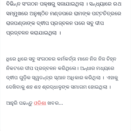
ବିଭିନ୍ନ ସଂଗଠନ ପକ୍ଷରୁ ସଜାଯାଇଥିଲା । ସନ୍ଧ୍ୟାରେ ରଥ
ସମ୍ମୁଖରେ ଅନୁଷ୍ଠିତ ମଣ୍ଡପରେ ରାମଙ୍କ ପଟ୍ଟଚିତ୍ରରେ
ରାଜପଣ୍ଡାଙ୍କ ଦ୍ଵୀପ ପ୍ରଜ୍ବଳନ ପରେ ସବୁ ଦୀପ
ପ୍ରଜ୍ବଳନ କରାଯାଇଥିଲା ।
ଧିରେ ଧିରେ ସବୁ ସଂଗଠନର କର୍ମକର୍ତ୍ତା ମାନେ ନିଜ ନିଜ ଚିହ୍ନ
ନିକଟରେ ଦୀପ ପ୍ରଜ୍ବଳନ କରିଥିଲେ। ଅନ୍ଧାର ମଧ୍ୟରେ
ଦ୍ଵୀପ ଗୁଡ଼ିକ ସ୍ୱତନ୍ତ୍ର ସ୍ଥାନ ଅଧିକାର କରିଥିଲା । ଏହାକୁ
ଦେଖିବାକୁ ଶହ ଶହ ଶ୍ରଦ୍ଧାଳୁଙ୍କ ସମାଗମ ହୋଇଥିଲା ।
ଆହୁରି ପଢନ୍ତୁ
ଓଡିଶା
ଖବର...