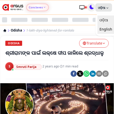
Conclaves
ଓଡ଼ିଆ
ଓଡ଼ିଆ
Argus Agri Vikas
English
Odisha
1-lakh-diya-lightened-for-ramlala
Argus Nari Shakti
Translate
ODISHA
Argus Education Next
ଶ୍ରୀରାମଙ୍କ ପାଇଁ ଲକ୍ଷେ ଦୀପ ଜାଳିଲେ ଶ୍ରଦ୍ଧାଳୁ
Argus Health Connect
S
·
2 years ago
·
1
min read
Smruti Parija
Argus Swaad Odisha
Argus Chalo Dekhein Apna Desh