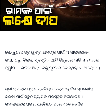
କେନ୍ଦୁଝର: ପ୍ରଭୁ ଶ୍ରୀରାମଙ୍କ ପାଇଁ ଏ ସାଜସଜ୍ଜ୍ଜା ।
ଗଦା, ଧନୁ, ତିଳକ, ସ୍ଵସ୍ତିକ ଆଦି ଚିହ୍ନରେ ଲାଗିଲା ଲକ୍ଷେ
ଦ୍ୱୀପ । ରାତିର ଅନ୍ଧାରକୁ ଦୂରେଇ ଦେଇଥିଲା ଏ ଆଲୋକ ।
ଶ୍ରୀ ରାମଙ୍କ ପ୍ରାଣ ପ୍ରତିଷ୍ଠା ଉତ୍ସବକୁ ଚିର ସ୍ମରଣୀୟ
କରିବା ପାଇଁ ସବୁଠି ବ୍ୟାପକ ପ୍ରସ୍ତୁତି କରାଯାଇଛି ।
ରାମଲାଲାଙ୍କ ପ୍ରାଣ ପ୍ରତିଷ୍ଠା ପରେ ଏବେ ଚତୁର୍ଦିଗ