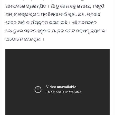
ରାମନାମରେ ପ୍ରକମ୍ପିତ । ଗାଁ ଠୁ ସହର ସବୁ ରାମମୟ । ସବୁଠି
ରାମ୍ ଲାଲାଙ୍କ ପ୍ରାଣ ପ୍ରତିଷ୍ଠା ପାଇଁ ପୂଜା, ଯଜ୍ଞ, ପ୍ରସାଦ
ସେବନ ଆଦି କାର୍ଯ୍ୟକ୍ରମ କରାଯାଇଛି । ଏହି ଅବସରରେ
କେନ୍ଦୁଝର ସହରର ହନୁମାନ ମନ୍ଦିର କମିଟି ପକ୍ଷରୁ ବ୍ୟାପକ
ଆୟୋଜନ ହୋଇଥିଲା ।