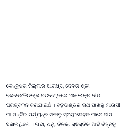
📱 Get Argus News App
📰 60 Word News
🎬 Argus Podcast
📺 Live TV and Breaking News
🔔 Free Notification Alerts
Download Free:
Android - Scan QR
iOS - Scan QR
କେନ୍ଦୁଝର ଜିଲ୍ଲାର ଆରାଧ୍ୟ ଦେବତା ଶ୍ରୀ
ବଳଦେବଜିଉଙ୍କ ବଡଦାଣ୍ଡରେ ଏକ ଲକ୍ଷ ଦୀପ
ପ୍ରଜ୍ବଳନ କରାଯାଇଛି । ବଡ଼ଦାଣ୍ଡର ରଥ ପାଖରୁ ମାଉସୀ
ମା ମନ୍ଦିର ପର୍ଯ୍ୟନ୍ତ ସକାଳୁ ସ୍ଵୟଂସେବକ ମାନେ ଦୀପ
ସଜାଇଥିଲେ । ଗଦା, ଧନୁ, ତିଳକ, ସ୍ଵସ୍ତିକ ଆଦି ଚିହ୍ନକୁ