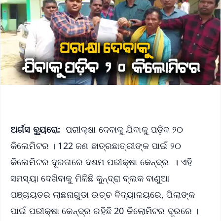
ଅର୍ଗସ ବ୍ୟୁରୋ:
ପରୀକ୍ଷା ଦେବାକୁ ଯିବାକୁ ପଡ଼ିବ ୨୦
କିଲେମିଟର । 122 ଜଣ ଛାତ୍ରଛାତ୍ରୀଙ୍କ ପାଇଁ ୨୦
କିଲେମିଟର ଦୂରତାରେ ଦଶମ ପରୀକ୍ଷା କେନ୍ଦ୍ର । ଏହି
ସମସ୍ୟା ଦେଖିବାକୁ ମିଳିଛି କୁନ୍ଦ୍ରା ବ୍ଲକ ବାଣୁଆ
ପଞ୍ଚାୟତର ଲାଛନାଗୁଡା ଉଚ୍ଚ ବିଦ୍ୟାଳୟରେ, ପିଲାଙ୍କ
ପାଇଁ ପରୀକ୍ଷା କେନ୍ଦ୍ର ରହିଛି 20 କିଲୋମିଟର ଦୂରରେ ।