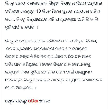
କିନ୍ତୁ ରାଜ୍ୟ ସରକାରଙ୍କ ଶିକ୍ଷା ବିଭାଗର ନିୟମ ଅନୁଯାଇ
ପରିକ୍ଷା କେନ୍ଦ୍ର 10 କିଲୋମିଟର ଦୁରତା ମଧ୍ୟରେ ରହିବା
କଥା , କିନ୍ତୁ ବିଦ୍ୟାଳୟର ଏହି ଅବ୍ୟବସ୍ଥା ଆଜି କି କାଲି
ନୁହଁ ଦୀର୍ଘ ୪ ବର୍ଷର ।
କିନ୍ତୁ ସମସ୍ୟାର ସମାଧାନ କରିବାରେ ଫେଲ ଶିକ୍ଷା ବିଭାଗ,
ଗରିବ ଶ୍ରେଣୀର ଛାତ୍ରଛାତ୍ରୀ ମାନେ କୋଟପାଡ଼ରେ
ଜିଲ୍ଲାପାଳଙ୍କ ମିଳିତ ଜନ ଶୁଣାଣିରେ ଅଭିବାବକ ମାନେ
ଅଭିଯୋଗ କରିଥିଲେ । ତେବେ ଜିଲ୍ଲାପାଳ ସେମାନଙ୍କୁ
ଲକ୍ଷ୍ମୀ ବସର ସୁବିଧା ଯୋଗାଇ ଦେବା ପାଇଁ ଆଶ୍ୱାସନା
ଦେଇଛନ୍ତି, କିନ୍ତୁ ଅଭିବାବକ ମାନଙ୍କ ମଧ୍ୟରେ ଦେଖାଦେଇଛି
ଘୋର ଅସନ୍ତୋଷ ।
ଅଧିକ ପଢ଼ନ୍ତୁ
ଓଡିଶା
ଖବର: