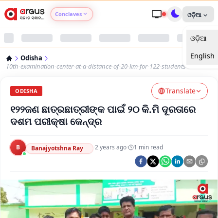
Conclaves
ଓଡ଼ିଆ
ଓଡ଼ିଆ
Argus Agri Vikas
English
Odisha
Argus Nari Shakti
10th-examination-center-at-a-distance-of-20-km-for-122-students
Translate
Argus Education Next
ODISHA
୧୨୨ଜଣ ଛାତ୍ରଛାତ୍ରୀଙ୍କ ପାଇଁ ୨୦ କି.ମି ଦୂରତାରେ
Argus Health Connect
ଦଶମ ପରୀକ୍ଷା କେନ୍ଦ୍ର
Argus Swaad Odisha
B
·
2 years ago
·
1
min read
Banajyotshna Ray
Argus Chalo Dekhein Apna Desh