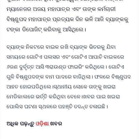
ମ୍ୟାନେଜର ଅଜୟ ମହାପାତ୍ର ଏବଂ ତାଙ୍କ କର୍ମଚାରୀ
ବିଷ୍ଣୁପଦ ମହାପାତ୍ର ପ୍ରତ୍ୟକ ଦିନ ଭଳି ଆଜି ବ୍ୟାଙ୍କକୁ
ଟଙ୍କା ଡିପୋଜିଟ୍ କରିବାକୁ ଆସିଥିଲେ।
ବ୍ୟାଙ୍କ ନିକଟରେ ବାଇକ ରଖି ବ୍ୟାଙ୍କ ଭିତରକୁ ଯିବା
ସମୟରେ ଗୋଟିଏ ପଲସର ଏବଂ ଗୋଟିଏ ଆପାଚି ବାଇକରେ
୬ଜଣ ଦୁର୍ବୃତ୍ତ ଆସି ୩ରାଉଣ୍ଡ ଫାଇରିଂ କରିଥିଲେ। ଗୋଟିଏ
ଗୁଳି ବିଷ୍ଣୁପଦଙ୍କ ବାମ ପାଦରେ ବାଜିଥିଲା। ଫଳରେ ବିଷ୍ଣୁପଦ
ଆହତ ହୋଇପଡିଥିଲେ।ସ୍ଥାନୀୟ ଲୋକେ ତାଙ୍କୁ ଖଇରା
ମେଡିକାଲରେ ଭର୍ତ୍ତି କରିଥିବା ବେଳେ।ଖବର ପାଇ ଖଇରା
ପୋଲିସ ଘଟଣା ସ୍ଥଳରେ ପହଞ୍ଚି ତଦନ୍ତ ଚଳାଇଛି।
ଅଧିକ ପଢ଼ନ୍ତୁ
ଓଡ଼ିଶା
ଖବର