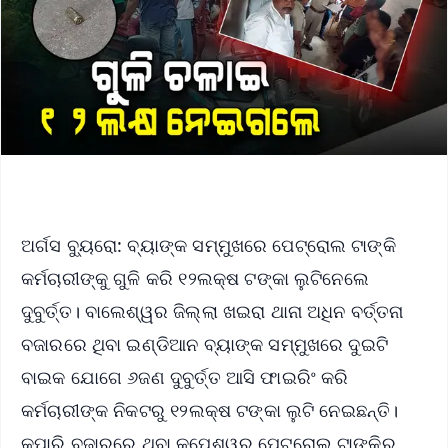
ଅର୍ଗସ ବ୍ୟୁରୋ: ବ୍ୟାଙ୍କ ସମ୍ମୁଖରେ ପେଟ୍ରୋଲ ଟାଙ୍କି
କର୍ମଚାରୀଙ୍କୁ ଗୁଳି କରି ୧୨ଲକ୍ଷ ଟଙ୍କା ଲୁଟିନେଲେ
ଦୁବୁର୍ତ୍ତ। ବାଲେଶ୍ୱର ଜିଲ୍ଲା ଖଇରା ଥାନା ଅଧିନ ବର୍ତ୍ତନା
ବଜାରରେ ଥିବା ଇଣ୍ଡିଆନ ବ୍ୟାଙ୍କ ସମ୍ମୁଖରେ ଦୁଇଟି
ବାଇକ ଯୋଗେ ୬ଜଣ ଦୁବୁର୍ତ୍ତ ଆସି ଫାଇରିଂ କରି
କର୍ମଚାରୀଙ୍କ ନିକଟରୁ ୧୨ଲକ୍ଷ ଟଙ୍କା ଲୁଟି ନେଇଛନ୍ତି।
କୁପାରି ବଜାରରେ ଥିବା କୁପେଶ୍ୱର ପେଟ୍ରୋଲ ଟାଙ୍କିର