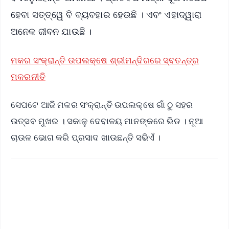
ହେବା ସତ୍ତ୍ୱେ ବି ବ୍ୟବହାର ହେଉଛି । ଏବଂ ଏହାଦ୍ୱାରା
ଅନେକ ଜୀବନ ଯାଉଛି ।
ମକର ସଂକ୍ରାନ୍ତି ଉପଲକ୍ଷେ ଶ୍ରୀମନ୍ଦିରରେ ସ୍ବତନ୍ତ୍ର
ମକରନୀତି
ସେପଟେ ଆଜି ମକର ସଂକ୍ରାନ୍ତି ଉପଲକ୍ଷେ ଗାଁ ଠୁ ସହର
ଉତ୍ସବ ମୁଖର । ସକାଳୁ ଦେବାଳୟ ମାନଙ୍କରେ ଭିଡ । ନୂଆ
ଚାଉଳ ଭୋଗ କରି ପ୍ରସାଦ ଖାଉଛନ୍ତି ସଭିଏଁ ।