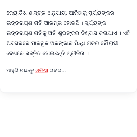
ଜ୍ୟୋତିଷ ଶାସ୍ତ୍ର ଅନୁଯାୟୀ ଆଜିଠାରୁ ସୂର୍ଯ୍ୟଙ୍କର
ଉତ୍ତରାୟଣ ଗତି ଆରମ୍ଭ ହୋଇଛି । ସୂର୍ଯ୍ୟଙ୍କ
ଉତ୍ତରାୟଣ ଗତିକୁ ଅତି ଶୁଭଙ୍କର ବିଶ୍ବାସ କରାଯାଏ । ଏହି
ଅବସରରେ ମାଳଚୂଳ ଅଳଙ୍କାର ପିନ୍ଧି ମକର ଚୌରାସୀ
ବେଶରେ ସଜ୍ଜିତ ହୋଇଛନ୍ତି ଶ୍ରୀଜିଉ ।
ଆହୁରି ପଢନ୍ତୁ
ଓଡିଶା
ଖବର...