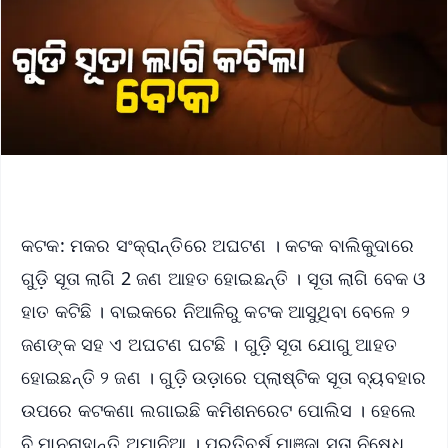
କଟକ: ମକର ସଂକ୍ରାନ୍ତିରେ ଅଘଟଣ । କଟକ ବାଲିକୁଦାରେ
ଗୁଡ଼ି ସୂତା ଲାଗି 2 ଜଣ ଆହତ ହୋଇଛନ୍ତି । ସୂତା ଲାଗି ବେକ ଓ
ହାତ କଟିଛି । ବାଇକରେ ନିଆଳିରୁ କଟକ ଆସୁଥିବା ବେଳେ ୨
ଜଣଙ୍କ ସହ ଏ ଅଘଟଣ ଘଟଛି । ଗୁଡ଼ି ସୂତା ଯୋଗୁ ଆହତ
ହୋଇଛନ୍ତି ୨ ଜଣ । ଗୁଡ଼ି ଉଡ଼ାରେ ପ୍ଲାଷ୍ଟିକ ସୂତା ବ୍ୟବହାର
ଉପରେ କଟକଣା ଲଗାଇଛି କମିଶନରେଟ ପୋଲିସ । ହେଲେ
ବି ମାନୁନାହାନ୍ତି ଅମାନିଆ । ପ୍ରତିବର୍ଷ ମାଞ୍ଜା ସୂତା ନିଷେଧ