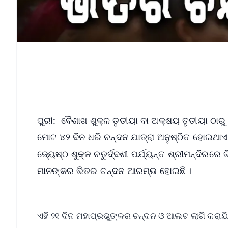
ପୁରୀ: ବୈଶାଖ ଶୁକ୍ଳ ତୃତୀୟା ବା ଅକ୍ଷୟ ତୃତୀୟା ଠାରୁ ଜ୍ୟେ
ମୋଟ ୪୨ ଦିନ ଧରି ଚନ୍ଦନ ଯାତ୍ରା ଅନୁଷ୍ଠିତ ହୋଇଥାଏ 
ଜ୍ୟେଷ୍ଠ ଶୁକ୍ଳ ଚତୁର୍ଦ୍ଦଶୀ ପର୍ଯ୍ୟନ୍ତ ଶ୍ରୀମନ୍ଦିର
ମାନଙ୍କର ଭିତର ଚନ୍ଦନ ଆରମ୍ଭ ହୋଇଛି ।
ଏହି ୨୧ ଦିନ ମହାପ୍ରଭୁଙ୍କର ଚନ୍ଦନ ଓ ଆଲଟ ଲାଗି କରାଯ