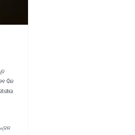
ନ୍ତ
୨୧ ଦିନ
୍ରୀଜୀଉ
ଚନ୍ଦନ