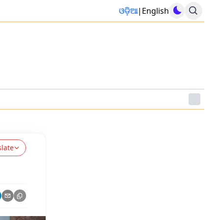
ଓଡ଼ିଆ
|
English
slate