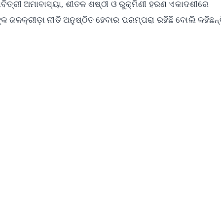
ସାବିତ୍ରୀ ଅମାବାସ୍ୟା, ଶୀତଳ ଶଷ୍ଠୀ ଓ ରୁକ୍ମିଣୀ ହରଣ ଏକାଦଶୀରେ
କ ଜଳକ୍ରୀଡ଼ା ନୀତି ଅନୁଷ୍ଠିତ ହେବାର ପରମ୍ପରା ରହିଛି ବୋଲି କହିଛନ୍
✨
📺 Live TV and Breaking News
⭐
⭐
⭐
⭐
4.8 Rating
50K+ Download
OS - Scan QR