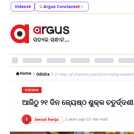
Videos
Argus Conclaves
Home
Odisha
21-days-of-chandan-yatra-from-today-onward
ODISHA
ଆଜିଠୁ ୨୧ ଦିନ ଜ୍ୟେଷ୍ଠ ଶୁକ୍ଳ ଚତୁର୍ଦ୍ଦଶ
S
·
2 years ago
·
1
min read
Smruti Parija