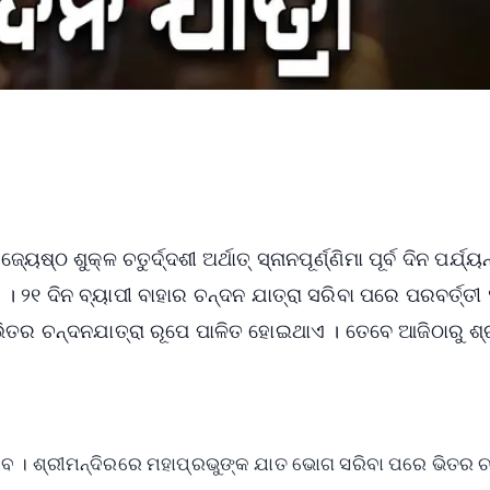
ଷ୍ଠ ଶୁକ୍ଳ ଚତୁର୍ଦ୍ଦଶୀ ଅର୍ଥାତ୍ ସ୍ନାନପୂର୍ଣ୍ଣିମା ପୂର୍ବ ଦିନ ପର୍ଯ୍ୟ
। ୨୧ ଦିନ ବ୍ୟାପୀ ବାହାର ଚନ୍ଦନ ଯାତ୍ରା ସରିବା ପରେ ପରବର୍ତ୍ତୀ 
ରେ ଭିତର ଚନ୍ଦନଯାତ୍ରା ରୂପେ ପାଳିତ ହୋଇଥାଏ । ତେବେ ଆଜିଠାରୁ ଶ
ିବ । ଶ୍ରୀମନ୍ଦିରରେ ମହାପ୍ରଭୁଙ୍କ ଯାତ ଭୋଗ ସରିବା ପରେ ଭିତର 