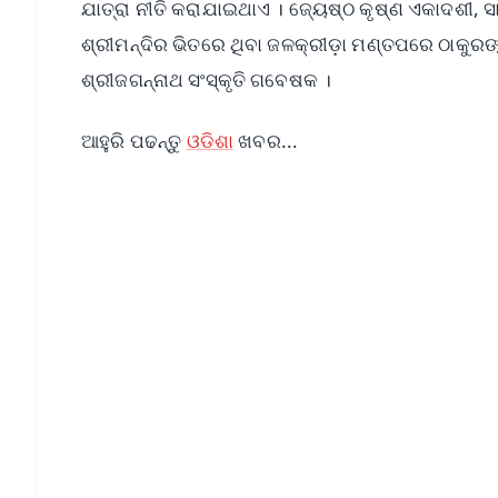
ଯାତ୍ରା ନୀତି କରାଯାଇଥାଏ । ଜ୍ୟେଷ୍ଠ କୃଷ୍ଣ ଏକାଦଶୀ, 
ଶ୍ରୀମନ୍ଦିର ଭିତରେ ଥିବା ଜଳକ୍ରୀଡ଼ା ମଣ୍ତପରେ ଠାକୁରଙ୍
ଶ୍ରୀଜଗନ୍ନାଥ ସଂସ୍କୃତି ଗବେଷକ ।
ଆହୁରି ପଢନ୍ତୁ
ଓଡିଶା
ଖବର...
📱 Get Argus News App
📰 60 Word News
🎬 Argus Podcast
🔔 Free Notification Alerts
Download Free:
Android - Scan QR
i