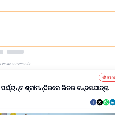
s-inside-shreemandir
Tran
ୀ ପର୍ଯ୍ୟନ୍ତ ଶ୍ରୀମନ୍ଦିରରେ ଭିତର ଚନ୍ଦନଯାତ୍ରା