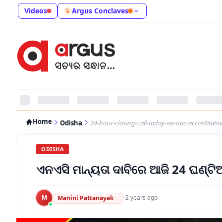
Videos
Argus Conclaves
Home
Odisha
24-hour-closing-call-today-on-nac-accreditatio
ODISHA
ଏନଏସି ମାନ୍ୟତା ଦାବିରେ ଆଜି 24 ଘଣ୍ଟ
M
·
2 years ago
Manini Pattanayak