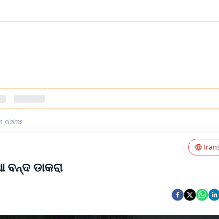
n-claims
Tran
ିଆ ବନ୍ଦ ଡାକରା