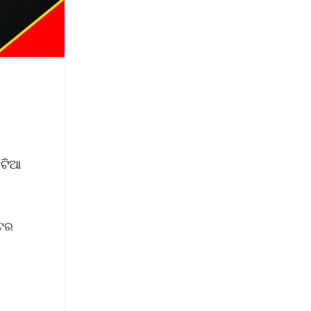
ଂଟିଆ
ାଟର