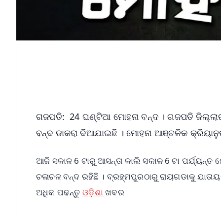
ଗଜପତି: 24 ଘଣ୍ଟିଆ ମୋହନା ବନ୍ଦ । ଗଜପତି ଜିଲ୍ଲା
ବନ୍ଦ ଡାକରା ଦିଆଯାଇଛି । ମୋହନା ଆଞ୍ଚଳିକ କ୍ରିୟାନୁଷ
ଆଜି ସକାଳ 6 ଟାରୁ ଆସନ୍ତା କାଲି ସକାଳ 6 ଟା ପର୍ଯ୍ୟ
ଚଳାଚଳ ବନ୍ଦ ରହିଛି । ବ୍ରହ୍ମପୁରଠାରୁ ରାୟଗଡାକୁ ଯାତାୟ
ଅଧିକ ପଢନ୍ତୁ
ଓଡ଼ିଶା
ଖବର