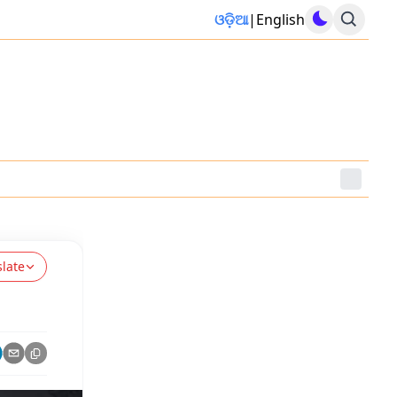
ଓଡ଼ିଆ
|
English
slate