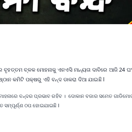
ର ବୃହତ୍ତମ ବ୍ଳକ ମୋହନାକୁ ଏନଏସି ମାନ୍ୟତା ଦାବିରେ ଆଜି 24 ଘ
୍ଠାନ କମିଟି ପକ୍ଷରୁ ଏହି ବନ୍ଦ ଡାକରା ଦିଆ ଯାଇଛି l
ନ୍ତ ମୋହନାରେ ବନ୍ଦର ପ୍ରଭାବ ରହିବ । ଦୋକାନ ବଜାର ସମେତ ଗାଡିମେ
ତ ସମ୍ପୂର୍ଣ୍ଣ ଠପ ହୋଇଯାଇଛି l