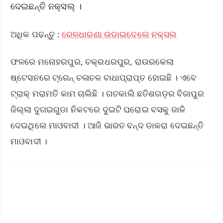
ଦେଇଛନ୍ତି ନକ୍ସଲ୍ ।
ଅଧିକ ପଢନ୍ତୁ :
ରେଳଧାରଣା ଉଡାଇଦେଲେ ନକ୍ସଲ
ଫଳରେ ମନୋହରପୁର, ଚକ୍ରଧରପୁର, ରାଉରକେଲା
ଷ୍ଟେସନରେ ଟ୍ରେନ୍ ଚଳାଚଳ ବାଧାପ୍ରାପ୍ତ ହୋଇଛି । ଏବେ
ଟ୍ରାକ୍ ମରାମତି କାମ ଚାଲିଛି । ଗତକାଲି ଛତିଶଗଡ଼ର ବିଜାପୁର
ଜିଲ୍ଲା ଦୁଗଇଗୁଡା ନିକଟରେ ଦୁଇଟି ଘରୋଇ ବସକୁ ଜାଳି
ଦେଇଥିଲେ ମାଓବାଦୀ । ଆଜି ଭାରତ ବନ୍ଦ ଡାକରା ଦେଇଛନ୍ତି
ମାଓବାଦୀ ।