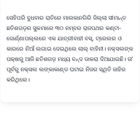
ସେହିପରି ବୁଧବାର ରାତିରେ ମାଲକାନଗିରି ଜିଲ୍ଲା ସୀମାନ୍ତ
ଛତିଶଗଡ଼ର ସୁକମାରେ ୩୦ ନମ୍ବର ରାଜପଥର କଣ୍ଟା-
ଦୋର୍ଣ୍ଣାପଲ୍ଲରେ ଏକ ଯାତ୍ରୀବାହୀ ବସ୍, ଟ୍ରେଲର ଓ
କାରରେ ନିଆଁ ଲଗାଇ ଦେଇଥିଲେ ଲାଲ୍ ବାହିନୀ। ନକ୍ସଲଙ୍କ
ପକ୍ଷରୁ ଆଜି ଛତିଶଗଡ଼ ମଧ୍ୟ ବନ୍ଦ ଡାକରା ଦିଆଯାଇଛି। ତା’
ପୂର୍ବରୁ ନକ୍ସଲ ଲଙ୍କାକାଣ୍ଡ ଘଟାଇ ନିଜର ସ୍ଥିତି ଜାହିର
କରିଥିଲେ।