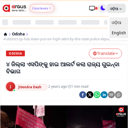
Conclaves
ଓଡ଼ିଆ
ଓଡ଼ିଆ
Argus Agri Vikas
English
Odisha
Argus Nari Shakti
4-district-sp-has-been-put-on-high-alert-by-the-state-police-department
Translate
Argus Education Next
ODISHA
୪ ଜିଲ୍ଲା ଏସପିଙ୍କୁ ହାଇ ଆଲର୍ଟ କଲା ରାଜ୍ୟ ଗୁଇନ୍ଦା
Argus Health Connect
ବିଭାଗ
Argus Swaad Odisha
J
·
2 years ago
·
1
min read
Jitendra Dash
Argus Chalo Dekhein Apna Desh