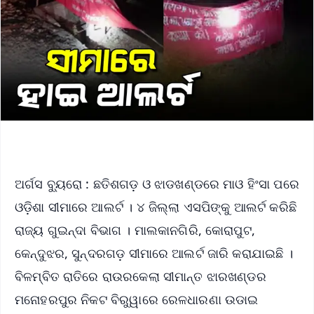
ଅର୍ଗସ ବ୍ୟୁରୋ : ଛତିଶଗଡ଼ ଓ ଝାଡଖଣ୍ଡରେ ମାଓ ହିଂସା ପରେ
ଓଡ଼ିଶା ସୀମାରେ ଆଲର୍ଟ । ୪ ଜିଲ୍ଲା ଏସପିଙ୍କୁ ଆଲର୍ଟ କରିଛି
ରାଜ୍ୟ ଗୁଇନ୍ଦା ବିଭାଗ । ମାଲକାନଗିରି, କୋରାପୁଟ,
କେନ୍ଦୁଝର, ସୁନ୍ଦରଗଡ଼ ସୀମାରେ ଆଲର୍ଟ ଜାରି କରାଯାଇଛି ।
ବିଳମ୍ବିତ ରାତିରେ ରାଉରକେଲା ସୀମାନ୍ତ ଝାରଖଣ୍ଡର
ମନୋହରପୁର ନିକଟ ବିରୁୱାରେ ରେଳଧାରଣା ଉଡାଇ