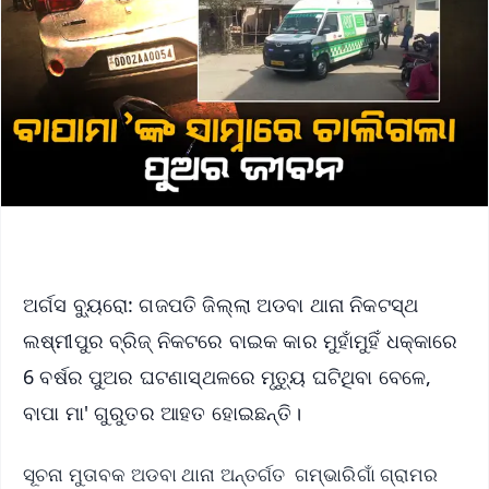
ଅର୍ଗସ ବ୍ୟୁରୋ: ଗଜପତି ଜିଲ୍ଲା ଅଡବା ଥାନା ନିକଟସ୍ଥ
ଲଷ୍ମୀପୁର ବ୍ରିଜ୍ ନିକଟରେ ବାଇକ କାର ମୁହାଁମୁହିଁ ଧକ୍କାରେ
6 ବର୍ଷର ପୁଅର ଘଟଣାସ୍ଥଳରେ ମୃତ୍ୟୁ ଘଟିଥିବା ବେଳେ,
ବାପା ମା' ଗୁରୁତର ଆହତ ହୋଇଛନ୍ତି।
ସୂଚନା ମୁତାବକ ଅଡବା ଥାନା ଅନ୍ତର୍ଗତ ଗମ୍ଭାରିଗାଁ ଗ୍ରାମର