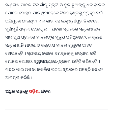
ସନ୍ତୋଷ ମାଦଳା ନିଜ ଗାଁରୁ ସ୍ତ୍ରୀ ଓ ଦୁଇ ଛୁଆଙ୍କୁ ଧରି ବାଇକ
ଯୋଗେ ମୋହନା ଯାଉଥିବାବେଳେ ଦିଗପହଣ୍ଡିରୁ ବ୍ରାହ୍ମଣିଗାଁ
ଅଭିମୁଖେ ଯାଉଥିବା ଏକ କାର ସହ ଲକ୍ଷ୍ମୀପୁର ନିକଟରେ
ମୁହାଁମୁହିଁ ଧକ୍କା ହୋଇଥିଲା । ଘଟଣା ସ୍ଥଳରେ ସନ୍ତୋଷଙ୍କ
ସାନ ପୁଅ ପ୍ରକାଶ ମାଦଳାଙ୍କ ମୃତ୍ୟୁ ଘଟିଥିବାବେଳେ ସ୍ତ୍ରୀ
ସନ୍ତୋଷୀନି ମାଦଳା ଓ ସନ୍ତୋଷ ମାଦଳା ଗୁରୁତର ଆହତ
ହୋଇଛନ୍ତି । ସ୍ଥନୀୟ ଲୋକେ ସମସ୍ତଙ୍କୁ ଉଦ୍ଧାର କରି
ମୋହନା ଗୋଷ୍ଠୀ ସ୍ୱାସ୍ଥ୍ୟକେନ୍ଦ୍ରରେ ଭର୍ତ୍ତି କରିଛନ୍ତି ।
ଖବର ପାଇ ଅଡବା ପୋଲିସ ଘଟଣା ସ୍ଥଳରେ ପହଞ୍ଚି ତଦନ୍ତ
ଆରମ୍ଭ କରିଛି।
ଅଧିକ ପଢ଼ନ୍ତୁ
ଓଡ଼ିଶା
ଖବର