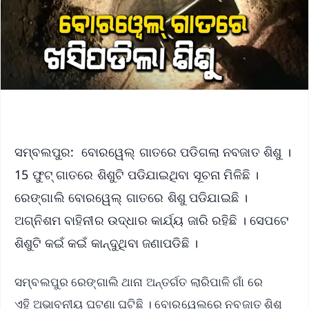
ସମ୍ବଲପୁର: ବୋରୱେଲ୍ ଗାତରେ ପଡିଗଲା ନବଜାତ ଶିଶୁ ।
15 ଫୁଟ୍ ଗାତରେ ଶିଶୁଟି ପଡିଯାଇଥିବା ସୂଚନା ମିଳିଛି ।
ରେଙ୍ଗାଲି ବୋରୱେଲ୍ ଗାତରେ ଶିଶୁ ପଡିଯାଇଛି ।
ଅଗ୍ନିଶମ ବାହିନୀର ଉଦ୍ଧାର କାର୍ଯ୍ୟ ଜାରି ରହିଛି । ସେପଟେ
ଶିଶୁଟି କଇଁ କଇଁ କାନ୍ଦୁଥିବା ଜଣାପଡିଛି ।
ସମ୍ବଲପୁର ରେଙ୍ଗାଲି ଥାନା ଅନ୍ତର୍ଗତ ଲାରିପାଳି ଗାଁ ରେ
ଏହି ଅଭାବନୀୟ ଘଟଣା ଘଟିଛି । ବୋରୱେଲରେ ନବଜାତ ଶିଶୁ