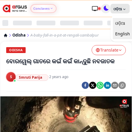
Conclaves
ଓଡ଼ିଆ
ଓଡ଼ିଆ
Argus Agri Vikas
English
Odisha
A-baby-fall-in-a-pit-at-rengali-sambalpur
Argus Nari Shakti
Translate
ODISHA
Argus Education Next
ବୋରୱେଲ୍ ଗାତରେ କଇଁ କଇଁ କାନ୍ଦୁଛି ନବଜାତକ
Argus Health Connect
S
·
2 years ago
Smruti Parija
Argus Swaad Odisha
Argus Chalo Dekhein Apna Desh