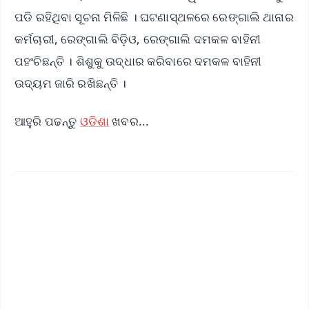
ପଡି ରହିଥିବା ସୂଚନା ମିଳିଛି । ଘଟଣାସ୍ଥଳରେ ରେଙ୍ଗାଲି ଥାନାର
କର୍ମଚାରୀ, ରେଙ୍ଗାଲି ବିଡ଼ିଓ, ରେଙ୍ଗାଲି ଦମକଳ ବାହିନୀ
ପହଂଚିଛନ୍ତି । ଶିଶୁକୁ ଉଦ୍ଧାର କରିବାରେ ଦମକଳ ବାହିନୀ
ଉଦ୍ୟମ ଜାରି ରଖିଛନ୍ତି ।
ଆହୁରି ପଢନ୍ତୁ
ଓଡିଶା
ଖବର...