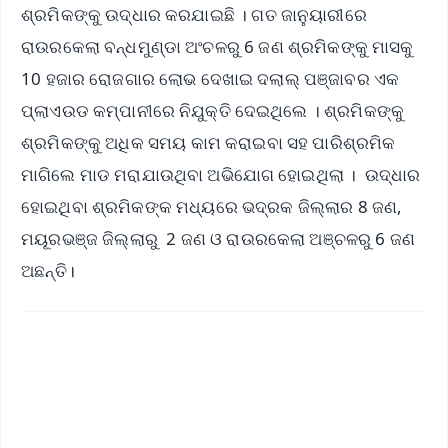
ଶ୍ରମିକଙ୍କୁ ଉଦ୍ଧାର କରଯାଇଛି । ଗତ ଜାନୁୟାରୀରେ
ରାଉରକେଲା ବନ୍ଧମୁଣ୍ଡା ଅଂଚଳରୁ 6 ଜଣ ଶ୍ରମିକଙ୍କୁ ମାସକୁ
10 ହଜାର ରୋଜଗାର ଲୋଭ ଦେଖାଇ ଦଲାଲ୍ ପଞ୍ଜାବର ଏକ
ପ୍ଲାଏଉଡ କମ୍ପାନୀରେ ନିଯୁକ୍ତି ଦେଇଥିଲେ । ଶ୍ରମିକଙ୍କୁ
ଶ୍ରମିକଙ୍କୁ ଅଧିକ ସମୟ କାମ କରାଇବା ସହ ପାରିଶ୍ରମିକ
ମାଗିଲେ ମାଡ ମରାଯାଉଥିବା ଅଭିଯୋଗ ହୋଇଥିଲା । ଉଦ୍ଧାର
ହୋଇଥିବା ଶ୍ରମିକଙ୍କ ମଧ୍ୟରେ ଭଦ୍ରକ ଜିଲ୍ଲାର 8 ଜଣ,
ମୟୂରଭଞ୍ଜ ଜିଲ୍ଲାରୁ 2 ଜଣ ଓ ରାଉରକେଲା ଅଞ୍ଚଳରୁ 6 ଜଣ
ଅଛନ୍ତି।