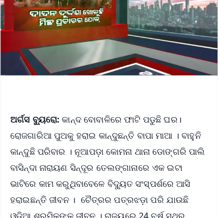
ଅର୍ଗସ ବ୍ୟୁରୋ:
କାନ୍ଦ ବୋବାଳିରେ ଫାଟି ପଡୁଛି ଘର।
ରୋଜଗାରିଆ ପୁଅକୁ ହରାଇ କାନ୍ଦୁଛନ୍ତି ବାପା ମାଆ । ବାହୁନି
କାନ୍ଦୁଛି ପରିବାର । ନୂଆପଡ଼ା କୋମନା ଥାନା ଡୋଙ୍ଗରି ପାଲି
ବାସିନ୍ଦା ନାରାୟଣ ସିନ୍ଦୂର ତେଲଙ୍ଗାନାରେ ଏକ ଇଟା
ଭାଟିରେ କାମ କରୁଥିବାବେଳେ ବିଦ୍ୟୁତ ସଂସ୍ପର୍ଶରେ ଆସି
ହରାଇଛନ୍ତି ଜୀବନ । ଚୈତ୍ରର ପତ୍ରଝଡ଼ା ପରି ଯାଉଛି
ଓଡ଼ିଆ ଶ୍ରମିକଙ୍କ ଜୀବନ । ରାଜ୍ୟରେ 24 ବର୍ଷ ସ୍ଥିର