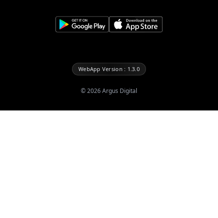
WebApp Version : 1.3.0
©
2026
Argus Digital