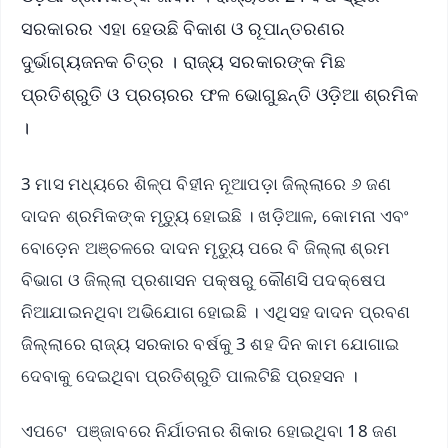
ସରକାରର ଏହା ହେଉଛି ବିକାଶ ଓ ରୂପାନ୍ତରଣର
ଦୁର୍ଭାଗ୍ୟଜନକ ଚିତ୍ର । ରାଜ୍ୟ ସରକାରଙ୍କ ମିଛ
ପ୍ରତିଶ୍ରୁତି ଓ ପ୍ରଚାରର ଫଳ ଭୋଗୁଛନ୍ତି ଓଡ଼ିଆ ଶ୍ରମିକ
।
3 ମାସ ମଧ୍ୟରେ ଶିଳ୍ପ ବିହୀନ ନୂଆପଡ଼ା ଜିଲ୍ଲାରେ ୬ ଜଣ
ଦାଦନ ଶ୍ରମିକଙ୍କ ମୃତ୍ୟୁ ହୋଇଛି । ଖଡ଼ିଆଳ, କୋମନା ଏବଂ
ବୋଡ଼େନ ଅଞ୍ଚଳରେ ଦାଦନ ମୃତ୍ୟୁ ପରେ ବି ଜିଲ୍ଲା ଶ୍ରମ
ବିଭାଗ ଓ ଜିଲ୍ଲା ପ୍ରଶାସନ ପକ୍ଷରୁ କୌଣସି ପଦକ୍ଷେପ
ନିଆଯାଇନଥିବା ଅଭିଯୋଗ ହୋଇଛି । ଏଥିସହ ଦାଦନ ପ୍ରବଣ
ଜିଲ୍ଲାରେ ରାଜ୍ୟ ସରକାର ବର୍ଷକୁ 3 ଶହ ଦିନ କାମ ଯୋଗାଇ
ଦେବାକୁ ଦେଇଥିବା ପ୍ରତିଶ୍ରୁତି ପାଲଟିଛି ପ୍ରହସନ ।
ଏପଟେ ପଞ୍ଜାବରେ ନିର୍ଯାତନାର ଶିକାର ହୋଇଥିବା 18 ଜଣ