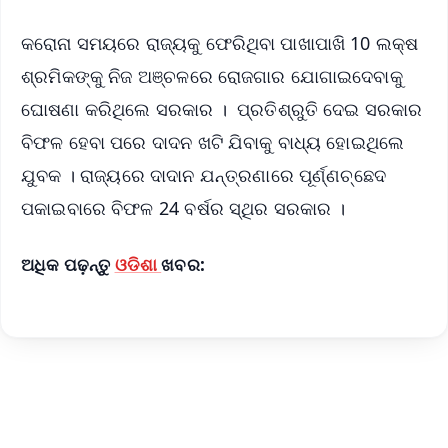
କରୋନା ସମୟରେ ରାଜ୍ୟକୁ ଫେରିଥିବା ପାଖାପାଖି 10 ଲକ୍ଷ
ଶ୍ରମିକଙ୍କୁ ନିଜ ଅଞ୍ଚଳରେ ରୋଜଗାର ଯୋଗାଇଦେବାକୁ
ଘୋଷଣା କରିଥିଲେ ସରକାର । ପ୍ରତିଶ୍ରୁତି ଦେଇ ସରକାର
ବିଫଳ ହେବା ପରେ ଦାଦନ ଖଟି ଯିବାକୁ ବାଧ୍ୟ ହୋଇଥିଲେ
ଯୁବକ । ରାଜ୍ୟରେ ଦାଦାନ ଯନ୍ତ୍ରଣାରେ ପୂର୍ଣ୍ଣଚ୍ଛେଦ
ପକାଇବାରେ ବିଫଳ 24 ବର୍ଷର ସ୍ଥିର ସରକାର ।
ଅଧିକ ପଢ଼ନ୍ତୁ
ଓଡିଶା
ଖବର: