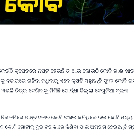
 । କେଉଁଠି କ୍ଷେତରେ ନଷ୍ଟ ହେଉଛି ତ ଆଉ କୋଉଠି କୋବି ଗାଈ ଖାଉଛ
 ବଜାରରେ ଚାହିଦା ନଥିବାରୁ ଏବେ କ୍ଷତି ସହୁଛନ୍ତି ଫୁଲ କୋବି ଚା
ଳି ଚିତ୍ର ଦେଖିବାକୁ ମିଳିଛି ଖୋର୍ଦ୍ଧା ଜିଲ୍ଲା ବେଗୁନିଆ ବ୍ଲକ
ଡା ନିଜ ଜମିରେ ପାଞ୍ଚ ହଜାର କୋବି ଫସଲ କରିଥିଲେ ଭଲ କୋବି ମଧ୍ୟ
 ଏବେ କୋବି ଗୋଟାକୁ ଦୁଇ ଟଙ୍କାରେ କିଣିବା ପାଇଁ ଅମଙ୍ଗ ହେଉଛନ୍ତି ଗ୍