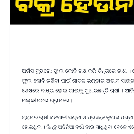
ଅର୍ଗସ ବ୍ୟୁରୋ: ଫୁଲ କୋବି ଚାଷ କରି ଚିନ୍ତାରେ ଚାଷୀ
ଫୁଲ କୋବି ରଖିବା ପାଇଁ ଶୀତଳ ଭଣ୍ଡାର ଅଭାବ ସାଙ୍ଗକୁ
ଶେଷରେ ବାଧ୍ୟ ହୋଇ ଗାଈକୁ ଖୁଆଉଛନ୍ତି ଚାଷୀ । ଆଜି ଏଭ
ମଲ୍ଲୀପଦର ଗ୍ରାମରେ।
ଗ୍ରାମର ଚାଷୀ ବନମାଳୀ ପଣ୍ଡା ଓ ପ୍ରସନ୍ନ କୁମାର ପଣ୍
ହୋଇଥିଲା । କିନ୍ତୁ ଅଦିନିଆ ବର୍ଷା ଦାଉ ସାଧିଥିବା ବେଳେ