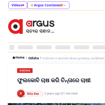
Videos
Argus Conclaves
Home
Odisha
A-farmer-is-worried-about-growing-cauliflower
ODISHA
ଫୁଲକୋବି ଚାଷ କରି ଚିନ୍ତାରେ ଚାଷୀ
R
·
2 years ago
·
1
min read
Ritu Das