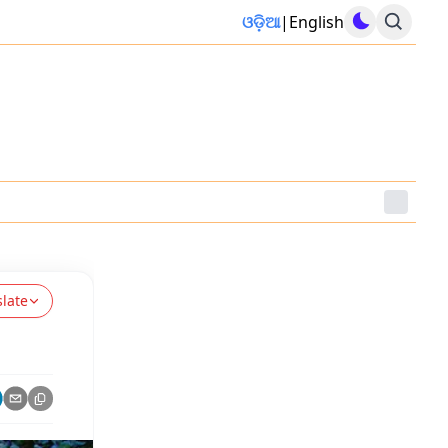
ଓଡ଼ିଆ
|
English
slate