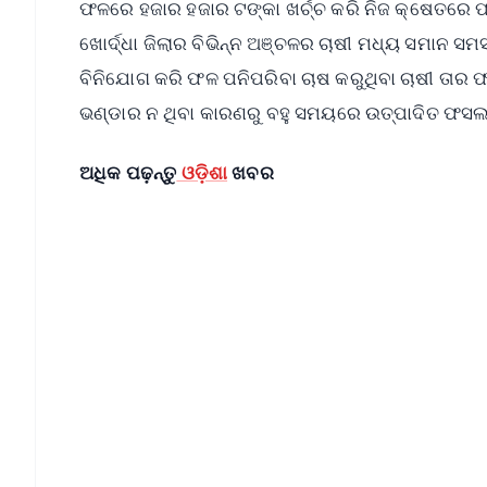
ଫଳରେ ହଜାର ହଜାର ଟଙ୍କା ଖର୍ଚ୍ଚ କରି ନିଜ କ୍ଷେତରେ ଫଳ
ଖୋର୍ଦ୍ଧା ଜିଲାର ବିଭିନ୍ନ ଅଞ୍ଚଳର ଚାଷୀ ମଧ୍ୟ ସମାନ ସମ
ବିନିଯୋଗ କରି ଫଳ ପନିପରିବା ଚାଷ କରୁଥିବା ଚାଷୀ ତାର
ଭଣ୍ଡାର ନ ଥିବା କାରଣରୁ ବହୁ ସମୟରେ ଉତ୍ପାଦିତ ଫସଲର
ଅଧିକ ପଢ଼ନ୍ତୁ
ଓଡ଼ିଶା
ଖବର
📱 Get Argus News App
📰 60 Word News
🎬 Argus Podcast
🔔 Free Notification Alerts
Download Free:
Android - Scan QR
i