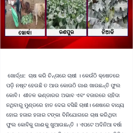
ଖୋର୍ଦ୍ଧା: ଚାଷ କରି ଚିନ୍ତାରେ ଚାଷୀ । କେଉଁଠି କ୍ଷେତରେ
ପଡ଼ି ନଷ୍ଟ ହେଉଛି ତ ଆଉ କୋଉଠି ଗାଈ ଖାଉଛନ୍ତି ଫୁଲ
କୋବି। ଶୀତଳ ଭଣ୍ଡାରର ଅଭାବ ଏବଂ ବଜାରରେ ଚାହିଦା
ନଥିବାରୁ ମୁଣ୍ଡରେ ହାତ ଦେଇ ବସିଛି ଚାଷୀ। ଶେଷରେ ବାଧ୍ୟ
ହୋଇ ହଜାର ହଜାର ଟଙ୍କା ବିନିଯୋଗରେ ଚାଷ କରିଥିବା
ଫୁଲ କୋବିକୁ ଗାଈକୁ ଖୁଆଉଛନ୍ତି । ଏପଟେ ଅଦିନିଆ ବର୍ଷା