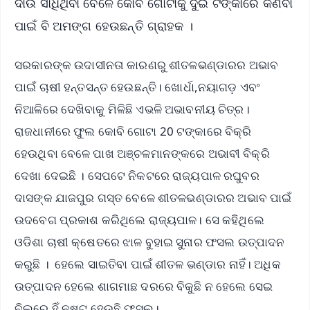
ଦାଉ ସାଧିଥିବା ବେଳେ କୋବି ଗୋଟାକୁ ଦୁଇ ଟଙ୍କାରେ କିଣିବା
ପାଇଁ ବି ଅମଙ୍ଗ ହେଉଛନ୍ତି ଗ୍ରାହକ ।
ସରକାରଙ୍କ ଉଦାସୀନତା କାରଣରୁ ଶୀତଳଭଣ୍ଡାରର ଅଭାବ
ପାଇଁ ଚାଷୀ ହନ୍ତସନ୍ତ ହେଉଛନ୍ତି। ଖୋର୍ଧା,ନୟାଗଡ଼ ଏବଂ
ନିଆଳିରେ ଦେଖିବାକୁ ମିଳିଛି ଏଭଳି ଅଭାବନୀୟ ଚିତ୍ର।
ରାଜଧାନୀରେ ଫୁଲ କୋବି ଗୋଟା 20 ଟଙ୍କାରେ ବିକ୍ରି
ହେଉଥିବା ବେଳେ ପାଖ ଅଞ୍ଚଳମାନଙ୍କରେ ଅଭାବୀ ବିକ୍ରି
ଦେଖା ଦେଇଛି । ସେପଟେ ନିକଟରେ ରାଜ୍ୟପାଳ ରଘୁବର
ଦାସଙ୍କ ଯାଜପୁର ଗସ୍ତ ବେଳେ ଶୀତଳଭଣ୍ଡାରର ଅଭାବ ପାଇଁ
ଉଦବେଗ ପ୍ରକାଶ କରିଥିଲେ ରାଜ୍ୟପାଳ। ସେ କହିଥିଲେ
ଓଡିଶା ଚାଷୀ କ୍ଷେତରେ ଝାଳ ବୁହାଇ ସୁନାର ଫସଲ ଉତ୍ପାଦନ
କରୁଛି । ହେଲେ ସାଇତିବା ପାଇଁ ଶୀତଳ ଭଣ୍ଡାର ନାହିଁ। ଅଧିକ
ଉତ୍ପାଦନ ହେଲେ ଶାଗମାଛ ଦରରେ ବିକୁଛି ନ ହେଲେ ସେଇ
ବିଲରେ ହିଁ ନଷ୍ଟ ହେଉଛି ଫସଲ।