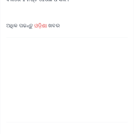
ଅଧିକ ପଢନ୍ତୁ
ଓଡ଼ିଶା
ଖବର