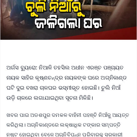
ଅର୍ଗସ ବ୍ୟୁରୋ: ନିଆଳି ତହସିଲ ଅଧୀନ ଏରଞ୍ଚ ପଞ୍ଚାୟତ
ନାୟକ ସାହିର କୃଷ୍ଣଚନ୍ଦ୍ର ନାୟକଙ୍କ ଘରେ ଅଗ୍ନିକାଣ୍ଡ
ଘଟି ଦୁଇ ବଖରା ଚାଳଘର ଭସ୍ମୀଭୂତ ହୋଇଛି। ଚୁଲି ନିଆଁ
ଉଡ଼ି ଚାଳରେ ଲଗାଯାଇଥିବା ସୂଚନା ମିଳିଛି।
ଖବର ପାଇ ଅଡଶପୁର ଦମକଳ ବାହିନୀ ପହଞ୍ଚି ନିଆଁକୁ ଆୟତ୍ତ
କରିଥିଲା। ଅଗ୍ନିକାଣ୍ଡରେ ଲକ୍ଷାଧିକ ଟଙ୍କାର ସମ୍ପତ୍ତି
ନଷ୍ଟ ହୋଇଥିବା ବେଳେ ଅଗ୍ନିବିପନ୍ନ ପରିବାରକୁ ସରକାରୀ