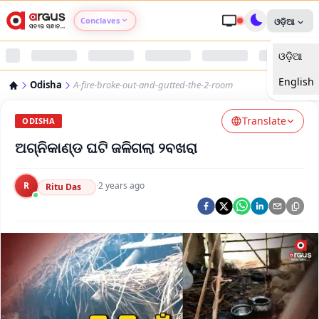
Conclaves
ଓଡ଼ିଆ
ଓଡ଼ିଆ
Argus Agri Vikas
English
Odisha
A-fire-broke-out-and-gutted-the-2-room
Argus Nari Shakti
Translate
ODISHA
Argus Education Next
ଅଗ୍ନିକାଣ୍ଡ ଘଟି ଜଳିଗଲା ୨ବଖରା
Argus Health Connect
R
·
2 years ago
Ritu Das
Argus Swaad Odisha
Argus Chalo Dekhein Apna Desh