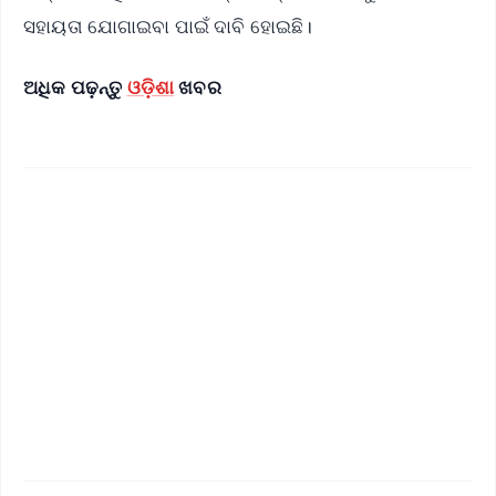
ସହାୟତା ଯୋଗାଇବା ପାଇଁ ଦାବି ହୋଇଛି।
ଅଧିକ ପଢ଼ନ୍ତୁ
ଓଡ଼ିଶା
ଖବର