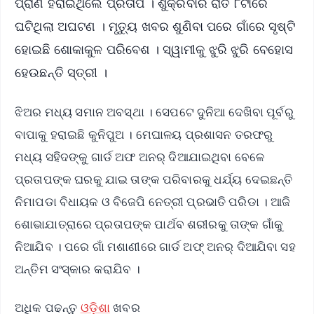
ପ୍ରାଣ ହରାଇଥିଲେ ପ୍ରତାପ । ଶୁକ୍ରବାର ରାତି ୮ଟାରେ
ଘଟିଥିଲା ଅଘଟଣ । ମୃତ୍ୟୁ ଖବର ଶୁଣିବା ପରେ ଗାଁରେ ସୃଷ୍ଟି
ହୋଇଛି ଶୋକାକୁଳ ପରିବେଶ । ସ୍ୱାମୀକୁ ଝୁରି ଝୁରି ବେହୋସ
ହେଉଛନ୍ତି ସ୍ତ୍ରୀ ।
ଝିଅର ମଧ୍ୟ ସମାନ ଅବସ୍ଥା । ସେପଟେ ଦୁନିଆ ଦେଖିବା ପୂର୍ବରୁ
ବାପାକୁ ହରାଇଛି କୁନିପୁଅ । ମେଘାଳୟ ପ୍ରଶାସନ ତରଫରୁ
ମଧ୍ୟ ସହିଦଙ୍କୁ ଗାର୍ଡ ଅଫ ଅନର୍ ଦିଆଯାଇଥିବା ବେଳେ
ପ୍ରତାପଙ୍କ ଘରକୁ ଯାଇ ତାଙ୍କ ପରିବାରକୁ ଧର୍ଯ୍ୟ ଦେଇଛନ୍ତି
ନିମାପଡା ବିଧାୟକ ଓ ବିଜେପି ନେତ୍ରୀ ପ୍ରଭାତି ପରିଡା । ଆଜି
ଶୋଭାଯାତ୍ରାରେ ପ୍ରତାପଙ୍କ ପାର୍ଥବ ଶରୀରକୁ ତାଙ୍କ ଗାଁକୁ
ନିଆଯିବ । ପରେ ଗାଁ ମଶାଣୀରେ ଗାର୍ଡ ଅଫ୍ ଅନର୍ ଦିଆଯିବା ସହ
ଅନ୍ତିମ ସଂସ୍କାର କରାଯିବ ।
ଅଧିକ ପଢନ୍ତୁ
ଓଡ଼ିଶା
ଖବର