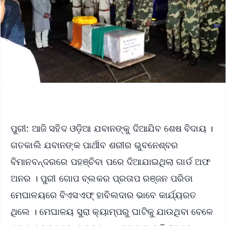
ପୁରୀ: ଆଜି ସହିଦ ଓଡ଼ିଆ ଯବାନଙ୍କୁ ଦିଆଯିବ ଶେଷ ବିଦାୟ ।
ଗତକାଲି ଯବାନଙ୍କ ପାର୍ଥୀବ ଶରୀର ଭୁବନେଶ୍ବର
ବିମାନବନ୍ଦରରେ ପହଞ୍ଚିବା ପରେ ଦିଆଯାଇଥିଲା ଗାର୍ଡ ଅଫ
ଅନର । ପୁରୀ ଗୋପ ବ୍ଲକର ପ୍ରତାପ ରଞ୍ଜନ ପରିଡା
ମେଘାଳୟରେ ବିଏସଏଫ୍ ହାବିଲଦାର ଭାବେ କାର୍ଯ୍ୟରତ
ଥିଲେ । ମେଘାଳୟ ସୁରା କ୍ୟାମ୍ପରୁ ଘାଟିକୁ ଯାଉଥିବା ବେଳେ