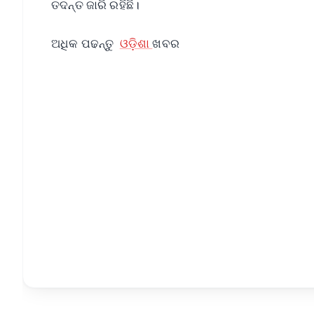
ତଦନ୍ତ ଜାରି ରହିଛି।
ଅଧିକ ପଢନ୍ତୁ
ଓଡ଼ିଶା
ଖବର
📱 Get Argus News App
📰 60 Word News
🎬 Argus Podcast
🔔 Free Notification Alerts
Download Free:
Android - Scan QR
i