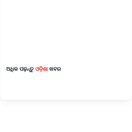
📰 60 Word News
🎬 Argus Podcast
📺 Live TV and Breaking News
🔔 Free Notification Alerts
Download Free:
Android - Scan QR
iOS - Scan QR
ଅଧିକ ପଢ଼ନ୍ତୁ
ଓଡ଼ିଶା
ଖବର