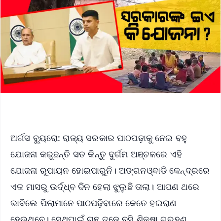
ଅର୍ଗସ ବ୍ୟୁରୋ: ରାଜ୍ୟ ସରକାର ପାଠପଢ଼ାକୁ ନେଇ ବହୁ
ଯୋଜନା କରୁଛନ୍ତି ସତ କିନ୍ତୁ ଦୁର୍ଗମ ଅଞ୍ଚଳରେ ଏହି
ଯୋଜନା ରୂପାୟନ ହୋଇପାରୁନି। ଅଙ୍ଗନଓ୍ବାଡି କେନ୍ଦ୍ରରେ
ଏକ ମାସରୁ ଉର୍ଦ୍ଧ୍ବ ଦିନ ହେଲା ଝୁଲୁଛି ତାଲା। ଆପଣ ଥରେ
ଭାବିଲେ ପିଲାମାନେ ପାଠପଢ଼ିବାରେ କେତେ ହଇରାଣ
ହେଉଥିବେ। ସେଥିପାଇଁ ଗଛ ତଳେ ବସି ଶିକ୍ଷା ଗ୍ରହଣ