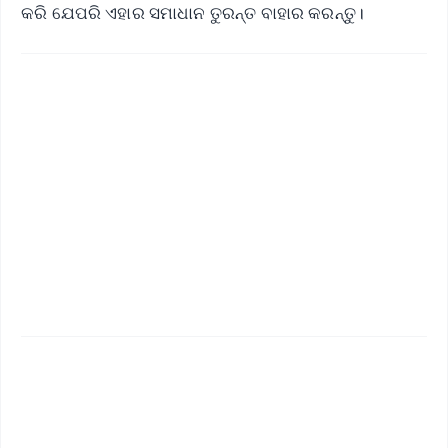
କରି ଯେପରି ଏହାର ସମାଧାନ ତୁରନ୍ତ ବାହାର କରନ୍ତୁ।
✨
📱 Get Argus News App