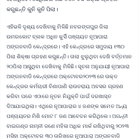
କରୁଛନ୍ତି କୁନି କୁନି ପିଲା।
ଏହିଭଳି ଦୃଶ୍ୟ ଦେଖିବାକୁ ମିଳିଛି ନବରଙ୍ଗପୁର ଜିଲା
ଉମରକୋଟ ବ୍ଲକ ଅଧିନ କୁର୍ସି ପଞ୍ଚାୟତ ନୂଆପାରା
ଅଙ୍ଗନବାଡି କେନ୍ଦ୍ରରେ। ଏହି କେନ୍ଦ୍ରରେ ସମୁଦାୟ ୧୩୦
ପିଲା ଶିକ୍ଷା ଗ୍ରହଣ କରୁଛନ୍ତି। ତାଲା ଝୁଲୁଥିବା ଦେଖି ବର୍ତ୍ତମାନ
୨୦ପିଲା ଆସୁଥିବା ଦେଖିବାକୁ ମିଳିଛି। ସୂଚନା ଅନୁଯାୟୀ ନୂଆପାରା
ଅଙ୍ଗନବାଡି କେନ୍ଦ୍ରରେ ଅକ୍ଟୋବର୨୦୨୩ ରେ ଉକ୍ତ
କେନ୍ଦ୍ରର କର୍ମଚାରୀ ବିଣାପାଣି ରାଉତରାୟ ଅବସର ଗ୍ରହଣ
କରିବା ପରେ ଏଠାରେ ନୂତନ ନିଯୁକ୍ତି ପାଇଁ ଦରଖାସ୍ତ
ଦିଆଯାଇଥିଲା। ଏଥିରେ ନୂଆପାରାର ୪ ଜଣଙ୍କ ସମେତ ଅନ୍ୟ
ପଞ୍ଚାୟତର ମିଶି ମୋଟ ୮ ଜଣ ଆବେଦନ କରିଥିଲେ। ଅଗନ୍ତୀ
ବାଇଗଣ୍ଡ ନାମ୍ନୀ ଜଣେ ମହିଳା ଅଧିକ ମାର୍କ ରଖିଥିବାରୁ ୨୦୨୩
ମସିହା ଅକ୍ଟୋବର ୩୦ ତାରିଖରେ ନୂଆପାରା ଅଙ୍ଗନବାଡି