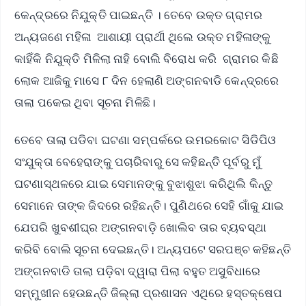
କେନ୍ଦ୍ରରେ ନିଯୁକ୍ତି ପାଇଛନ୍ତି । ତେବେ ଉକ୍ତ ଗ୍ରାମର
ଅନ୍ୟଜଣେ ମହିଳା ଆଶାୟୀ ପ୍ରାର୍ଥୀ ଥିଲେ ଉକ୍ତ ମହିଳାଙ୍କୁ
କାହିଁକି ନିଯୁକ୍ତି ମିଳିଲା ନାହି ବୋଲି ବିରୋଧ କରି ଗ୍ରାମର କିଛି
ଲୋକ ଆଜିକୁ ମାସେ ୮ ଦିନ ହେଲାଣି ଅଙ୍ଗନବାଡି କେନ୍ଦ୍ରରେ
ତାଲା ପକେଇ ଥିବା ସୂଚନା ମିଳିଛି।
ତେବେ ତାଲା ପଡିବା ଘଟଣା ସମ୍ପର୍କରେ ଉମରକୋଟ ସିଡିପିଓ
ସଂଯୁକ୍ତା ବେହେରାଙ୍କୁ ପଚାରିବାରୁ ସେ କହିଛନ୍ତି ପୂର୍ବରୁ ମୁଁ
ଘଟଣାସ୍ଥଳରେ ଯାଇ ସେମାନଙ୍କୁ ବୁଝାଶୁଝା କରିଥିଲି କିନ୍ତୁ
ସେମାନେ ତାଙ୍କ ଜିଦରେ ରହିଛନ୍ତି। ପୁଣିଥରେ ସେହି ଗାଁକୁ ଯାଇ
ଯେପରି ଖୁବଶୀଘ୍ର ଅଙ୍ଗନବାଡ଼ି ଖୋଲିବ ତାର ବ୍ୟବସ୍ଥା
କରିବି ବୋଲି ସୂଚନା ଦେଇଛନ୍ତି। ଅନ୍ୟପଟେ ସରପଞ୍ଚ କହିଛନ୍ତି
ଅଙ୍ଗନବାଡି ତାଲା ପଡ଼ିବା ଦ୍ୱାରା ପିଲା ବହୁତ ଅସୁବିଧାରେ
ସମ୍ମୁଖୀନ ହେଉଛନ୍ତି ଜିଲ୍ଲା ପ୍ରଶାସନ ଏଥିରେ ହସ୍ତକ୍ଷେପ