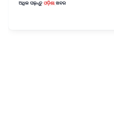
ଅଧିକ ପଢ଼ନ୍ତୁ
ଓଡ଼ିଶା
ଖବର