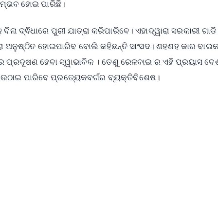
ମ୍ଭବ ହୋଇ ପାରିଛି।
ବିନା ଦ୍ଵିଧାରେ ପୁରୀ ଯାତ୍ରା କରିପାରିବେ। ଏହାଦ୍ୱାରା ସରକାରୀ ଗା
ା ଅନୁଷ୍ଠିତ ହୋଇପାରିବ ବୋଲି କହିଛନ୍ତି ସାଂସଦ। ଶହଶହ କାର ବାଇ
େ ପ୍ରଦୂଷଣ ହେବା ସ୍ୱାଭାବିକ । ତେଣୁ ରେଳବାଇ ର ଏହି ପ୍ରୟାସ ବେ
ଉଠାଇ ପାରିବେ ପ୍ରତ୍ୟେକବର୍ଗର ବ୍ୟକ୍ତିବିଶେଷ।
✨
📺 Live TV and Breaking News
⭐
⭐
⭐
⭐
4.8 Rating
50K+ Download
OS - Scan QR