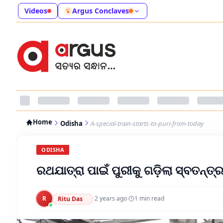
Videos
Argus Conclaves
Home
Odisha
A-special-train-starts-to-puri-from-today
ODISHA
ରଥଯାତ୍ରା ପାଇଁ ପୁରୀକୁ ଗଡ଼ିଲା ସ୍ବତନ୍ତ୍
R
·
2 years ago
·
1
min read
Ritu Das