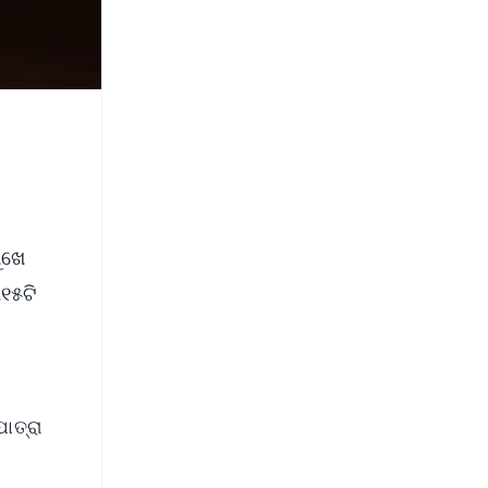
ୁଖେ
୧୫ଟି
ାତ୍ରା