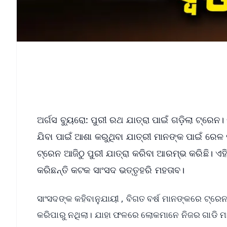
ଅର୍ଗସ ବ୍ୟୁରୋ: ପୁରୀ ରଥ ଯାତ୍ରା ପାଇଁ ଗଡ଼ିଲା ଟ୍ରେନ
ଯିବା ପାଇଁ ଆଶା କରୁଥିବା ଯାତ୍ରୀ ମାନଙ୍କ ପାଇଁ ରେଳ
ଟ୍ରେନ ଆଜିଠୁ ପୁରୀ ଯାତ୍ରା କରିବା ଆରମ୍ଭ କରିଛି।
କରିଛନ୍ତି କଟକ ସାଂସଦ ଭତ୍ତୃହରି ମହତାବ।
ସାଂସଦଙ୍କ କହିବାନୁଯାୟୀ , ବିଗତ ବର୍ଷ ମାନଙ୍କରେ ଟ୍ରେ
କରିପାରୁ ନଥିଲା। ଯାହା ଫଳରେ ଲୋକମାନେ ନିଜର ଗାଡି ମା