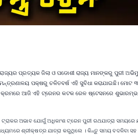
। ରାଜ୍ୟର ପ୍ରତ୍ୟକ ଜିଲା ଓ ପଡୋଶୀ ରାଜ୍ୟ ମାନଙ୍କରୁ ପୁରୀ ଅଭିମ
 ମନ୍ତ୍ରଣାଳୟ ପକ୍ଷରୁ ଚଳିତବର୍ଷ ଏହି ସୁବିଧା କରାଯାଇଛି। ମୋଟ ୩
 ଏହିକ୍ରମରେ ଆଜି ଏହି ଟ୍ରେନର କଟକ ରେଳ ଷ୍ଟେସନରେ ଶୁଭାରମ୍ଭ
ନ ଟ୍ରାକର ଅଭାବ ଯୋଗୁଁ ଅଧିକାଂଶ ଟ୍ରେନ ପୁରୀ ରଥଯାତ୍ରା ସମୟରେ ଯ
ଧ୍ୟମରେ ଶ୍ରୀକ୍ଷତ୍ର ଯାତ୍ରା କରୁଥିଲେ । କିନ୍ତୁ ସମୟ ବଦଳିବା ସହ