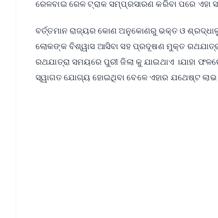
ରେଳବାଇ ରେଳ ଟ୍ରାକ ସମ୍ପ୍ରସାରଣ କରିବା ପରେ ଏହା ସ
ବର୍ତ୍ତମାନ ରାଜ୍ୟର କୋଣ ଅନୁକୋଣରୁ ଭକ୍ତ ଓ ଶ୍ରଦ୍ଧାଳୁ 
ଲୋକଙ୍କ ବିଶ୍ୱାସ ଆସିବା ସହ ପ୍ରଦୂଷଣ ମୁକ୍ତ ରଥଯାତ୍ର
ରଥଯାତ୍ରା ସମୟରେ ପୁରୀ ଜିଲା କୁ ଯାଇଥାଏ ।ଯାହା ଫଳର
ସ୍ୱାଗତ ଯୋଗ୍ୟ ହୋଇଥିବା ବେଳେ ଏହାର ଯଥେଷ୍ଟ ଲାଭ 
📱 Get Argus News App
📰 60 Word News
🎬 Argus Podcast
🔔 Free Notification Alerts
Download Free:
Android - Scan QR
i