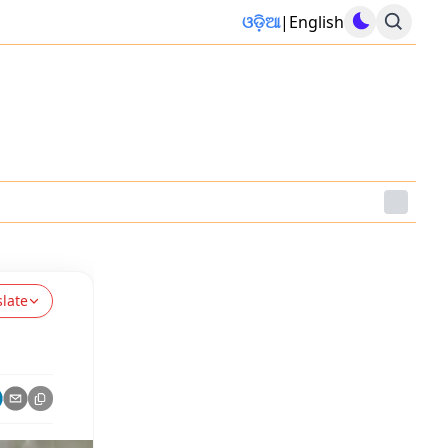
ଓଡ଼ିଆ
|
English
slate