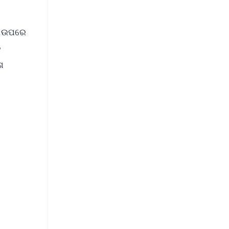
ଡି ଉପରେ
କ
ଶ
FREE
⭐
s