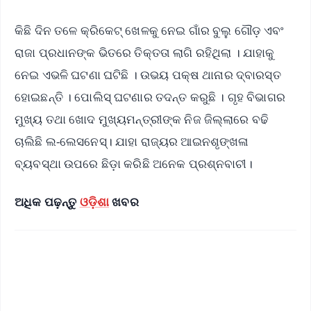
କିଛି ଦିନ ତଳେ କ୍ରିକେଟ୍ ଖେଳକୁ ନେଇ ଗାଁର ବୁଲୁ ଗୌଡ଼ ଏବଂ
ରାଜା ପ୍ରଧାନଙ୍କ ଭିତରେ ତିକ୍ତତା ଲାଗି ରହିଥିଲା । ଯାହାକୁ
ନେଇ ଏଭଳି ଘଟଣା ଘଟିଛି । ଉଭୟ ପକ୍ଷ ଥାନାର ଦ୍ବାରସ୍ତ
ହୋଇଛନ୍ତି । ପୋଲିସ୍ ଘଟଣାର ତଦନ୍ତ କରୁଛି । ଗୃହ ବିଭାଗର
ମୁଖ୍ୟ ତଥା ଖୋଦ ମୁଖ୍ୟମନ୍ତ୍ରୀଙ୍କ ନିଜ ଜିଲ୍ଲାରେ ବଢି
ଚାଲିଛି ଲ-ଲେସନେସ୍। ଯାହା ରାଜ୍ୟର ଆଇନଶୃଙ୍ଖଳା
ବ୍ୟବସ୍ଥା ଉପରେ ଛିଡ଼ା କରିଛି ଅନେକ ପ୍ରଶ୍ନବାଚୀ।
ଅଧିକ ପଢ଼ନ୍ତୁ
ଓଡ଼ିଶା
ଖବର