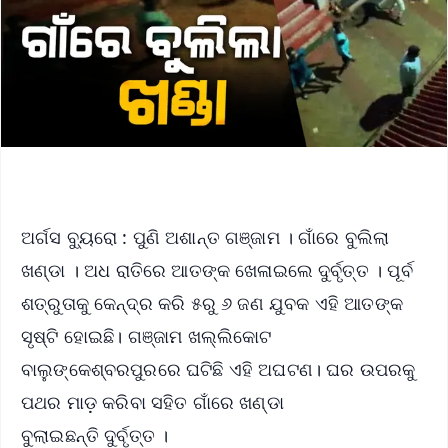
ଅର୍ଗସ ବ୍ୟୁରୋ : ପୁଣି ଅଶାନ୍ତ ଗଞ୍ଜାମ । ଗାଁରେ ବୁଲିଲା
ଖଣ୍ଡା । ଅଧ ରାତିରେ ଆତଙ୍କ ଖେଳାଇଲେ ଦୁର୍ବୃତ୍ତ । ପୂର୍ବ
ଶତ୍ରୁତାକୁ କେନ୍ଦ୍ର କରି ୫ରୁ ୬ ଜଣ ଯୁବକ ଏହି ଆତଙ୍କ
ସୃଷ୍ଟି ହୋଇଛି। ଗଞ୍ଜାମ ଖଲ୍ଲିକୋଟ
ବାଲୁଙ୍କେଶ୍ବରପୁରରେ ଘଟିଛି ଏହି ଅଘଟଣ। ଘର ଉପରକୁ
ପଥର ମାଡ଼ କରିବା ସହିତ ଗାଁରେ ଖଣ୍ଡା
ବୁଲାଇଛନ୍ତି ଦୁର୍ବୃତ୍ତ ।