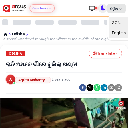
Conclaves
ଓଡ଼ିଆ
ଓଡ଼ିଆ
Argus Agri Vikas
English
Odisha
Argus Nari Shakti
A-sword-wandered-through-the-village-in-the-middle-of-the-night
Translate
Argus Education Next
ODISHA
ରାତି ଅଧରେ ଗାଁରେ ବୁଲିଲା ଖଣ୍ଡା
Argus Health Connect
A
·
2 years ago
Arpita Mohanty
Argus Swaad Odisha
Argus Chalo Dekhein Apna Desh