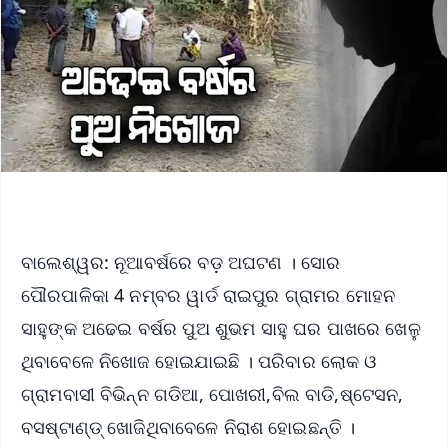
ବାଲେଶ୍ୱର: ନୂଆବର୍ଷରେ ବଡ଼ ଅଘଟଣ । ସୋର
ପୌରପାଳିକା 4 ନମ୍ବର ୱାର୍ଡ ରାଇପୁର ଗ୍ରାମର ମୋହନ
ସାହୁଙ୍କ ଅଢେଇ ବର୍ଷର ପୁଅ ଶୁଭମ ସାହୁ ଘର ପାଖରେ ଖେଳୁ
ଥିବାବେଳେ ନିଖୋଜ ହୋଇଯାଇଛି । ପରିବାର ଲୋକ ଓ
ଗ୍ରାମବାସୀ ବିଭିନ୍ନ ଗଡିଆ, ପୋଖରୀ,ବିଲ ବାଡି,ଷ୍ଟେସନ,
ବସଷ୍ଟାଣ୍ଡ୍ ଖୋଜିଥିବାବେଳେ ନିରାଶ ହୋଇଛନ୍ତି ।