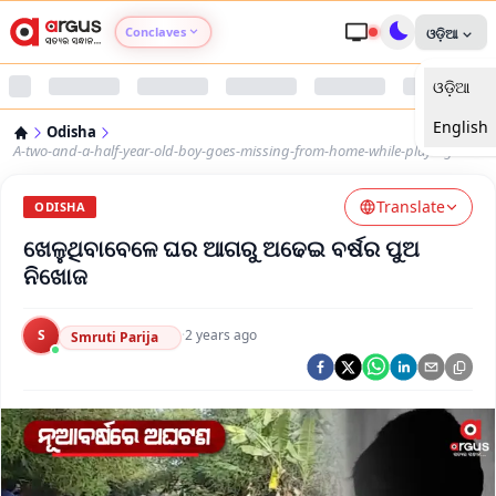
Conclaves
ଓଡ଼ିଆ
ଓଡ଼ିଆ
Argus Agri Vikas
English
Odisha
Argus Nari Shakti
A-two-and-a-half-year-old-boy-goes-missing-from-home-while-playing
Translate
Argus Education Next
ODISHA
ଖେଳୁଥିବାବେଳେ ଘର ଆଗରୁ ଅଢେଇ ବର୍ଷର ପୁଅ
Argus Health Connect
ନିଖୋଜ
Argus Swaad Odisha
S
·
2 years ago
Smruti Parija
Argus Chalo Dekhein Apna Desh