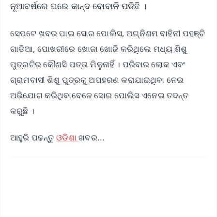
ନୂଆବର୍ଷରେ ଘରେ କାନ୍ଦ ବୋବାଳି ପଡିଛି ।
ସେପଟେ ଖବର ପାଇ ସୋର ପୋଲିସ, ଅଗ୍ନିଶମ ବାହିନୀ ପହଞ୍ଚି
ଗାଡିଆ, ପୋଖରୀରେ ଖୋଜା ଖୋଜି କରିଥିଲେ ମଧ୍ୟ ଶିଶୁ
ପୁତ୍ରଟିର କୌଣସି ପତ୍ତା ମିଳୁନାହିଁ । ପରିବାର ଲୋକ ଏବଂ
ଗ୍ରାମବାସୀ ଶିଶୁ ପୁତ୍ରକୁ ଅପହରଣ କରାଯାଇଥିବା ନେଇ
ଅଭିଯୋଗ କରିଥିବାବେଳେ ସୋର ପୋଲିସ ଏନେଇ ତଦନ୍ତ
କରୁଛି ।
ଆହୁରି ପଢନ୍ତୁ
ଓଡିଶା
ଖବର...