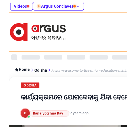
Videos
Argus Conclaves
Home
Odisha
A-warm-welcome-to-the-union-education-minis
ODISHA
କାର୍ଯ୍ୟକ୍ରମରେ ଯୋଗଦେବାକୁ ଯିବା ବେଳେ 
B
·
2 years ago
Banajyotshna Ray