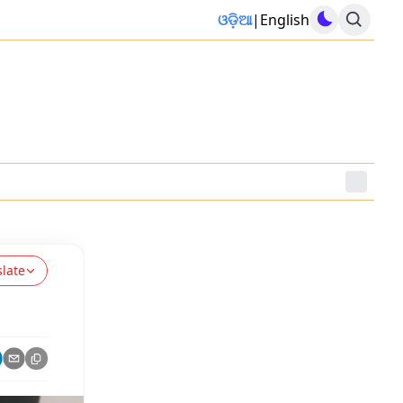
ଓଡ଼ିଆ
|
English
slate