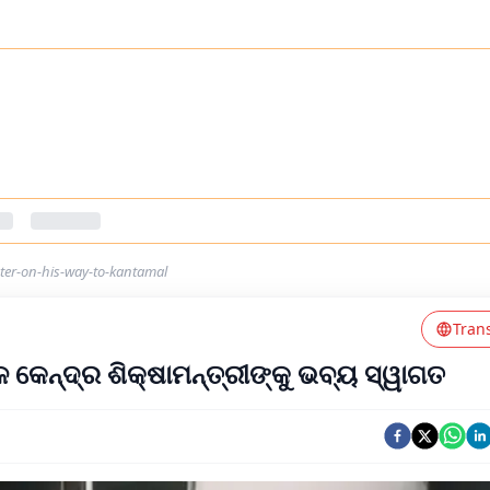
ter-on-his-way-to-kantamal
Tran
କେନ୍ଦ୍ର ଶିକ୍ଷାମନ୍ତ୍ରୀଙ୍କୁ ଭବ୍ୟ ସ୍ୱାଗତ