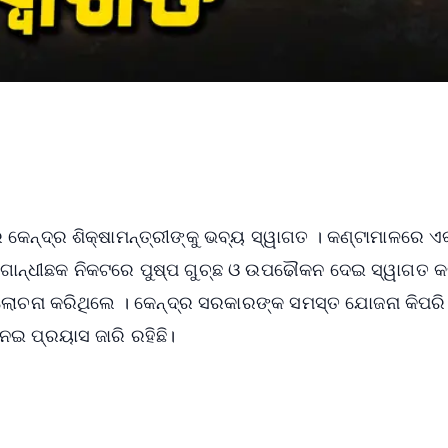
େ କେନ୍ଦ୍ର ଶିକ୍ଷାମନ୍ତ୍ରୀଙ୍କୁ ଭବ୍ୟ ସ୍ୱାଗତ । କଣ୍ଟାମାଳରେ ଏ
 ଗାନ୍ଧୀଛକ ନିକଟରେ ପୁଷ୍ପ ଗୁଚ୍ଛ ଓ ଉପଢୌକନ ଦେଇ ସ୍ୱାଗତ କ
 ଆଲୋଚନା କରିଥିଲେ । କେନ୍ଦ୍ର ସରକାରଙ୍କ ସମସ୍ତ ଯୋଜନା କିପରି
େଇ ପ୍ରୟାସ ଜାରି ରହିଛି।