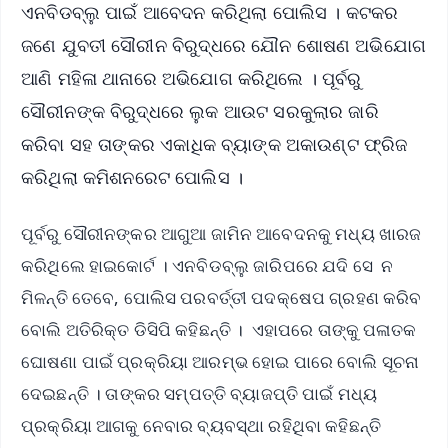
ଏନବିଡବ୍ଲୁ ପାଇଁ ଆବେଦନ କରିଥିଲା ପୋଲିସ । କଟକର
ଜଣେ ଯୁବତୀ ସୌରୀନ ବିରୁଦ୍ଧରେ ଯୌନ ଶୋଷଣ ଅଭିଯୋଗ
ଆଣି ମହିଳା ଥାନାରେ ଅଭିଯୋଗ କରିଥିଲେ । ପୂର୍ବରୁ
ସୌରୀନଙ୍କ ବିରୁଦ୍ଧରେ ଲୁକ ଆଉଟ ସରକୁଲାର ଜାରି
କରିବା ସହ ତାଙ୍କର ଏକାଧିକ ବ୍ୟାଙ୍କ ଅକାଉଣ୍ଟ ଫ୍ରିଜ
କରିଥିଲା କମିଶନରେଟ ପୋଲିସ ।
ପୂର୍ବରୁ ସୌରୀନଙ୍କର ଆଗୁଆ ଜାମିନ ଆବେଦନକୁ ମଧ୍ୟ ଖାରଜ
କରିଥିଲେ ହାଇକୋର୍ଟ । ଏନବିଡବ୍ଲୁ ଜାରିପରେ ଯଦି ସେ ନ
ମିଳନ୍ତି ତେବେ, ପୋଲିସ ପରବର୍ତ୍ତୀ ପଦକ୍ଷେପ ଗ୍ରହଣ କରିବ
ବୋଲି ଅତିରିକ୍ତ ଡିସିପି କହିଛନ୍ତି । ଏହାପରେ ତାଙ୍କୁ ପଳାତକ
ଘୋଷଣା ପାଇଁ ପ୍ରକ୍ରିୟା ଆରମ୍ଭ ହୋଇ ପାରେ ବୋଲି ସୂଚନା
ଦେଇଛନ୍ତି । ତାଙ୍କର ସମ୍ପତ୍ତି ବ୍ୟାଜପ୍ତି ପାଇଁ ମଧ୍ୟ
ପ୍ରକ୍ରିୟା ଆଗକୁ ନେବାର ବ୍ୟବସ୍ଥା ରହିଥିବା କହିଛନ୍ତି