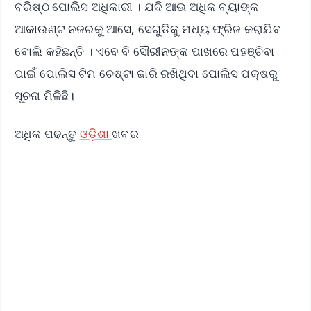
ବରିଷ୍ଠ ପୋଲିସ ଅଧିକାରୀ । ଯଦି ଆଉ ଅଧିକ ବ୍ୟାଙ୍କ
ଆକାଉଣ୍ଟ ନଜରକୁ ଆସେ, ସେଗୁଡିକୁ ମଧ୍ୟ ଫ୍ରିଜ କରାଯିବ
ବୋଲି କହିଛନ୍ତି । ଏବେ ବି ସୌରୀନଙ୍କ ପାଖରେ ପହଞ୍ଚିବା
ପାଇଁ ପୋଲିସ ଟିମ ଚେଷ୍ଟା ଜାରି ରଖିଥିବା ପୋଲିସ ପକ୍ଷରୁ
ସୂଚନା ମିଳିଛି।
ଅଧିକ ପଢନ୍ତୁ
ଓଡ଼ିଶା
ଖବର