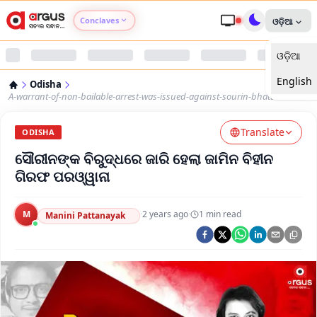
Conclaves
ଓଡ଼ିଆ
ଓଡ଼ିଆ
Argus Agri Vikas
English
Odisha
Argus Nari Shakti
A-warrant-of-non-bailable-arrest-was-issued-against-sourin-bhatt
Translate
Argus Education Next
ODISHA
ସୌରୀନଙ୍କ ବିରୁଦ୍ଧରେ ଜାରି ହେଲା ଜାମିନ ବିହୀନ
Argus Health Connect
ଗିରଫ ପରଓ୍ୱାନା
Argus Swaad Odisha
M
·
2 years ago
·
1
min read
Manini Pattanayak
Argus Chalo Dekhein Apna Desh