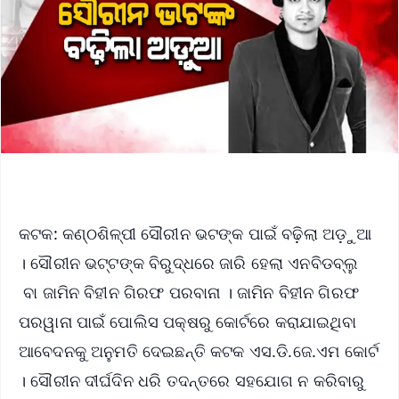
କଟକ: କଣ୍ଠଶିଳ୍ପୀ ସୌରୀନ ଭଟଙ୍କ ପାଇଁ ବଢ଼ିଲା ଅଡ଼ୁଆ
। ସୌରୀନ ଭଟ୍ଟଙ୍କ ବିରୁଦ୍ଧରେ ଜାରି ହେଲା ଏନବିଡବ୍ଲୁ
ବା ଜାମିନ ବିହୀନ ଗିରଫ ପରବାନା । ଜାମିନ ବିହୀନ ଗିରଫ
ପରୱାନା ପାଇଁ ପୋଲିସ ପକ୍ଷରୁ କୋର୍ଟରେ କରାଯାଇଥିବା
ଆବେଦନକୁ ଅନୁମତି ଦେଇଛନ୍ତି କଟକ ଏସ.ଡି.ଜେ.ଏମ କୋର୍ଟ
। ସୌରୀନ ଦୀର୍ଘଦିନ ଧରି ତଦନ୍ତରେ ସହଯୋଗ ନ କରିବାରୁ