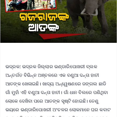
ଭଦ୍ରକ: ଭଦ୍ରକ ଜିଲ୍ଲାର ଭଣ୍ଡାରିପୋଖରୀ ବ୍ଲକ
ଅନ୍ତର୍ଗତ ବିଭିନ୍ନ ଅଞ୍ଚଳରେ ଏକ ବଣୁଆ ଦନ୍ତା ହାତୀ
ଆତଙ୍କ ଖେଳାଇଛି। ଖାଦ୍ୟ ଅନ୍ୱେଷଣରେ ଜଙ୍ଗଲ ଛାଡି
ଗାଁ ମୁହାଁ ଏହି ବଣୁଆ ଦନ୍ତା ହାତୀ। ଗାଁ ଧାନ ବିଲରେ ପଶିଥିବା
ଲୋକେ ଦେଖିବା ପରେ ଆତଙ୍କ ସୃଷ୍ଟି ହୋଇଛି। ତେଣୁ
ଭୟରେ ଭଣ୍ଡାରିପୋଖରୀ ଅଂଚଳର ଲୋକମାନେ ଘର କବାଟ