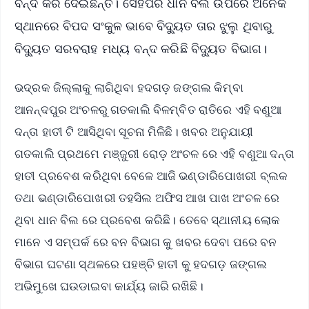
ବନ୍ଦ କରି ଦେଇଛନ୍ତି। ସେହିପରି ଧାନ ବିଲ ଉପରେ ଅନେକ
ସ୍ଥାନରେ ବିପଦ ସଂକୁଳ ଭାବେ ବିଦ୍ୟୁତ ତାର ଝୁଲୁ ଥିବାରୁ
ବିଦ୍ୟୁତ ସରବରାହ ମଧ୍ୟ ବନ୍ଦ କରିଛି ବିଦ୍ୟୁତ ବିଭାଗ।
ଭଦ୍ରକ ଜିଲ୍ଲାକୁ ଲାଗିଥିବା ହଦଗଡ଼ ଜଙ୍ଗଲ କିମ୍ବା
ଆନନ୍ଦପୁର ଅଂଚଳରୁ ଗତକାଲି ବିଳମ୍ବିତ ରାତିରେ ଏହି ବଣୁଆ
ଦନ୍ତା ହାତୀ ଟି ଆସିଥିବା ସୂଚନା ମିଳିଛି। ଖବର ଅନୁଯାୟୀ
ଗତକାଲି ପ୍ରଥମେ ମଞ୍ଜୁରୀ ରୋଡ଼ ଅଂଚଳ ରେ ଏହି ବଣୁଆ ଦନ୍ତା
ହାତୀ ପ୍ରବେଶ କରିଥିବା ବେଳେ ଆଜି ଭଣ୍ଡାରିପୋଖରୀ ବ୍ଲକ
ତଥା ଭଣ୍ଡାରିପୋଖରୀ ତହସିଲ ଅଫିସ ଆଖ ପାଖ ଅଂଚଳ ରେ
ଥିବା ଧାନ ବିଲ ରେ ପ୍ରବେଶ କରିଛି। ତେବେ ସ୍ଥାନୀୟ ଲୋକ
ମାନେ ଏ ସମ୍ପର୍କ ରେ ବନ ବିଭାଗ କୁ ଖବର ଦେବା ପରେ ବନ
ବିଭାଗ ଘଟଣା ସ୍ଥଳରେ ପହଞ୍ଚି ହାତୀ କୁ ହଦଗଡ଼ ଜଙ୍ଗଲ
ଅଭିମୁଖେ ଘଉଡାଇବା କାର୍ଯ୍ୟ ଜାରି ରଖିଛି।