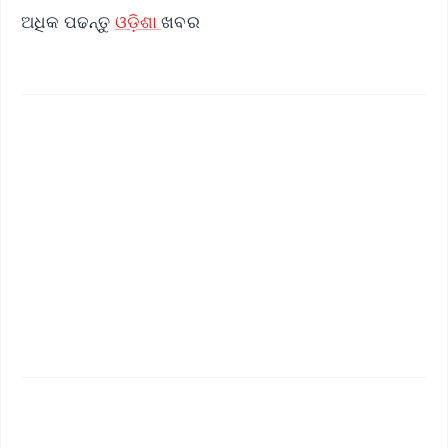
ଅଧିକ ପଢନ୍ତୁ
ଓଡ଼ିଶା
ଖବର