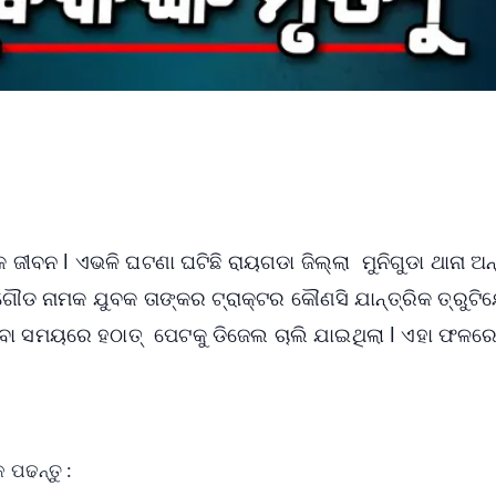
 ଜୀବନ l ଏଭଳି ଘଟଣା ଘଟିଛି ରାୟଗଡା ଜିଲ୍ଲା ମୁନିଗୁଡା ଥାନା ଅନ
ଗୌଡ ନାମକ ଯୁବକ ତାଙ୍କର ଟ୍ରାକ୍ଟର କୌଣସି ଯାନ୍ତ୍ରିକ ତ୍ରୁଟିଯେ
ଥିବା ସମୟରେ ହଠାତ୍ ପେଟକୁ ଡିଜେଲ ଚାଲି ଯାଇଥିଲା l ଏହା ଫଳର
 ପଢନ୍ତୁ :