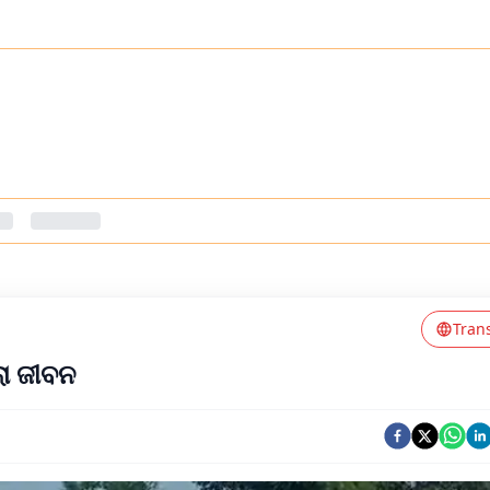
Tran
ା ଜୀବନ