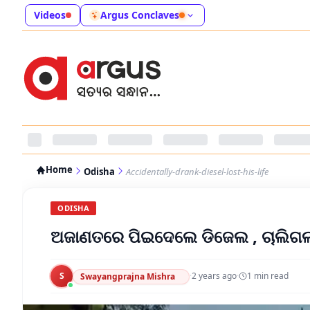
Videos
Argus Conclaves
Home
Odisha
Accidentally-drank-diesel-lost-his-life
ODISHA
ଅଜାଣତରେ ପିଇଦେଲେ ଡିଜେଲ , ଚାଲିଗଲ
S
·
2 years ago
·
1
min read
Swayangprajna Mishra