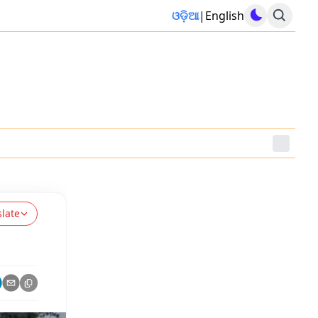
ଓଡ଼ିଆ
|
English
slate