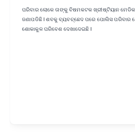
ପରିବାର ଲୋକେ ତାଙ୍କୁ ବିଷମକଟକ ଖ୍ରୀଷ୍ଟିୟାନ ମେଡିକା
ଜଣାପଡିଛି l ଶବକୁ ବ୍ୟବଚ୍ଛେଦ ପରେ ପୋଲିସ ପରିବାର ଲ
ଶୋକାକୁଳ ପରିବେଶ ଦେଖାଦେଇଛି l
📱 Get Argus News App
📰 60 Word News
🎬 Argus Podcast
🔔 Free Notification Alerts
Download Free:
Android - Scan QR
i