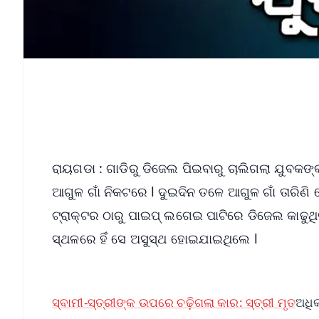
ରାୟଗଡା : ଗାଡିରୁ ଡିଜେଲ ପିଇବାରୁ ଚାଲିଗଲା ଯୁବକଙ୍କ
ଆଗୁଳ ଗାଁ ନିକଟରେ l ଦୁଇଦିନ ତଳେ ଆଗୁଳ ଗାଁ ତାରିଣି 
ଟ୍ରାକ୍ଟର ଠାରୁ ପାଇପ୍ ଲଗେଇ ପାଟିରେ ଡିଜେଲ କାଢୁ
ସ୍ଥଳରେ ହିଁ ସେ ଅସୁସ୍ଥ ହୋଇଯାଇଥିଲେ l
ସ୍ବାମୀ-ସ୍ତ୍ରୀଙ୍କ ଉପରେ ଚଢ଼ିଗଲା କାର: ସ୍ତ୍ରୀ ମୃତ
ଅଧିକ