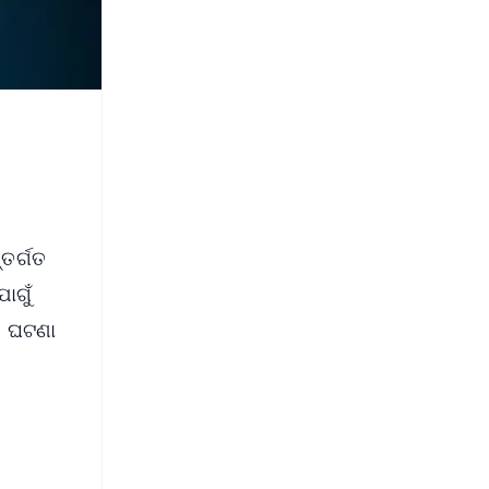
୍ତର୍ଗତ
ାଗୁଁ
େ ଘଟଣା