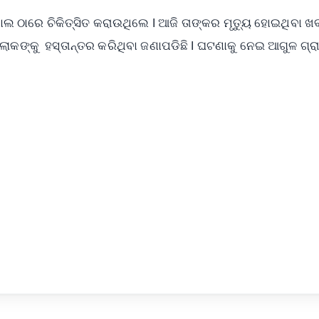
ଲ ଠାରେ ଚିକିତ୍ସିତ କରାଉଥିଲେ l ଆଜି ତାଙ୍କର ମୃତ୍ୟୁ ହୋଇଥିବା ଖ
ୋକଙ୍କୁ ହସ୍ତାନ୍ତର କରିଥିବା ଜଣାପଡିଛି l ଘଟଣାକୁ ନେଇ ଆଗୁଳ ଗ୍
✨
📺 Live TV and Breaking News
⭐
⭐
⭐
⭐
4.8 Rating
50K+ Download
OS - Scan QR